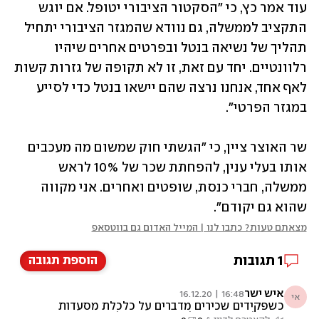
עוד אמר כץ, כי "הסקטור הציבורי יטופל. אם יוגש 
התקציב לממשלה, גם נוודא שהמגזר הציבורי יתחיל 
תהליך של נשיאה בנטל ובפרטים אחרים שיהיו 
רלוונטיים. יחד עם זאת, זו לא תקופה של גזרות קשות 
לאף אחד, אנחנו נרצה שהם יישאו בנטל כדי לסייע 
במגזר הפרטי". 
שר האוצר ציין, כי "הגשתי חוק שמשום מה מעכבים 
אותו בעלי ענין, להפחתת שכר של 10% לראש 
ממשלה, חברי כנסת, שופטים ואחרים. אני מקווה 
שהוא גם יקודם".
מצאתם טעות? כתבו לנו | המייל האדום גם בווטסאפ
1
תגובות
הוספת תגובה
איש ישר
16:48 | 16.12.20
אי
כשפקידים שכירים מדברים על כלכלת מסעדות
כשפוליטקאים שכל חייהם חיים על כספי ציבור