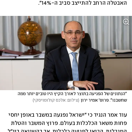
האבטלה הרחב להתייצב סביב ה-14%".
"הנתונים של הפגיעה בתוצר לאורך הקיץ היו טובים יותר ממה 
שחשבנו". פרופ' אמיר ירון
(
צילום: אלכס קולומויסקי
)
עוד אמר הנגיד כי "ישראל נפגעה במשבר באופן יחסי 
פחות משאר הכלכלות בעולם. פרוץ המשבר והטלת 
המגבלות, הביאו לפגיעה כלכלית, אך בהשוואה בינ"ל 