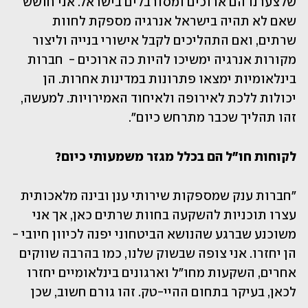
שלצערנו הם ארוכים ומסורבלים בישראל. אני חושש 
שאם לא תהיה בישראל אנרגיה מספקת לחוות 
שרתים, ואם התהליכים לקבל אישורי בנייה וליצור 
מקורות אנרגיה ימשיכו להיות כה ארוכים -  חברות 
בינלאומיות ימצאו פתרונות במדינות אחרות. הן 
יכולות ללכת לאירופה ולאיחוד האמירויות. למעשה, 
זהו תהליך שכבר מתרחש כיום".
לקוחות חו"ל הם בכלל מגזר משמעותי כיום?
"חברות ענק שמספקות שירותי ענן ובינה מלאכותית 
עצרו תוכניות להשקעה בחוות שרתים כאן, אך אני 
משוכנע שברגע שהנושא הביטחוני יפנה לכיוון חיובי - 
הן יחזרו. אני צופה שבשוק שלנו, כמו בהרבה שווקים 
אחרים, השקעות מחו"ל וארגונים בינלאומיים יחזרו 
לכאן, בעיקר בתחום ההיי-טק. זהו גורם חשוב, שכן 