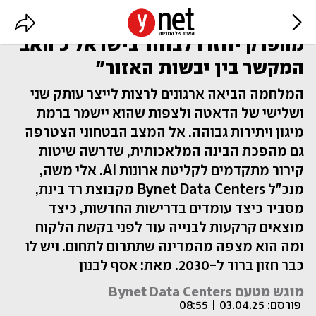
"כשהסוגייה הביטחונית תרד
מהפרק יחזרו לבחור בישראל כ’האב’
המקשר בין יבשות האזור"
המלחמה הביאה ארגונים לרצות לייצר עותק שני
ושלישי של הדאטה ולצפות שהוא יישמר ברמת
מיגון ויתירות גבוהה. אל המצב הבטחוני הצטרפה
גם מהפכת הבינה המלאכותית, שדרשה שיטות
קירור מתקדמים לקליטת ארונות AI. אלי משה,
מנכ"ל Bynet Data Centers מקבוצת רד בינת,
מסביר כיצד עומדים בדרישות החדשות, כיצד
מוצאים קרקעות לבנייה עוד לפני בקשת הלקוח
ומה הוא מצפה מהמדינה שתתרום לתחום. ויש לו
כבר חזון ברור ל-2030. מאת: אסף לבנון
מוגש מטעם Bynet Data Centers
פורסם:
03.04.25 | 08:55