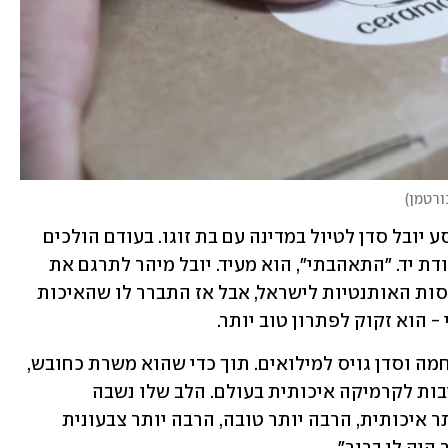
ורטמן
)
בימים שעוד היה בטוח לטייל בטורקיה, נסע יובל סדן לטיול במדינה עם בת זוגו. בעודם הולכים 
ברחוב נתקל במקרה בכוסות קרמיקה עבודת יד. "התאהבתי", הוא מעיד. יובל מיהר לתרגם את 
ההתאהבות לפעולה והחל לייבא את הכוסות האותנטיות לישראל, אבל אז התברר לו שהאיכות 
הוא זקוק לפתרון טוב יותר.
בינתיים הגיע ה-7 באוקטובר, פרצה המלחמה וסדן גויס למילואים. תוך כדי שהוא משרת כחובש, 
יובל לא ויתר והחל לחפש אחרי אלטרנטיבות לקרמיקה איכותית בעולם. הלב שלו נשבה 
בפורטוגל. "מצאתי שם קרמיקה הרבה יותר איכותית, הרבה יותר טובה, הרבה יותר צבעונית 