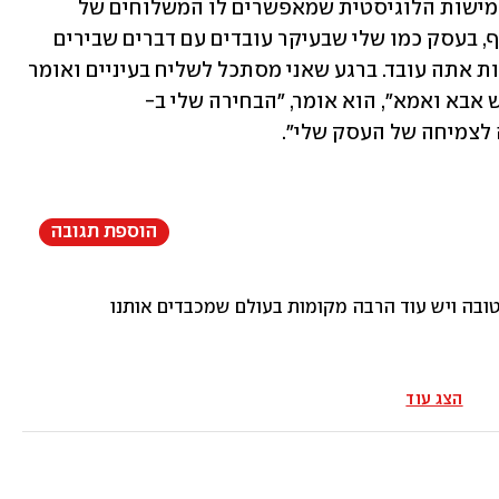
יתרון נוסף בבחירה שעשה הוא מייחס לגמישות הלוגיסטית שמאפשרים לו המשלוחים של 
GetPakcage המגיעים באותו יום. "בנוסף, בעסק כמו שלי שבעיקר עובדים עם דברים שבירים 
מאוד חשוב לדעת עם איזה חברת שליחויות אתה עובד. ברגע שאני מסתכל לשליח בעיניים ואומר 
לו: 'זה שביר, שים לב לזה' ברור לי כאן שיש אבא ואמא", הוא אומר, "הבחירה שלי ב- 
הוספת תגובה
ובה ויש עוד הרבה מקומות בעולם שמכבדים אותנו יותר
הצג עוד