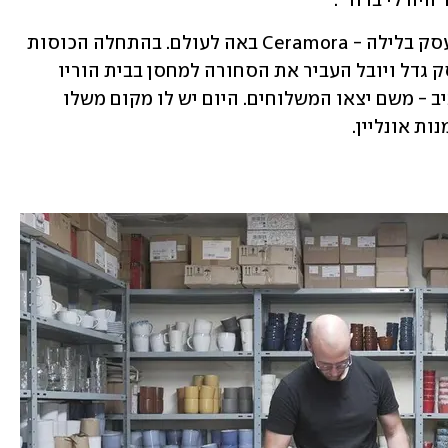
היה לי ברור".
בעודו נמצא במילואים ביום ומנהל את העסק בלילה - Ceramora באה לעולם. בהתחלה הכוסות 
היו מתחת למיטה בבית שלו, אבל אז העסק גדל ויובל העביר את הסחורה למחסן בבית הוריו 
בחדרה, כשהוא נוסע על קו חדרה-תל אביב - משם יצאו המשלוחים. היום יש לו מקום משלו 