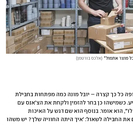
בל מוצר אתמול"
(
אלכס בורטמן
)
כשאני שואלת איך מצליחים לצמוח בתקופה כל כך קצרה – יובל מונה כמה מפתחות בחבילת 
ההצלחה שלו. "חשוב למצוא מוצר שיפתיע. כשמישהו כן בחר להזמין ולקחת את הצ'אנס עם 
עסק חדש, לספק לו יותר ממה שהבטחנו לו", הוא אומר. בנוסף הוא שם דגש על האיכות 
וההקשבה ללקוחות: "אחרי שהם מקבלים את החבילה לשאול: 'איך היתה החוויה שלך? יש משהו 