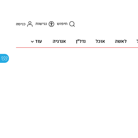
חיפוש
נגישות
כניסה
עוד
לאשה
אוכל
נדל"ן
אנרגיה