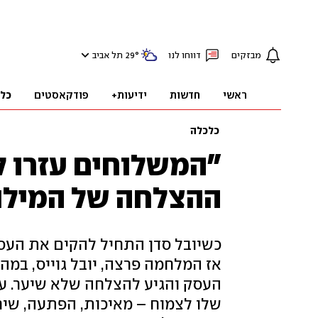
מבזקים
דווחו לנו
°
29
תל אביב
ראשי
חדשות
ידיעות+
פודקאסטים
כל
כלכלה
"המשלוחים עזרו ל
ההצלחה של המילו
כשיובל סדן התחיל להקים את העסק
אז המלחמה פרצה, יובל גוייס, במה
העסק והגיע להצלחה שלא שיער. עכ
שלו לצמוח – מאיכות, הפתעה, שירו