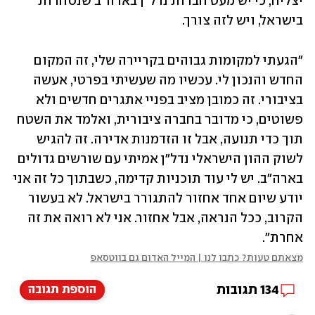
יצליח, כי יש מעט חברות נדל"ן בארה"ב שנסחרות 
בישראל, ויש לזה צורך. 
"הגעתי למקומות גבוהים בקריירה שלי, זה המקום 
החדש והנכון לי. עכשיו מה שעשיתי בפרטי, אעשה 
בציבורי. זה כמובן מציב בפניי אתגרים חדשים ולא 
פשוטים, כי מדובר בחברה ציבורית, ואלמד את השטח 
תוך כדי תנועה, אבל זו הזדמנות אדירה. זה להגיש 
לשוק ההון הישראלי נדל"ן אמיתי עם שורשים גדולים 
בארה"ב. יש לי עוד תוכניות קדימה, כשבתוך כל זה אני 
יודע שיום אחד אחזור להתגורר בישראל. לא בעשור 
הקרוב, ככל הנראה, אבל אחזור. אני לא רואה את זה 
אחרת".
מצאתם טעות? כתבו לנו | המייל האדום גם בווטסאפ
134
תגובות
הוספת תגובה