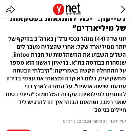
הישראלי שישן על הרצפה והפך
לטייקון: "יכול להתגאות בעסקאות
של מיליארדים"
יוני שדה (44) מנהל נכסי נדל"ן בארה"ב בהיקף של
יותר ממיליארד שקל: אחרי שהצליח מעבר לים
השלים השבוע את ההשתלטות על חברת iintoo,
שנסחרת בבורסה בת"א. בריאיון ראשון הוא מספר
על ההתחלה הקשה באמריקה: "קיבלתי הבטחה
ממשקיעים, כלום לא קרה ומצאתי את עצמי בדירה
עם עוד שישה אנשים". על החזרה לארץ כדי
להתגייס למילואים בעקבות המלחמה: "הייתי בטוח
שאני רמבו, ופתאום הבנתי איך זה להרגיש ליד
חיילים בני 20"
יעל ולצר
| פורסם:
20.12.24 | 04:14