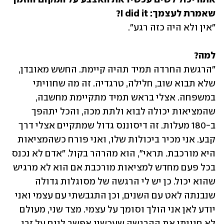
שאמרת לעצמך: I did it? 

"אין ולא היה כזה רגע".
למה?
"הרגשת החרדה תמיד תהיה קיימת. החשש מאובדן, 
שלא תבוא שוב, חלילה, טרגדיה. זה מה שחוויתי 
במשפחה. אצלי בראש תמיד מתקיימת מחשבה, 
שהמציאות יכולה לבוא ולתת מכה, והכל יתהפך 
ב-180 מעלות. זה דיסוננס גדול שמתקיים אצלי דרך 
קבע. אני מכיר ביכולות שלו, ואני פורח כשהמציאות 
היא מורכבת. תראי", הוא מהרהר בקול. "אדם לא נכנס 
בכל פעם מחדש למציאות מורכבת אם הוא לא מרגיש 
שהוא יכול. כן יש לי הרגשה של מסוגלות גדולה 
שנבנתה לאט עם השנים, וכן התגבשתי עם עצמי ואני 
יודע לאן אני הולך וסומך על עצמי. מצד שני, מעולם 
לא חוויתי את ההרגשה שעכשיו אפשר לנוח על זרי 