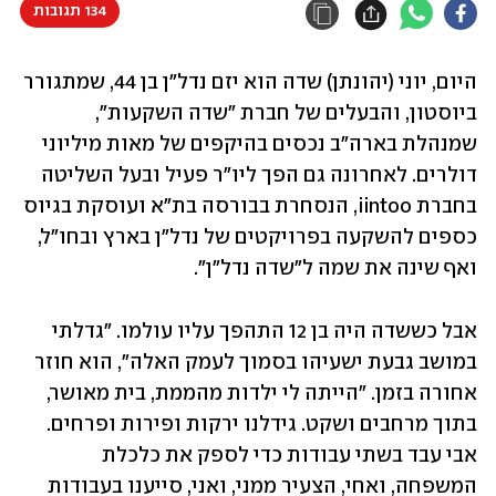
134 תגובות
היום, יוני (יהונתן) שדה הוא יזם נדל"ן בן 44, שמתגורר 
ביוסטון, והבעלים של חברת "שדה השקעות", 
שמנהלת בארה"ב נכסים בהיקפים של מאות מיליוני 
דולרים. לאחרונה גם הפך ליו"ר פעיל ובעל השליטה 
בחברת iintoo, הנסחרת בבורסה בת"א ועוסקת בגיוס 
כספים להשקעה בפרויקטים של נדל"ן בארץ ובחו"ל, 
ואף שינה את שמה ל"שדה נדל"ן".
אבל כששדה היה בן 12 התהפך עליו עולמו. "גדלתי 
במושב גבעת ישעיהו בסמוך לעמק האלה", הוא חוזר 
אחורה בזמן. "הייתה לי ילדות מהממת, בית מאושר, 
בתוך מרחבים ושקט. גידלנו ירקות ופירות ופרחים. 
אבי עבד בשתי עבודות כדי לספק את כלכלת 
המשפחה, ואחי, הצעיר ממני, ואני, סייענו בעבודות 