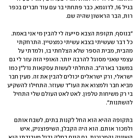
בגיל 16, לדוגמא, כבר פתחתי בר עם עוד חברים בכפר 
רות, הבר הראשון שהיה שם. 
"בנוסף, תקופת הצבא סייעה לי להבין מי אני באמת. 
כל דבר שעשיתי בצבא עשיתי כמצטיין. התרחקתי 
מהבית, מבית הספר שלא הצלחתי בו, ולמדתי על 
עצמי שאני מסוגל להרבה יותר. האופי הזה עזר לי גם 
במשבר בארה"ב. התחלתי לעשות עסקאות נדל"ן כמו 
ישראלי, ורק ישראלים יכולים להבין את זה. מעין חבר 
מביא חבר ולמצוא את העו"ד שעוזר. התחילו להשקיע 
בי רק משיחות טלפון. לאט לאט העולם שלי התחיל 
להשתנות".
בתקופה ההיא הוא החל לקנות בתים, לשבח אותם 
ולמכור אותם. הוא היה הקבלן, השיפוצניק, איש 
השיווק והמכירות. גם היום בחלק גדול מעבודתו הוא 