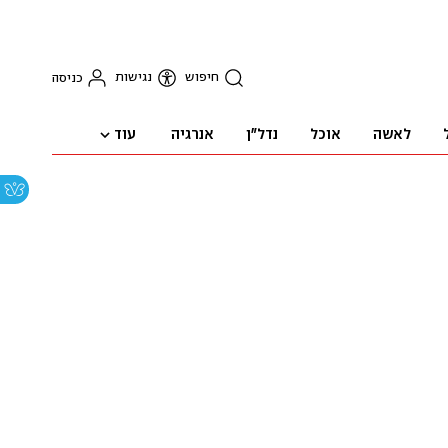
חיפוש
נגישות
כניסה
עוד
לאשה
אוכל
נדל"ן
אנרגיה