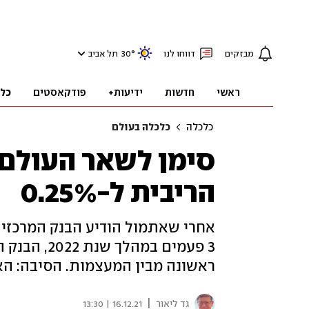
מבזקים
דווחו לנו
°
30
תל אביב
ראשי
חדשות
ידיעות+
פודקאסטים
כל
כלכלה
כלכלה בעולם
סימן לשאר העולם?
הריבית ל-0.25%
אחרי שאתמול הודיע הבנק המרכזי 
3 פעמים במ
ראשונה מבין המעצמות. הסיבה: האינ
|
גד ליאור
16.12.21 | 13:30