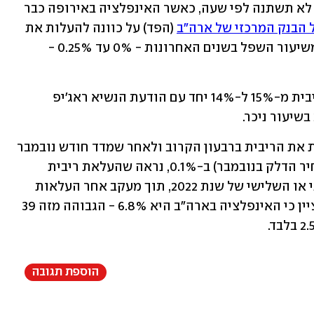
בד בבד הודיע האיחוד האירופי שהריבית לא תשתנה לפי שעה, כאשר האינפלציה באירופה כבר 
 הבנק המרכזי של ארה"ב
 (הפד) על כוונה להעלות את 
הריבית שלוש פעמים במהלך שנת 2022 משיעור השפל בשנים האחרונות - 0% עד 0.25% - 
טורקיה לעומת זאת הורידה היום את הריבית מ-15% ל-14% יחד עם הודעת הנשיא ראג'יפ 
שיעור ניכר.
בינתיים אין בבנק ישראל תוכניות להעלות את הריבית ברבעון הקרוב ולאחר שמדד חודש נובמבר 
ירד במפתיע (למרות העלייה הגדולה במחיר הדלק בנובמבר) ב-0.1%, נראה שהעלאת ריבית 
בישראל תתרחש לכל המוקדם ברבע השני או השלישי של שנת 2022, תוך מעקב אחר העלאות 
ריבית שצפויות בארה"ב ובאירופה. יש לציין כי האינפלציה בארה"ב היא 6.8% - הגבוהה מזה 39 
הוספת תגובה