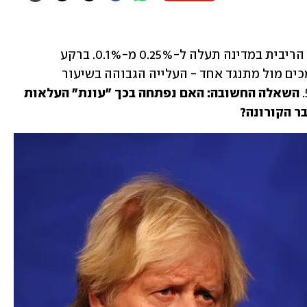
הבנק המרכזי של אנגליה (BOE) הודיע כי הריבית במדינה תעלה ל-0.25% מ-0.1%. ברקע 
להחלטה שהתקבלה ברוב של שמונה תומכים מול מתנגד אחד - העלייה הגבוהה בשיעור 
השאלה החשובה: האם נפתחה בכך "עונת" העלאות 
ר הקורונה?