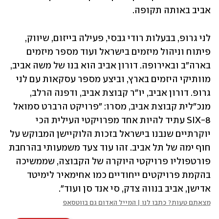
אביב באותה תקופה.
לני גרופ, בבעלות רודי גבסי, פעילה בייזום, שיווק, 
פיתוח וניהול מיזמים בישראל ועוד מספר מיזמים 
בארה"ב ובאירופה. דורון אביב הוא בנו של משה אביב, 
מוותיקי היזמים בארץ, וביצע מספר עסקאות עם לני 
גרופ. דורון אביב, יו"ר קבוצת אביב, ודפנה הרלב, 
מנכ"לית קבוצת אביב, מסרו: "פרויקט הרברט סמואל 
SIX-8 עתיד להיות אחד מפרויקטי העילית הכי 
יוקרתיים שנבנו בישראל בזכות הלוקיישן המבוקש על 
חוף ימה של תל אביב. זהו עוד צעד משמעותי בהרחבת 
פורטפוליו פרויקטי היוקרה של הקבוצה, שממשיכה 
בהקמת פרויקטים ייחודיים כמו אחימאיר לימיטד 
אדישן, אביב בנווה צדק, סי אנד סן ועוד".
מצאתם טעות? כתבו לנו | המייל האדום גם בווטסאפ