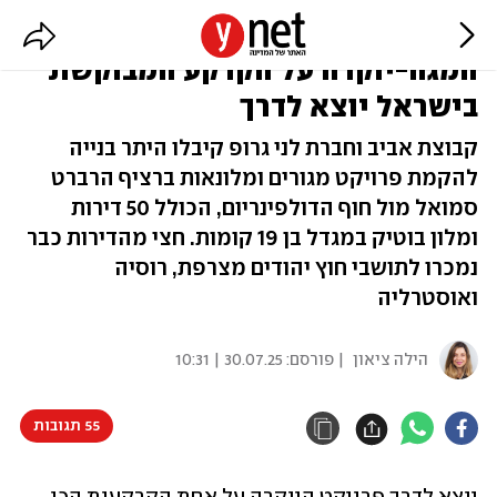
200 אלף שקל למ"ר: פרויקט
המגה-יוקרה על הקרקע המבוקשת
בישראל יוצא לדרך
קבוצת אביב וחברת לני גרופ קיבלו היתר בנייה
להקמת פרויקט מגורים ומלונאות ברציף הרברט
סמואל מול חוף הדולפינריום, הכולל 50 דירות
ומלון בוטיק במגדל בן 19 קומות. חצי מהדירות כבר
נמכרו לתושבי חוץ יהודים מצרפת, רוסיה
ואוסטרליה
הילה ציאון
| פורסם:
30.07.25 | 10:31
55 תגובות