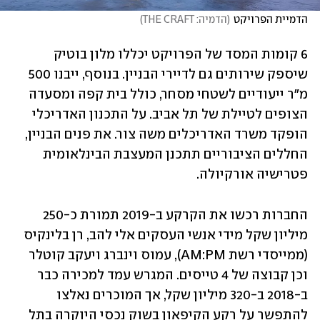
הדמיית הפרויקט
(
הדמיה: THE CRAFT
)
6 קומות המסד של הפרויקט יכללו מלון בוטיק 
שיספק שירותים גם לדיירי הבניין. בנוסף, ייבנו 500 
מ"ר ייעודיים לשטחי מסחר, כולל בית קפה ומסעדה 
הצופים לטיילת של תל אביב. על התכנון האדריכלי 
הופקד משרד האדריכלים משה צור. את פנים הבניין, 
החללים הציבוריים תתכנן המעצבת הבינלאומית 
פטרישיה אורקיולה.
החברות רכשו את הקרקע ב-2019 תמורת כ-250 
מיליון שקל מידי אנשי העסקים אלי להב, רן בלינקיס 
(ממייסדי רשת AM:PM), עמוס וינברג ויעקב קוטלר 
וכן קבוצה של 4 טייסים. המגרש עמד למכירה כבר 
ב-2018 ב-320 מיליון שקל, אך המוכרים נאלצו 
להתפשר על רקע הקיפאון בשוק נכסי היוקרה בתל 