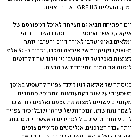
ומדף הנעליים GREJIG באדום ואפור.
יום הפתיחה הביא גם הצלחה לאוכל המפורסם של 
איקאה, כאשר המסעדה והביסטרו השוודיים היו 
"מלאים באופן עקבי לאורך היום והערב". יותר 
מ-1,200 נקניקיות של איקאה נמכרו, וקרוב ל-50 אלף 
קציצות נאכלו על ידי תושבי ניו זילנד שהיו להוטים 
לנסות את המנה המיוחדת של הרשת.
כניסתה של איקאה לניו זילנד צפויה להשפיע באופן 
משמעותי על שוק הקמעונאות המקומי. מתחרים 
מקומיים עשויים למצוא את עצמם נאלצים לחדש כדי 
לשמר נתח שוק. הנוכחות של שחקן גלובלי כזה צפויה 
להניע תחרות, שתוביל למחירים ולאפשרויות טובות 
יותר עבור הצרכנים. אנליסטים מקומיים צופים 
שהגעתה של איקאה עשויה לעורר עוד יותר את 