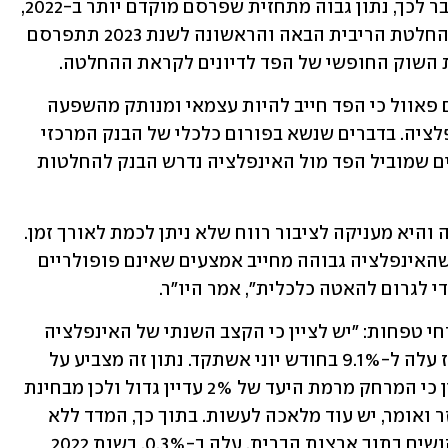
תעמוד הריבית על 5.25% וייתכן שאף מעבר לכך, נתון גבוה מתחזית שפרסם מוקדם יותר ב-2022, 
אז דובר על ריבית מקסימלית של 4.75%. החלטת הריבית הבאה והראשונה לשנת 2023 תתפרסם 
בנאום שנשא השבוע אמר יו"ר הבנק ג'רום פאוול כי הפד חייב להיות עצמאי ומנותק מהשפעה 
פוליטית גם בעת הזו, כשהוא נאבק באינפלציה. בדברים שנשא בפורום כלכלי של הבנק המרכזי 
השבדי (Riksbank), ציין פאוול כי במהלכים שמוביל הפד מול האינפלציה נדרש הבנק להחלטות 
"יציבות מחירים היא בסיס לכלכלה בריאה והיא מעניקה לציבור רווח שלא ניתן לכמת לאורך זמן. 
אולם להשיג מחדש יציבות מחירים בעת שהאינפלציה גבוהה מחייב אמצעים שאינם פופולריים 
 לגרום להאטה כלכלית", אמר היו"ר. 
רונן מנחם, כלכלן שווקים ראשי בבנק מזרחי טפחות: "יש לציין כי הקצב השנתי של האינפלציה 
בארה"ב יורד בעקביות כבר 6 חודשים מאז עלה ל-9.1% בחודש יוני אשתקד. נתון זה מצביע על 
שינוי כיוון של האינפלציה, אם כי יש לציין כי המרחק מרמת היעד של 2% עדיין גדול ולכן מבחינת 
הבנק הפדראלי של ארה"ב, כפי שהוא חוזר ואומר, יש עוד מלאכה לעשות. בתוך כך, המדד ללא 
מזון ואנרגיה, שמשקף טוב יותר את הביקושים בתוך ארצות הברית, עלה ב-0.3%. בשנת 2022 