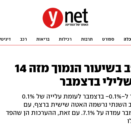
כלה
ספורט
תרבות
רכילות
בריאות
רכב
דיגיטל
האינפלציה בארה"ב בשיעור הנמוך מזה 14
שלילי בדצמבר
מדד המחירים לצרכן האמריקני עבר ל-0.1%- בדצמבר לעומת עלייה של 0.1%
וב השנתי נרשמה האטה שישית ברצף, עם
אינפלציה של 6.5% - לאחר שבנובמבר עמדה על 7.1%. עם זאת, ההערכות הן שהפד
ו