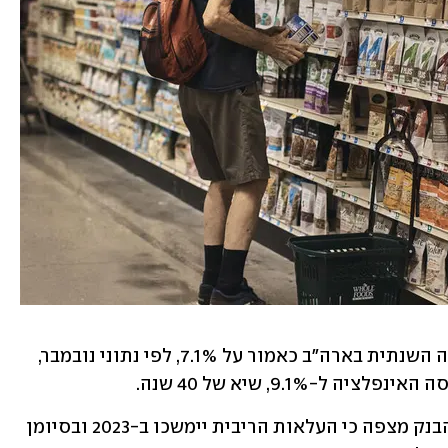
במועד הישיבה האמורה עמדה האינפלציה השנתית בארה"ב כאמור על 7.1%, לפי נתוני נובמבר, 
נכון להודעת הריבית האחרונה של הפד, הבנק מצפה כי העלאות הריבית יימשכו ב-2023 ובסיומן 