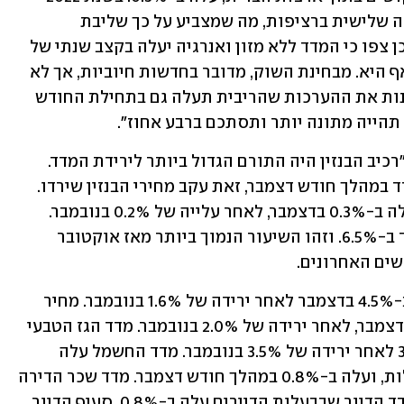
עלה מדד זה ב-5.7%. גם כאן מדובר בירידה שלישית ברציפות, מה שמצביע על כך שליבת 
המחירים בארצות הברית יורדת. בשוק אכן צפו כי המדד ללא מזון ואנרגיה יעלה בקצב שנתי של 
5.7% וזה אומר כי ליבת המחירים יורדת אף היא. מבחינת השוק, מדובר בחדשות חיוביות, אך לא 
מפתיעות. להערכתי, אין בנתונים כדי לשנות את ההערכות שהריבית תעלה גם בתחילת החודש 
תהייה מתונה יותר ותסתכם ברבע אחוז".
ד"ר גיל בפמן, הכלכלן הראשי של לאומי: "רכיב הבנזין היה התורם הגדול ביותר לירידת המדד. 
מדד המזון עלה ב-0.3% ומדד האנרגיה ירד במהלך חודש דצמבר, זאת עקב מחירי הבנזין שירדו. 
מדד הליבה, שאיננו כולל מזון ואנרגיה, עלה ב-0.3% בדצמבר, לאחר עלייה של 0.2% בנובמבר. 
במהלך 12 החודשים האחרונים עלה המדד ב-6.5%. וזהו השיעור הנמוך ביותר מאז אוקטובר 
"בהמשך לאמור לעיל, מדד האנרגיה ירד ב-4.5% בדצמבר לאחר ירידה של 1.6% בנובמבר. מחיר 
הבנזין שבמדד ירד ב-9.4% במהלך חודש דצמבר, לאחר ירידה של 2.0% בנובמבר. מדד הגז הטבעי 
עלה במהלך חודש דצמבר, עלייה של 3.0% לאחר ירידה של 3.5% בנובמבר. מדד החשמל עלה 
ב-1.0% בדצמבר. סעיף הדיור המשיך לעלות, ועלה ב-0.8% במהלך חודש דצמבר. מדד שכר הדירה 
עלה ב-0.8% במהלך חודש דצמבר, וגם מדד הדיור שבבעלות הדיירים עלה ב-0.8%. סעיף הדיור 