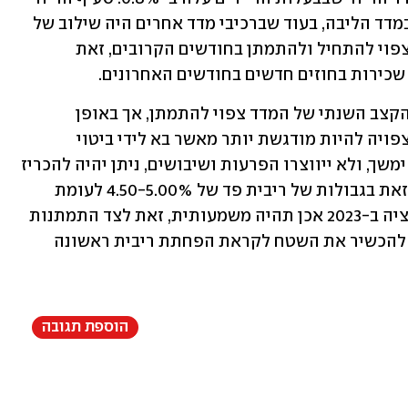
היה הגורם הדומיננטי בעלייה החודשית במדד הליבה, בעוד שברכיבי מדד אחרים היה שילוב של 
עליות וירידות. שיעור עליית רכיב הדיור צפוי להתחיל ולהתמתן בחודשים הקרובים, זאת 
שכירות בחוזים חדשים בחודשים האחרונים.
"במבט לחודשים הקרובים, שיעור עליית הקצב השנתי של המדד צפוי להתמתן, אך באופן 
הדרגתי. עם זאת, התמתנות הדרגתית זו צפויה להיות מודגשת יותר מאשר בא לידי ביטוי 
בתחזיות הפד לאחרונה. ככל שתהליך זה ימשך, ולא ייווצרו הפרעות ושיבושים, ניתן יהיה להכריז 
בקרוב על סיום תהליך העלאות הריבית וזאת בגבולות של ריבית פד של 4.50-5.00% לעומת 
4.00-4.25% עתה. במידה וירידת האינפלציה ב-2023 אכן תהיה משמעותית, זאת לצד התמתנות 
ניכרת של הצמיחה הכלכלית, הדבר עשוי להכשיר את השטח לקראת הפחתת ריבית ראשונה 
הוספת תגובה