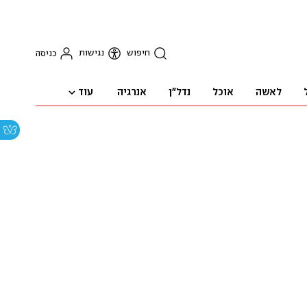
חיפוש
נגישות
כניסה
עוד
לאשה
אוכל
נדל"ן
אנרגיה