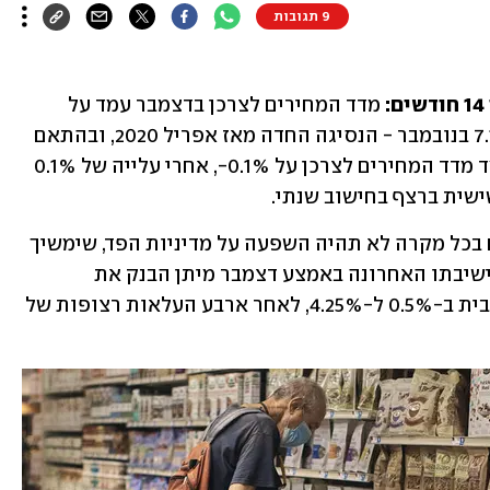
9 תגובות
מדד המחירים לצרכן בדצמבר עמד על 
עלייה של 6.5% בחישוב שנתי, לעומת 7.1% בנובמבר - הנסיגה החדה מאז אפריל 2020, ובהתאם 
לתחזיות האנליסטים. בחישוב חודשי, עמד מדד המחירים לצרכן על 0.1%-, אחרי עלייה של 0.1% 
שית ברצף בחישוב שנתי.
ההערכה הרווחת בשוק היא שלנתון היום בכל מקרה לא תהיה השפעה על מדיניות הפד, שימשיך 
במתווה הריבית שלו גם בהמשך השנה. בישיבתו האחרונה באמצע דצמבר מיתן הבנק את 
המדיניות המצמצמת שלו והעלה את הריבית ב-0.5% ל-4.25%, לאחר ארבע העלאות רצופות של 