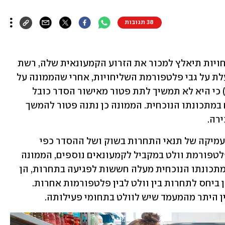
38 תגובות
וולט תמכור את וולט מרקט: חברת השליחויות תיאלץ למכור את הזרוע הקמעונאית שלה, רשת 
החנויות שמתחרה ברשתות השיווק ופועלת על גבי פלטפורמת השליחויות, אחרי שהממונה על 
התחרות עו"ד מיכל כהן, הודיעה היום (ה') כי היא לא תמשיך לתת פטור מאישור הסדר כובל 
לפעילות וולט בתחום משלוחי קמעונאים במתכונתו הנוכחית. הממונה כן נתנה פטור להמשך 
רה.
מהרשות לתחרות נמסר: "לאחר בדיקה מעמיקה של תנאי התחרות בשוק ושל ההסדר כפי 
שהוגש, לפיו וולט מרקט פועלת על גבי פלטפורמת וולט במקביל לקמעונאים נוספים, הממונה 
על התחרות הגיעה למסקנה כי ההסדר במתכונתו הנוכחית מעלה חששות לפגיעה בתחרות, הן 
ביחס לתחרות בתוך פלטפורמת וולט, והן ביחס לתחרות בין וולט לבין פלטפורמות אחרות. 
 היתר מהמעמד שיש לוולט בתחומי פעילותה. 