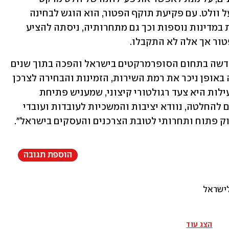
במקביל לפעילותם של יתר הקמעונאים על וולט. עם פקיעת תוקף הפטור, הוא הוגש לבחינה 
מחודשת. וולט, שמפעילה זרוע קמעונאית במדינות נוספות וכך גם מתחרותיה, ניסתה להציע 
ור אך אלה לא התקבלו.
מוולט נמסר: "וולט מרקט יצרה תחרות חדשה בתחום הסופרמרקטים בישראל והפכה בתוך שנים 
בודדות לסיפור הצלחה. פעילותה שיפרה באופן ניכר את רמת השירות, הזמינות והבחירה לצרכן 
הישראלי. ההחלטה לאלץ את מכירת הפעילות היא צעד רגולטורי קיצוני, שמעניש פתיחת 
תחרות במקום לעודד אותה. נפעל בהתאם להחלטה, נוודא יציבות והמשכיות לעובדות ועובדי 
ק פתוח ותחרותי לטובת הצרכנים והעסקים בישראל".
הוספת תגובה
לישראל
הצג עוד