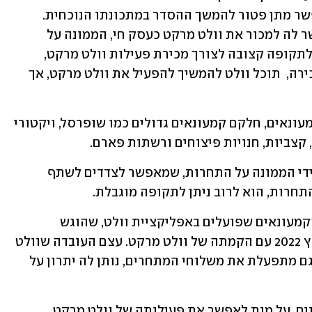
התחרותיים שההסדר מעלה באופן שיאפשר מתן פטור להמשך ההסדר במתכונתו הנוכחית. 
בהמשך לשיח עם וולט שביקשה שיתאפשר לה למכור את וולט מרקט כעסק חי, הממונה על 
התחרות מצאה לנכון לפטור את ההסדר לתקופה קצובה לצורך מכירת פעילות וולט מרקט, 
ולצורך זה בלבד. במהלך התקופה עד המכירה,  תוכל וולט להמשיך להפעיל את וולט מרקט, אך 
על גבי פלטפורמת וולט פועלים מספר קמעונאים, חלקם קמעונאים גדולים כמו שופרסל, ויקטורי 
פטור מהסכם כובל הוא אישור הניתן על ידי הממונה על התחרות, שמאפשר לצדדים לשתף 
חרות, הוא לרוב ניתן לתקופה מוגבלת.
כך גם לגבי ההסדר הכובל בין וולט לבין הקמעונאים שפועלים באפליקציית וולט, שהוגש 
והתקבל על ידי הממונה על התחרות במרץ 2022 עם הקמתה של וולט מרקט. עצם העובדה שוולט 
מפעילה שירות סופרמרקט משל עצמה וגם מתפעלת את משלוחי המתחרים, נותן לה יתרון על 
הפטור ניתן לתקופה קצובה של שלוש שנים, על מנת לאפשר את פעילותה של וולט מרקט 