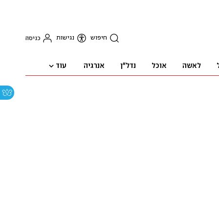
חיפוש
נגישות
כניסה
עוד
לאשה
אוכל
נדל"ן
אנרגיה