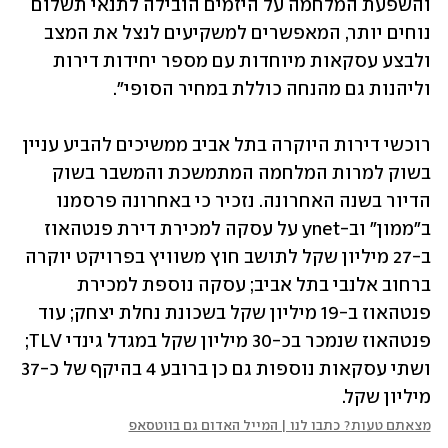
והשפעת המלחמה על היזמים הובילה לתנאי תשלום 
נוחים יותר, המאפשרים למשקיעים לנצל את המצב 
ולבצע עסקאות מיוחדות עם מספר יחידות דירות 
וליהנות גם מהנחה כוללת במחיר הסופי".
רוכשי דירות היוקרה בתל אביב ממשיכים להביע עניין 
בשוק למרות המלחמה המתמשכת והמשבר בשוק 
הדיור בשנה האחרונה. נזכיר כי באחרונה פרסמנו 
ב"ממון" וב-ynet על עסקה למכירת דירת פנטהאוז 
ב-27 מיליון שקל לתושב חוץ משוויץ בפרויקט יוקרה 
ברחוב אלנבי בתל אביב; עסקה נוספת למכירת 
פנטהאוז ב-19 מיליון שקל בשכונת נחלת יצחק; עוד 
פנטהאוז שנמכר בכ-30 מיליון שקל במגדל גינדי TLV; 
ושתי עסקאות נוספות גם כן ברובע 4 בהיקף של כ-37 
מיליון שקל.
מצאתם טעות? כתבו לנו | המייל האדום גם בווטסאפ