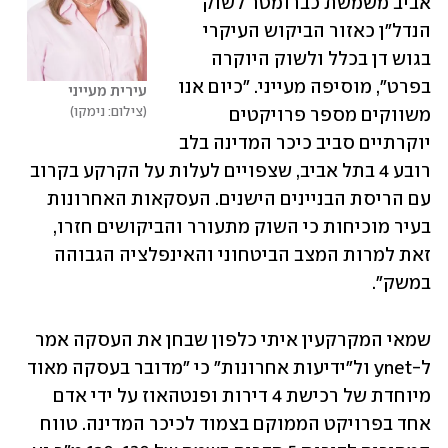
אביב משמשת כברומטר לשוק 
הנדל"ן כאזור הביקוש העיקרי 
בגוש דן בכלל ולשוק היוקרה 
בפרט", מוסיפה מעייני. "כיום אנו 
עירית מעייני
צילום: נימקו
משווקים מספר פרויקטים 
יוקרתיים סביב כיכר המדינה בלב 
רובע 4 בתל אביב, שצפויים לעלות על הקרקע בקרוב 
עם הריסת הבניינים הישנים. העסקאות האחרונות 
בעיר מוכיחות כי השוק מתעורר והביקושים חזרו, 
זאת למרות המצב הביטחוני והאינפלציה הגבוהה 
במשק".
שמאי המקרקעין איתי כלפון שבחן את העסקה אמר 
ל-ynet ול"ידיעות אחרונות" כי "מדובר בעסקה מאוד 
מיוחדת של רכישת 4 דירות ופנטהאוז על ידי אדם 
אחד בפרויקט הממוקם בצמוד לכיכר המדינה. טווח 