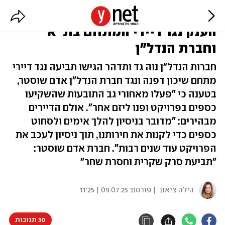
בהיקף כ-60 מיליון שקל: תביעת
הענק נגד דיירי המתחם בת"א
וחברת הנדל"ן
חברות הנדל"ן נוה גד ותדהר הגישו תביעה נגד דיירי
מתחם שיכון דפנה ונגד חברת הנדל"ן אדם שוסטר,
בטענה כי "פעלו מאחורי גב התובעות שהשקיעו
כספים בפרויקט ופנו ליזם אחר". אולם הדיירים
מבהירים: "מדובר בניסיון להלך אימים ולסחוט
כספים כדי לקנות את חירותנו, תוך ניסיון לעכב את
הפרויקט עוד שנים רבות". חברת אדם שוסטר:
"תביעת סרק שקרית וחסרת שחר"
הילה ציאון
| פורסם:
09.07.25 | 11:25
30 תגובות