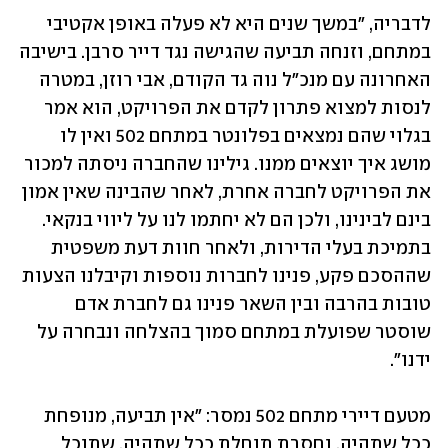
לדבריה, "במשך שנים היא לא פעלה באופן אקטיבי 
במתחם, וזנחה תביעה שהגישה נגד דייר סרבן. בישיבה 
האחרונה עם מנכ"ל נוה גד הקודם, אבי רוזן, במטרה 
לנסות למצוא פתרון לקדם את הפרויקט, הוא אמר 
בגלוי שהם נמצאים בפלונטר במתחם 502 ואין לו 
מושג איך יוצאים ממנו. גילינו שהחברה ניסתה למכור 
את הפרויקט לחברה אחרת, לאחר שהבינה שאין אמון 
בינם לבינינו, ולכן הם לא יחתמו לנו על ליווי בנקאי. 
בתמיכת בעלי הדירות, ולאחר חוות דעת משפטית 
שההסכם פקע, פנינו לחברות נוספות וקיבלנו הצעות 
טובות בהרבה ובין השאר פנינו גם לחברת אדם 
שוסטר שפועלת במתחם סמוך בהצלחה ונבחרה על 
ידנו".
מטעם דיירי מתחם 502 נמסר: "אין תביעה, מנופחת 
ככל שתהיה, וחסרת תוחלת ככל שתהיה, שתוכל 