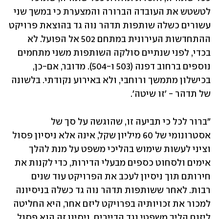
לטשטש את העובדה הברורה והמצערת כי במשך שני 
עשורים כשלה שותפות תדהר נוה גד בהוצאת פרויקט 
ההתחדשות העירונית במתחם 502 אל הפועל. לא 
בכדי, לפני שנתיים סולקה השותפות משני מתחמים 
נוספים ברחוב דפנה (503 ו-504). מדובר, אם-כן, 
בכישלון מתמשך ורוחבי, ולא באירוע נקודתי. בלשונה 
של תדהר - 'זו שיטה'.
"ברור לכל כי תביעה זו, שהוגשה על סך של 
אסטרונומי של 60 מיליון שקל, אינה אלא ניסיון פסול 
וציני לעשות שימוש בהליכי משפט על מנת להלך 
אימים ולסחוט כספים מבעלי הדירות, כדי לקנות את 
חירותם תוך ניסיון לעכב את הפרויקט עוד שנים 
רבות. לאחר ששותפות תדהר נוה גד כשלה בניסיונה 
למכור את זכויותיה בפרויקט ליזם אחר, היא החליטה 
ליזום הליך משפטי נגד הדיירים. ניסיון זה הוא פסול 