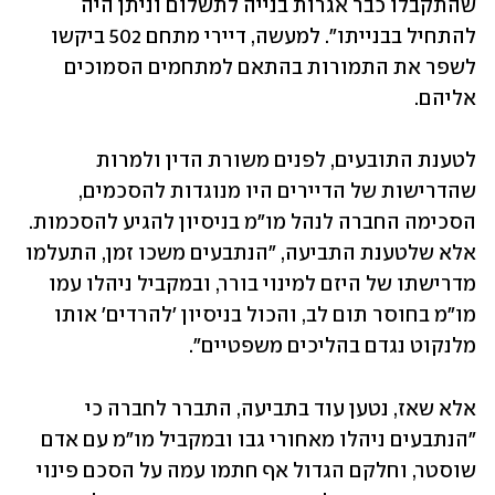
שהתקבלו כבר אגרות בנייה לתשלום וניתן היה 
להתחיל בבנייתו". למעשה, דיירי מתחם 502 ביקשו 
לשפר את התמורות בהתאם למתחמים הסמוכים 
אליהם.
לטענת התובעים, לפנים משורת הדין ולמרות 
שהדרישות של הדיירים היו מנוגדות להסכמים, 
הסכימה החברה לנהל מו"מ בניסיון להגיע להסכמות. 
אלא שלטענת התביעה, "הנתבעים משכו זמן, התעלמו 
מדרישתו של היזם למינוי בורר, ובמקביל ניהלו עמו 
מו"מ בחוסר תום לב, והכול בניסיון 'להרדים' אותו 
מלנקוט נגדם בהליכים משפטיים".
אלא שאז, נטען עוד בתביעה, התברר לחברה כי 
"הנתבעים ניהלו מאחורי גבו ובמקביל מו"מ עם אדם 
שוסטר, וחלקם הגדול אף חתמו עמה על הסכם פינוי 