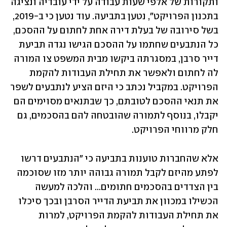
ותקורות של אלפי שעות עבודה על ידי עובדיה ונציגה 
בתכנון הפרויקט", נטען בתביעה. עוד נטען כי ב-2019, 
בשל סירובה של בעלת דירה אחת לחתום על ההסכם, 
כל הנתבעים שחתמו על ההסכם הגישו נגדה תביעת 
דייר סרבן, במסגרתה ביקשו מבית המשפט צו המורה 
לה לחתום ולאפשר את תחילת העבודות להקמת 
הפרויקט. במקביל נכתב כי היזם הציע לנתבעים לשפר 
את תנאי ההסכם לטובתם, כך שבתנאים מסוימים הם 
יקבלו, בנוסף לתמורה שהובטחה להם בהסכמים, גם 
חלק מרווחי הפרויקט.
אלא שהחברות טוענות בתביעה כי "הנתבעים דרשו 
לפתע מהיזם לקבל תמורה גבוהה יותר מזו שסוכמה 
בין הצדדים בהסכמים חתומים... והלכה למעשה 
הכשילו במכוון את תביעת הדייר הסרבן ובכך סיכלו 
את תחילת העבודות להקמת הפרויקט, למרות 