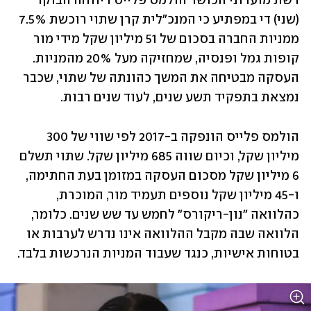
רשת מועדוני הכושר הולמס פלייס דיווחה הבוקר 
(שני) די במפתיע כי המנכ"לית קרן שתוי רוכשת 7.5% 
ממניות החברה בסכום של 51 מיליון שקל מידי מור 
קופות גמל ופנסיה, שמחזיקה מעל 20% מהמניות. 
העסקה מבטיחה את המשך כהונתה של שתוי, שכבר 
נמצאת בתפקיד תשע שנים, לעוד שנים רבות.
הולמס פלייס הונפקה ב-2017 לפי שווי של 300 
מיליון שקל, וכיום שווה 685 מיליון שקל. שתוי תשלם 
6 מיליון שקל מסכום העסקה במזומן בעת החתימה, 
ו-45 מיליון שקל נוספים תעמיד מור, המוכרת, 
כהלוואה "נון-ריקורס" לחמש עד שש שנים. כלומר, 
הלוואה שבה מקבל ההלוואה אינו נדרש לערבות או 
בטוחות אישיות, כנגד שעבוד המניות הנרכשות בלבד.