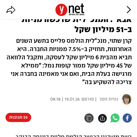
"באנו מבית פשוט בחיפה ללא
אבא": המנכ"לית שרכשה מניות
ב-51 מיליון שקל
קרן שתוי, מנכ"לית הולמס פלייס בתשע השנים
האחרונות, תחזיק ב-7.5% ממניות החברה. היא
תביא מהבית 6 מיליון שקל לעסקה, ותקבל הלוואה
של 45 מיליון שקל ממור קופות גמל: "ממילא
מרגישה בעלת הבית, ואם אני מאמינה בחברה אני
צריכה להשקיע בה"
נווית זומר
| פורסם:
19.01.26 | 08:18
55 תגובות