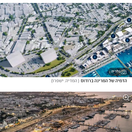
גלריה
הדמיה של המרינה ברודוס
(
 המדיה: ישפרו
)