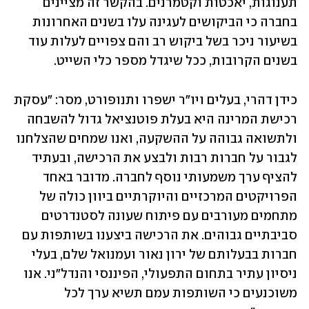
תענוגות, יאכטות וקטמרנים. בהקשר זה מציינים 
בחברה כי הביקושים לעגינה עלו בשנים האחרונות 
בשיעור ניכר בשל ביקוש רב והם צפויים לעלות עוד 
בשנים הקרובות, ככל שיגדל מספר כלי השייט.
כידן דהרי, בעלים ויו"ר ישפרו ותנופורט, מסר: "עסקת 
רכישת המרינה היא בעלת פוטנציאל גדול להשבחה 
ולתשואה גבוהה על ההשקעה, ואנו שמחים שהצלחנו 
לגבור על חברות רבות ולבצע את הרכישה, ובעתיד 
להציף ערך משמעותי נוסף לחברה. מדובר באחד 
הפרויקטים המרכזיים והיוקרתיים ביוון כולה של 
מתחמים מעורבים עם פיתוח שעונה לסטנדרטים 
סביבתיים גבוהים. את הרכישה ביצענו בשותפות עם 
חברות בבעלותם של ירון נאור ועמנואל שלם, בעלי 
ניסיון עתיר בתחום התפעולי, הפיננסי והנדל"ני. אנו 
משוכנעים כי השותפות עמם תשיא ערך לכל 