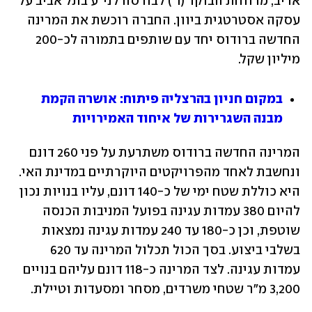
אדיב, מדווחת הבוקר (ד') לבורסה לני"ע בתל אביב על 
עסקה אסטרטגית ביוון. החברה רוכשת את המרינה 
החדשה ברודוס יחד עם שותפים בתמורה לכ-200 
מיליון שקל.
במקום חניון בהרצליה פיתוח: אושרה הקמת 
מבנה השגרירות של איחוד האמירויות
המרינה החדשה ברודוס משתרעת על פני 260 דונם 
ונחשבת לאחד מהפרויקטים היוקרתיים במדינת האי. 
היא כוללת שטח ימי של כ-140 דונם, עליו בנויות נכון 
להיום 380 עמדות עגינה בפועל המניבות הכנסה 
שוטפת, וכן כ-180 עד 240 עמדות עגינה נמצאות 
בשלבי ביצוע. בסך הכול תכלול המרינה עד 620 
עמדות עגינה. לצד המרינה כ-118 דונם עליהם בנויים 
3,200 מ"ר שטחי משרדים, מסחר ומסעדות וטיילת.