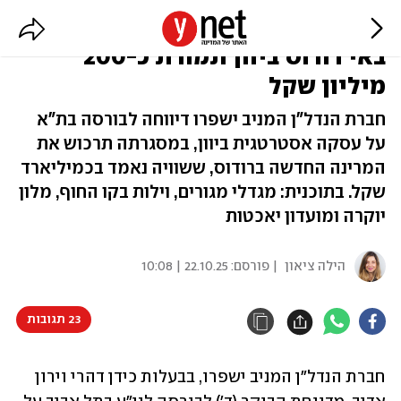
חברה ישראלית רוכשת את המרינה
באי רודוס ביוון תמורת כ-200
מיליון שקל
חברת הנדל"ן המניב ישפרו דיווחה לבורסה בת"א
על עסקה אסטרטגית ביוון, במסגרתה תרכוש את
המרינה החדשה ברודוס, ששוויה נאמד בכמיליארד
שקל. בתוכנית: מגדלי מגורים, וילות בקו החוף, מלון
יוקרה ומועדון יאכטות
הילה ציאון
| פורסם:
22.10.25 | 10:08
23 תגובות
חברת הנדל"ן המניב ישפרו, בבעלות כידן דהרי וירון 