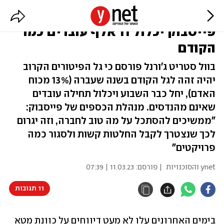
דיווח: גל הפיטורים הנוסף של
פייסבוק יכלול 11 אלף עובדים כמו
הקודם
בוול סטריט ג'ורנל פורסם כי גל הפיטורים הקרוב
יהיה זהה לגל הקודם בשנה שעברה (13% מכוח
האדם), יחל כבר השבוע ויכלול תחילה עובדים
שאינם מהנדסים. מנהלת הכספים של פייסבוק:
"ממשיכים להסתכל על מה טוב לחברה, וזה יגרום
לכך שנצטרך לקבל החלטות קשות ולסגור כמה
פרויקטים"
ynet והסוכנויות
| פורסם:
11.03.23 | 07:39
11 תגובות
בימים האחרונים עלו לא מעט דיווחים על כוונת מטא 