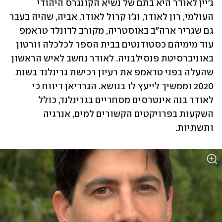
ג׳יין לאודר היא בתם של נשיא הקונגרס היהודי 
העולמי, רון לאודר, וג׳ו קרול לאודר. אביה, שהיה בעבר 
גם שגריר ארה״ב באוסטריה, מקורב לדונלד טראמפ 
עוד מימיהם כסטודנטים בבית הספר לכלכלה וורטון 
באוניברסיטת פנסילבניה. לאודר נחשב לאיש הראשון 
שהעלה בפני טראמפ את רעיון רכישת גרינלנד בשנת 
2020 וממשיך לייעץ לו בנושא. הגרדיאן דיווח כי 
לאודר בנה אינטרסים מסחריים בגרינלנד, כולל 
השקעות בפרויקטים הקשורים למים, אנרגיה 
ותשתיות. 