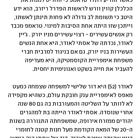
כאשר הודיע דונלד טראמפ כי החליט למנות את 
הכלכלן קווין וורש לראשות הפדרל ריזרב, הוא ידע 
היטב כי תשומת לב גדולה לא פחות תינתן לאשתו, 
וייתכן שזו היתה אחת הסיבות למינוי. טראמפ מכבד 
רק אנשים עשירים - רצוי עשירים מניו יורק . ג'יין 
לאודר, נכדתה של אסתי לאודר, היא אחת הנשים 
העשירות בניו יורק, גם אם בניגוד למרבית חברי 
משפחת אימפריית הקוסמטיקה, היא מעדיפה 
להעביר את חייה בשקט ואנונימיות יחסית. 
לאודר (52) היא דור שלישי למשפחה שצמחה כמעט 
מאפס לאימפריית ענק חובקת עולם, כשהיא מקפידה 
לא לוותר על השליטה והמעורבות בה גם 80 שנה 
אחרי שנוסדה. אסתי לאודר הייתה בת למהגרים 
יהודים ממזרח אירופה, שמשפחתה התגוררה בשנות 
ה-20 של המאה הקודמת מעל חנות קטנה לחומרי 