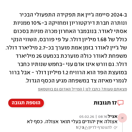
ב‑2024 סיימה ג׳יין את תפקידה התפעולי הבכיר 
ונותרה חברת דירקטוריון ומחזיקה ב-10% ממניות 
אסתי לאודר. בנובמבר האחרון מכרה מניות בסכום 
כולל של 1.68 מיליון דולר. על פי פורבס, השווי הנקי 
של ג'יין לאודר בזמן אמת מוערך בכ-2.7 מיליארד דולר. 
משפחת לאודר כולה מוערכת בכמעט 26 מיליארד 
דולר. גם וורש אינו אדם עני -בחמש שנותיו כחבר 
במועצת הפד הוא הרוויח 1.2 מיליון דולר - אבל ברור 
לגמרי מאיזה צד במשפחה מגיע הכסף הגדול.
מצאתם טעות? כתבו לנו | המייל האדום גם בווטסאפ
17
תגובות
הוספת תגובה
אציל
08:16 | 05.02.26
א
אצולה אין יהודים בעלי תואר אצולה. כסף לא
עושה מאנשים מרומים משאר האנשים.
להצטרף לדיון
3
1