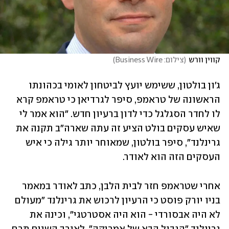
קווין וורש
(
צילום: Business Wire
)
ג'ון בולטון, ששימש יועץ לביטחון לאומי בכהונתו 
הראשונה של טראמפ, סיפר לגרדיאן כי טראמפ קרא 
לו לחדר הסגלגל כדי לדון ברעיון חדש. "הוא אמר לי 
שאיש עסקים בולט הציע זה עתה שארה"ב תקנה את 
גרינלנד", סיפר בולטון, שמאוחר יותר גילה כי איש 
העסקים הזה הוא לאודר. 
אחרי שטראמפ חזר לבית הלבן, כתב לאודר במאמר 
בניו יורק פוסט כי הרעיון לרכוש את גרינלנד ״מעולם 
לא היה אבסורדי - הוא היה אסטרטגי", וכינה את 