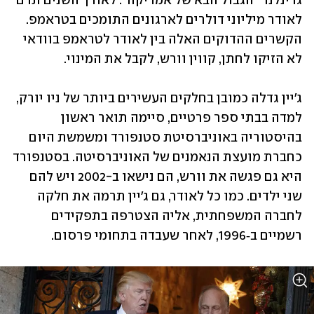
גרינלנד "הגבול הבא של אמריקה". לאורך השנים תרם 
לאודר מיליוני דולרים לארגונים התומכים בטראמפ. 
הקשרים ההדוקים האלה בין לאודר לטראמפ בוודאי 
לא הזיקו לחתן, קווין וורש, לקבל את המינוי. 
ג׳יין גדלה כמובן בחלקים העשירים ביותר של ניו יורק, 
למדה בבתי ספר פרטיים, סיימה תואר ראשון 
בהיסטוריה באוניברסיטת סטנפורד ומשמשת היום 
כחברת מועצת הנאמנים של האוניברסיטה. בסטנפורד 
היא גם פגשה את וורש, הם נישאו ב-2002 ויש להם 
שני ילדים. כמו כל לאודר, גם ג׳יין תרמה את חלקה 
לחברה המשפחתית, אליה הצטרפה בתפקידים 
רשמיים ב‑1996, לאחר שעבדה בתחומי פרסום. 