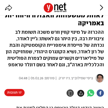
הלוחשת לאוזנו: יו"ר הפד והקשר
לאחת ממשפחות האצולה היהודיות
באמריקה
ההכרזה על מינוי קווין וורש משכה תשומת לב
ציבורית רבה, בין היתר גם לאשתו: ג'יין לאודר,
נכדתה של מייסדת אימפריית הקוסמטיקה והבת
של רון לאודר, נשיא הקונגרס היהודי, שמחזיקה הון
של מיליארדים וקשרים עמוקים לצמרת הפוליטית
והכלכלית בארה"ב, וגם לאחד בשם דונלד טראמפ
ציפי שמילוביץ, ניו יורק
| פורסם:
05.02.26 | 04:48
17 תגובות