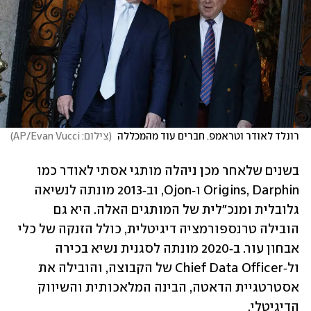
רונלד לאודר וטראמפ. חברים עוד מהמכללה 
(
צילום: AP/Evan Vucci
)
בשנים שלאחר מכן ניהלה מותגי אסתי לאודר כמו 
Origins, Darphin ו‑Ojon, וב‑2013 מונתה לנשיאה 
גלובלית ומנכ״לית של המותגים האלה. היא גם 
הובילה טרנספורמציה דיגיטלית, כולל הזנקה של כלי 
אבחון עור. ב‑2020 מונתה לסגנית נשיא בכירה 
ול‑Chief Data Officer של הקבוצה, והובילה את 
אסטרטגיית הדאטה, הבינה המלאכותית והשיווק 
הדיגיטלי.