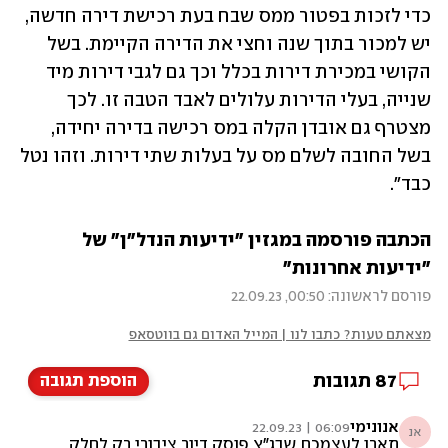
כדי לזכות בפטור ממס שבח בעת רכישת דירה חדשה, 
יש למכור בתוך שנה וחצי את הדירה הקיימת. בשל 
הקושי במכירת דירות בכלל וכך גם לגבי דירות מיד 
שנייה, בעלי הדירות עלולים לאבד הטבה זו. לכך 
מצטרף גם אובדן הקלה במס רכישה בדירה יחידה, 
בשל החובה לשלם מס על בעלות שתי דירות. וזהו נטל 
כבד".
הכתבה פורסמה במגזין "ידיעות הנדל"ן" של 
"ידיעות אחרונות"
פורסם לראשונה: 00:50, 22.09.23
מצאתם טעות? כתבו לנו | המייל האדום גם בווטסאפ
87
תגובות
הוספת תגובה
אנונימי
06:09 | 22.09.23
אנ
תארו לעצמכם שבג"ץ פוסק דיור ציבורי רק לחלק