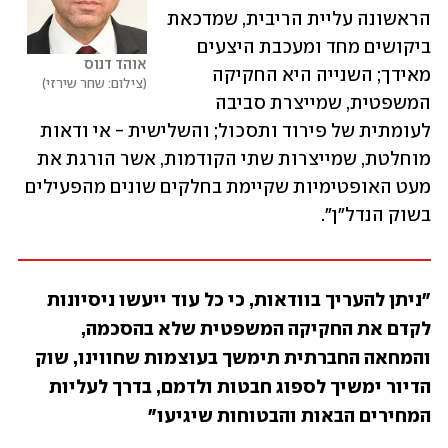
הראשונה עליית הריבית, שמדכאת 
ביקושים מחד ומעכבת היצעים 
אוהד דנוס
מאידך; השנייה היא החקיקה 
צילום: שחר שירזי
המשפטית, שמייצרת סביבה 
לעומתית של פירוד ותסכול; והשלישית - אי ודאות 
מוחלטת, שמייצרות שתי הקודמות, אשר הורגת את 
מעט האופטימיות שקיימת בחלקים שונים מהפעילים 
בשוק הנדל"ן".
"ניתן להעריך בוודאות, כי כל עוד ייעשו ניסיונות 
לקדם את החקיקה המשפטית שלא בהסכמה, 
והמחאה החברתית תימשך בעוצמות שחווינו, שוק 
הדיור ימשיך לספוג חבטות ולדמם, בדרך לעליות 
המחירים הבאות והבטוחות שיגיעו"