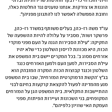
חיוני והכרחי כדי לבקר החלטות שרירותיות ובלתי 
הוגנות או צודקות. אנחנו טוענים נגד החלטות כאלו, 
וחובת הממשלה לאפשר לנו להתגונן מפניהן".
עו"ד משה רז-כהן, בעלים משותף במשרד רז-כהן, 
פרשקר ושות', מסביר על עלולה להיות ההשפעה של 
החקיקה: "עילת הסבירות הגנה על העם מפני מוקדי 
הכוח, היא מכוונת לריסון השלטון כדי שלא יהיו 
אזרחים מסוג ב'. בכל המקרים יישם בית המשפט את 
עילת הסבירות, למען העם ולמען האזרחים כנגד 
השלטון וכנגד קבוצות הכוח. המקרה המובהק הוא 
בג"ץ 'הקשת הדמוקרטית המזרחית', שבו בית המשפט 
מנע מהמדינה לפעול להקצאת קרקעות בחינם לבני 
ההתיישבות החקלאית. בית המשפט הגן על המזרחים 
המקופחים, בני השכונות ועיירות הפיתוח, מפני 
העמקת האי שוויון כלפיהם".