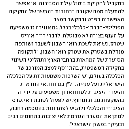
במקביל לחקיקת ביטול עילת הסבירות, אי אפשר 
להתעלם ממה שקורה ברחובות בהקשר של החקיקה 
האפשרית בפרט ובהקשר המצב 
הפוליטי-חברתי-כלכלי בכלל. גם אווירה זו משפיעה 
על הענף בצורה לא מבוטלת. לדברי רו"ח איריס 
שטרק, נשיאת לשכת רואי חשבון לשעבר ושותפה 
מנהלת בשטרק את שטרק רואי חשבון, "לתקופה 
הסוערת של המחאות ברחבי הארץ ותהליכי השינוי 
בחקיקה המשפטית, בהתווסף למצב המורכב של 
הכלכלה בעולם, יש השלכות משמעותיות על הכלכלה 
הישראלית ועל ענף הנדל"ן במיוחד. אי הוודאות 
והיעדר היציבות לטווח ארוך משפיעים על ירידה 
בהשקעות מבית ומחוץ. יש לפעול לטובת האינטרס 
הציבורי והכלכלי ולהגיע לפתרונות בהסכמה רחבה, 
למתן את הסערה הגורמת לאי יציבות בתחומים רבים 
ובעיקר במשק הישראלי".