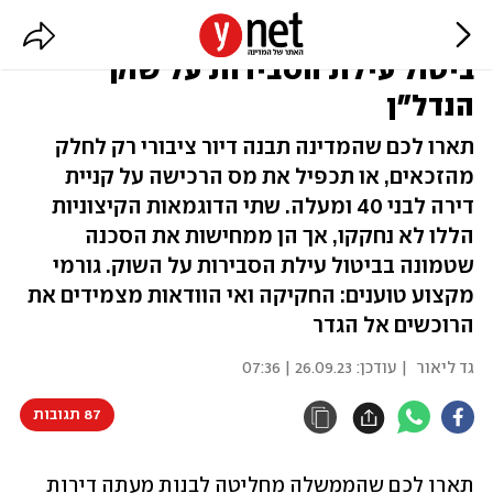
דיור ציבורי - לא לכולם? השפעות
ביטול עילת הסבירות על שוק
הנדל"ן
תארו לכם שהמדינה תבנה דיור ציבורי רק לחלק
מהזכאים, או תכפיל את מס הרכישה על קניית
דירה לבני 40 ומעלה. שתי הדוגמאות הקיצוניות
הללו לא נחקקו, אך הן ממחישות את הסכנה
שטמונה בביטול עילת הסבירות על השוק. גורמי
מקצוע טוענים: החקיקה ואי הוודאות מצמידים את
הרוכשים אל הגדר
גד ליאור
| עודכן:
26.09.23 | 07:36
87 תגובות
תארו לכם שהממשלה מחליטה לבנות מעתה דירות 