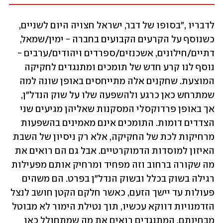
לדבריו ,"בסופו של דבר, ישראל חצויה היום לשניים, 
כשנוסף על הקרעים הקבועים בחברה - ימין/שמאל, 
דתיים/חילונים, אשכנזים/ספרדים ויהודים/ערבים - 
נוסף לנו קרע חדש של תומכים ומתנגדים לחקיקה 
המוצעת. שחקנים אלה מתייחסים באופן שונה למה 
שמתרחש כאן כרגע ולהשפעה שלו על שוק הנדל"ן, 
אך באופן פרדוקסלי המסקנות שאליהן מגיעים שני 
הצדדים דומות. התומכים אינם מאמינים בהשפעות 
מרחיקות לכת של החקיקה, אלא רק ניסיון של השבת 
האיזון למוסדות הדמוקרטיים. אבל גם הם רואים את 
מה שקורה ברחוב וזה מפחיד ומרחיק אותם מפעילות 
רגילה בשוק בכלל ובשוק הנדל"ן בפרט. הם משהים 
פעולות עד יישך הזעם, כאשר חלקם הקטן חושב לנצל 
הזדמנויות דווקא עכשיו, תוך נטילת הימור לא מבוטל 
מבחינתם. המתנגדים רואים את מה שמתחולל כאן 