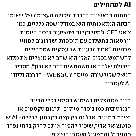
AI למתחילים
התחנה הראשונה בהבנת היכולת העצומה של יישומי 
הבינה המלאכותית היא במודלי שפה כלליים, כמו 
צ'אט GPT, ג'מיני וקלוד, שמציעים גרסה חינמית 
וגרסאות בתשלום עם תוספות ושדרוגים למנויי 
פרמיום. "אחת הבעיות של עסקים שמתחילים 
להשתמש בכלים האלו היא שהם לא מנצלים את מלוא 
היכולת שלהם או משתמשים בהם לא נכון", מסביר 
דניאל שלגי שירה, מייסד WEBGUY - הדרכה וליווי 
AI לעסקים. 
רבים מסתפקים בשימוש בסיסי בכלי הבינה 
הגנרטיבית כמו ניסוח מיילים, תרגום טקסטים או 
יצירת תמונות, אבל זה רק קצה הקרחון. לכלי ה- AIיש 
פוטנציאל אדיר, שיכול להפוך אותם לחלק בלתי נפרד 
מהניהול והתפעול העסקי השוטף. 