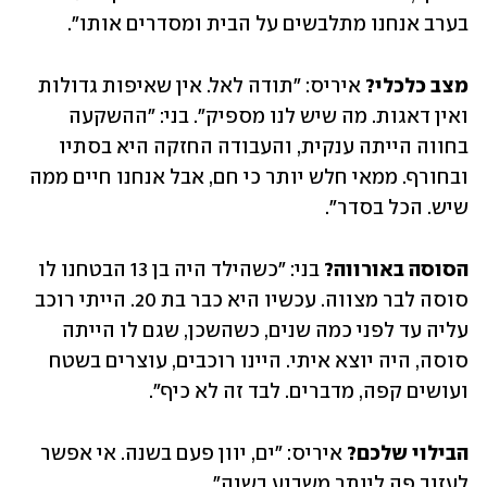
בערב אנחנו מתלבשים על הבית ומסדרים ‏אותו״. ‏
מצב כלכלי?
 איריס: ״תודה לאל. אין שאיפות גדולות 
ואין דאגות. מה שיש לנו מספיק״. בני: ״ה‏השקעה 
בחווה הייתה ענקית, והעבודה החזקה היא בסתיו 
ובחורף. ממאי חלש יותר כי חם, ‏אבל אנחנו חיים ממה 
‏שיש. הכל בסדר״. ‏
הסוסה באורווה?
 בני: ״כשהילד היה בן 13 הבטחנו לו 
סוסה לבר מצווה. עכשיו היא כבר בת 20. הייתי ‏רוכב 
עליה עד ‏לפני כמה שנים, כשהשכן, שגם לו הייתה 
סוסה, היה יוצא איתי. ‏היינו רוכבים, עוצרים בשטח 
‏ועושים קפה, מדברים. לבד זה לא כיף״. ‏
הבילוי שלכם?
 איריס: ״ים, יוון פעם בשנה. אי אפשר 
לעזוב פה ליותר משבוע בשנה".