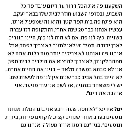
‏השקענו פה את הכל. דרור עד היום עובד פה ‏כל 
השבוע, ובסופי השבוע חוזר לבית שלו בבאר יעקב. 
הוא ‏פתח פה בית קפה קטן, ‏והוא זה שמפעיל אותו. 
עכשיו אנחנו כבר 20 שנה אחרי, והתקופה הזו עברה 
בשנייה. כיף לנו פה. אם לא היה ‏לנו כיף, היינו ‏חוזרים 
לאבן יהודה. תמיד יש לאן לחזור, לא צריך לפחד, אבל 
אנחנו פה ואנחנו לא צריכים ‏‏יותר מזה כלום. אתה לא 
ממהר לקניון, לא צריך להוציא את הילדים לבית ספר, 
אני לא סבתא ‏במשרה ‏מלאה ‏–‏ בנינו את החיים אחרת. 
לא היינו בתל אביב כבר שנים אין לנו מה לעשות ‏שם. 
יש לי משפחה ‏בנתניה, אז לשם אני עוד מגיעה. אני 
אוהבת את הים״.‏
ים?
 איריס: ״לא חסר. שעה ורבע אני בים המלח. אנחנו 
נוסעים בערב אחרי שנחים קצת. ‏לוקחים פירות, ‏בירות 
ונוסעים״. בני: ״גם המזג אוויר מעולה. אנחנו גם 