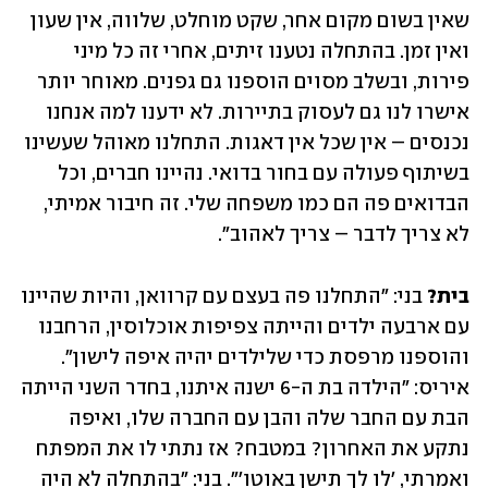
‏שאין בשום מקום אחר, שקט מוחלט, שלווה, אין שעון 
ואין ‏זמן. בהתחלה נטענו זיתים, אחרי זה כל ‏מיני 
פירות, ובשלב מסוים הוספנו גם גפנים. מאוחר ‏יותר 
אישרו לנו גם לעסוק בתיירות. לא ידענו למה ‏אנחנו 
נכנסים ‏–‏ אין שכל אין דאגות. התחלנו ‏מאוהל שעשינו 
בשיתוף פעולה עם בחור בדואי. נהיינו ‏חברים, וכל 
הבדואים פה הם כמו ‏משפחה שלי. זה חיבור אמיתי, 
לא צריך לדבר ‏–‏ צריך לאהוב״. ‏
בית?
 בני: ״התחלנו פה בעצם עם קרוואן, והיות שהיינו 
עם ארבעה ילדים והייתה צפיפות אוכלוסין, ‏הרחבנו 
‏והוספנו מרפסת כדי שלילדים יהיה איפה לישון״. 
איריס: ״הילדה בת ה-6 ישנה איתנו, בחדר ‏השני הייתה 
הבת עם החבר ‏שלה והבן עם החברה שלו, ואיפה 
נתקע את האחרון? במטבח? אז ‏נתתי לו את המפתח 
ואמרתי, 'לו לך תישן ‏באוטו'״. בני: ״בהתחלה לא היה 