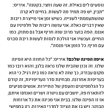
נוסעים לים באילת. זה ‏שעה וחצי, בקטנה״. איריס: 
‏״תבין, יש פה תמיד מה לעשות. בחיים לא קרה 
שהשתעממתי ‏לשנייה. כשיש זמן אני מייצרת ריבות 
שאין ‏דברים כאלה. אני עושה ריבות של חלפיניו עם 
‏אננס. הפה בוער מרוב שזה חריף אבל גם מתוק. כמו 
החיים. ‏ועכשיו אני הולכת לנסות לעשות ‏ריבת סברס 
עם חריף. כל הזמן אני מנסה״. ‏
איפה הפינה שלכם?
 איריס: ״כל החווה היא הפינה 
שלנו. זה נכון שהבית שלנו נראה בלגן, ‏והוא רובו כמו 
‏מקום עבודה, כך שזה לא נראה כמו בית רגיל, כי הוא 
בעדיפות אחרונה. מבחינת סדר העדיפויות, זה קודם 
כל ‏הגלמפינגים והעסק של התיירות. ‏אנשים מגיעים 
להתארח פה, יושבים עם גיטרה ושרים ‏ואנחנו איתם, 
אז זו הפינה שלנו. בבית אני מכינה את ‏כל ארוחות 
הבוקר, ויש בו את הציוד לחדרי ‏האירוח. רק בחמישי 