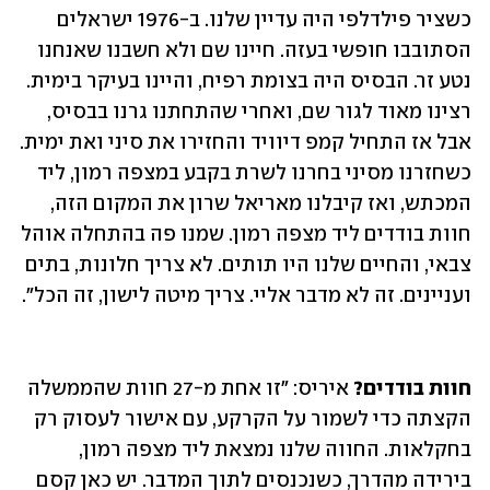
כשציר פילדלפי היה ‏עדיין שלנו. ב-1976 ישראלים 
‏הסתובבו חופשי בעזה. חיינו שם ולא חשבנו שאנחנו 
נטע זר. ‏הבסיס היה בצומת רפיח, והיינו בעיקר בימית. 
רצינו ‏מאוד לגור שם, ואחרי שהתחתנו גרנו ‏בבסיס, 
אבל אז התחיל קמפ דיוויד והחזירו את סיני ואת ימית. 
‏כשחזרנו מסיני בחרנו לשרת ‏בקבע במצפה רמון, ליד 
המכתש, ואז קיבלנו מאריאל שרון את המקום הזה, 
‏חוות בודדים ליד ‏מצפה רמון. שמנו פה בהתחלה אוהל 
צבאי, והחיים שלנו היו תותים. לא צריך חלונות, ‏בתים 
‏ועניינים. זה לא מדבר אליי. צריך מיטה לישון, זה הכל״. 
חוות בודדים?
 איריס: ״זו אחת מ-27 חוות שהממשלה 
הקצתה כדי לשמור על הקרקע, עם ‏אישור לעסוק רק 
‏בחקלאות. החווה שלנו נמצאת ליד מצפה רמון, 
בירידה מהדרך, כשנכנסים ‏לתוך המדבר. יש כאן קסם 