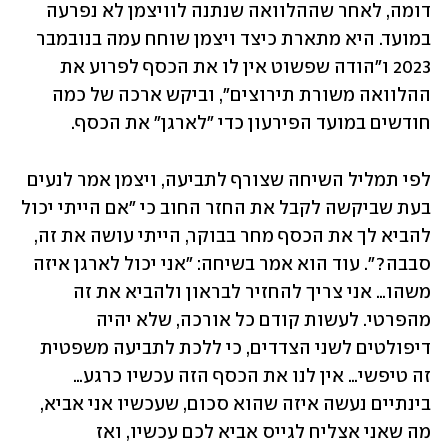
דומה, לאחר שההלוואה שנתנה לוויצמן לא נפרעה 
במועד. היא מתארת כיצד ויצמן שוחח עמה בנובמבר 
2023 ו"הודה שפשוט אין לו את הכסף לפרוע את 
ההלוואה משורת תירוצים", וביקש ארכה של כמה 
חודשים במועד הפירעון כדי "לארגן" את הכסף. 
לפי תמליל השיחה שצורף לתביעה, ויצמן אמר לנעים 
בעת שביקשה לקבל את החזר החוב כי "אם הייתי יכול 
להביא לך את הכסף מחר בבוקר, הייתי עושה את זה, 
סבבה?". עוד הוא אמר בשיחה: "אני יכול לארגן איזה 
משהו… אני צריך להחזיר לבראון ולהביא את זה 
מהפרטי. לעשות קודם כל אורכה, שלא יהיה 
דיפולטים לשני הצדדים, כי ללכת לתביעה משפטית 
זה טיפשי… אין לנו את הכסף הזה עכשיו כרגע… 
בינתיים נעשה איזה שהוא סכום, שעכשיו אני אביא, 
מה שאני אצליח לגייס אביא לכם עכשיו, ואז 