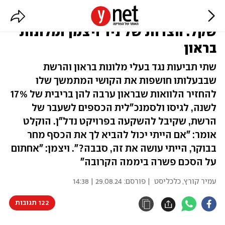
צ'קים שבוטלו ותביעות ב-5.5 מיליון
שקל: הצרות של ניר ויצמן ומלונות
בראון
שתי תביעות נגד בעלי מלונות בראון והרשת
שבבעלותו חושפות את הקושי המתמשך שלו
להחזיר הלוואות שבראון ערבה להן בריבית של 17%
לשנה, לגיסו ולסמנכ"לית הכספים לשעבר של
הרשת, שקיבל להשקעה בפרויקט נדל"ן. הוקלט
אומר: "אם הייתי יכול להביא לך את הכסף מחר
בבוקר, הייתי עושה את זה, סבבה?". ויצמן: "אחתום
על הסכם פשרה ביממה הקרובה"
עמיר קורץ, כלכליסט
| פורסם:
29.08.24 | 14:38
122 תגובות