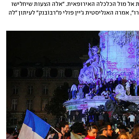
בגלל המתח בין העדפת הכלכלה הלאומית אל מול הכלכלה האירופאית. "אלה הצעות שיחלישו 
את מעמדה של צרפת כמובילה בגוש האירו", אמרה האנליסטית ג׳יין פולי מ"רבּוֹבּנק" לעיתון "לה 