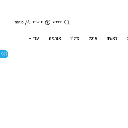
חיפוש
נגישות
כניסה
עוד
לאשה
אוכל
נדל"ן
אנרגיה