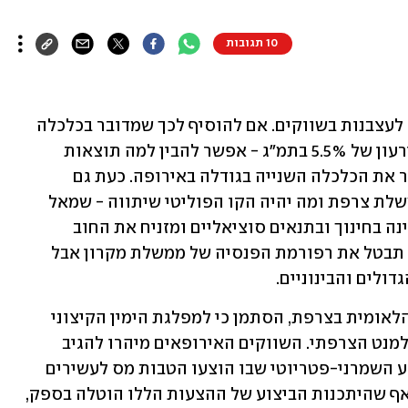
10 תגובות
חוסר יציבות פוליטית הוא אחד הגורמים לעצבנות בשווקים. אם להוסיף לכך שמדובר בכלכלה 
השנייה בגודלה בגוש האירו שסובלת מגירעון של 5.5% בתמ"ג - אפשר להבין למה תוצאות 
הבחירות בצרפת עשויות לטלטל עוד יותר את הכלכלה השנייה בגודלה באירופה. כעת גם 
בשווקים מחכים שיתברר מי ינהיג את ממשלת צרפת ומה יהיה הקו הפוליטי שיתווה - שמאל 
רדיקלי המעדיף להשקיע את תקציב המדינה בחינוך ובתנאים סוציאליים ומזניח את החוב 
הלאומי, או ממשלת מרכז-שמאל שאמנם תבטל את רפורמת הפנסיה של ממשלת מקרון אבל 
דולים והבינוניים.
בתום הסיבוב הראשון לבחירות לאספה הלאומית בצרפת, הסתמן כי למפלגת הימין הקיצוני 
בראשותה של מארין לה פן יהיה רוב בפרלמנט הצרפתי. השווקים האירופאים מיהרו להגיב 
בעליית השערים, כשהם מהמרים על המצע השמרני-פטריוטי שבו הוצעו הטבות מס לעשירים 
ותעדוף השקעה בתעשייה במקומית, על אף שהיתכנות הביצוע של ההצעות הללו הוטלה בספק, 