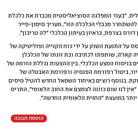
החשש הנוסף הוא ממדיניות שמאל רדיקלית. "בעוד המפלגה הסוציאליסטית מכבדת את כלכלת 
השוק האירופאי - צרפת המורדת תשאף להשתחרר מכבלי הכלכלה הזו", מעריך סימון-פייר 
ז'ורס בצרפת, בראיון בעיתון הכלכלי "לה טריבון".
התוכנית של איחוד השמאל החדש "תתבסס על התנעת השוק על ידי כוח הקנייה ופוליטיקה של 
מחקר והשקעה", הסבירה הכלכלנית ג'וליה קאז'ה, שותפתו לכתיבה ובת זוגתו של הכלכלן 
הסוציאליסטי תומס פיקטי, שהיו מעורבים בניסוח המצע הכלכלי. בין ההצעות נכללת הזרמה של 
25 מיליארד אירו להעלאות שכר, עזרה בדיור, ביטול רפורמת הפנסיה ורפורמת האבטלה של 
ממשלת מקרון, שהיו שנויות מאוד במחלוקת. בנוסף רוצים באיחוד השמאל החדש להטיל מיסים 
נוספים וכבדים על בעלי הכנסות גבוהות. "אין לנו שום כוונה לצמצם את החוב הלאומי", התריס 
 יותר במועצת "החזית הלאומית החדשה".
הוספת תגובה