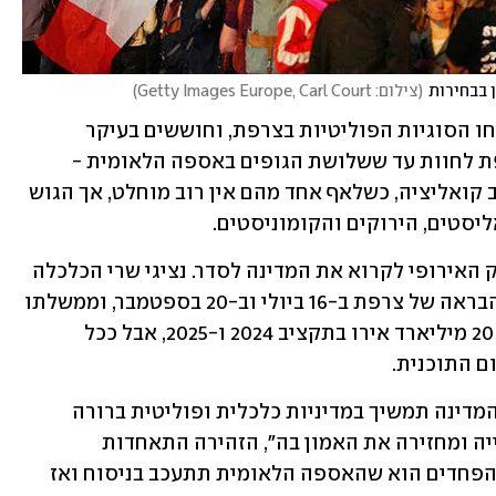
 בבחירות
(
צילום: Getty Images Europe, Carl Court
)
כעת, בשווקים מצפים לראות כיצד יתפתחו הסוגיות הפוליטיות בצרפת, וחוששים בעיקר 
מהכאוס הפוליטי והשיתוק שעלולה צרפת לחוות עד ששלושת הגופים באספה הלאומית - 
מרכז, שמאל וימין קיצוני - יצליחו להרכיב קואליציה, כשלאף אחד מהם אין רוב מוחלט, אך הגוש 
יסטים, הירוקים והקומוניסטים.
החוב הגדול של צרפת כבר הביא את הבנק האירופי לקרוא את המדינה לסדר. נציגי שרי הכלכלה 
האירופאים אמורים לאשר את תוכנית ההבראה של צרפת ב-16 ביולי וב-20 בספטמבר, וממשלתו 
של מקרון כבר החלה בהידוק חגורה בסך 20 מיליארד אירו בתקציב 2024 ו-2025, אבל ככל 
 התוכנית. 
"מנוע הצמיחה לא יוכל להתניע אלא אם המדינה תמשיך במדיניות כלכלית ופוליטית ברורה 
ויציבה, המבטיחה את היכולת של התעשייה ומחזירה את האמון בה", הזהירה התאחדות 
התעשיינים בצרפת אחרי הבחירות. אחד הפחדים הוא שהאספה הלאומית תתעכב בניסוח ואז 