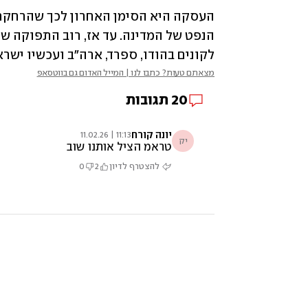
לקונים בהודו, ספרד, ארה"ב ועכשיו ישרא
מצאתם טעות? כתבו לנו | המייל האדום גם בווטסאפ
20
תגובות
יונה קורח
11:13 | 11.02.26
יק
טראמ הציל אותנו שוב
להצטרף לדיון
2
0