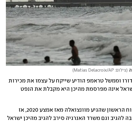
ה
(
צילום: Matias Delacroix/AP
)
בתחילת השנה, כוחות ארה"ב לכדו את מדורו וממשל טראמפ הודיע שייקח על עצמו את מכירות 
הנפט של ונצואלה. עוד דווח בידיעה כי ישראל אינה מפרסמת מהיכן היא מקבלת את הנפט 
כאשר המשלוח יגיע, הוא יסמן את המשלוח הראשון שהגיע מוונצואלה מאז אמצע 2020, אז 
ישראל קיבלה כ-470 אלף חביות. בזן סירבה להגיב וגם משרד האנרגיה סירב להגיב מהיכן ישראל 