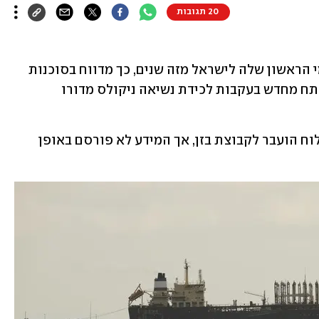
20 תגובות
ונצואלה שולחת את משלוח הנפט הגולמי הראשון שלה לישראל מזה שנים, כך מדווח בסוכנות 
הידיעות בלומברג. היצוא של ונצואלה נפתח מחדש בעקבות לכידת נשיאה ניקולס מדורו 
גורמים המקורבים לעסקה אמרו כי המשלוח הועבר לקבוצת בזן, אך המידע לא פורסם באופן 