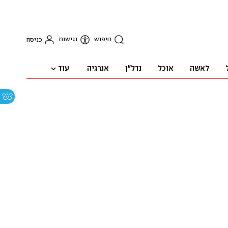
חיפוש
נגישות
כניסה
עוד
לאשה
אוכל
נדל"ן
אנרגיה