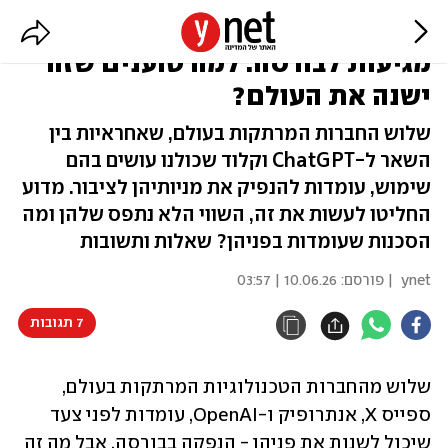
אנתרופיק, SpaceX ו-OpenAI
מגיעות לבורסה: למה טוענים שזה
ישנה את העולם?
שלוש החברות המרתקות בעולם, שאחראיות בין
השאר ל-ChatGPT וקלוד שכולנו עושים בהם
שימוש, עומדות להנפיק את מניותיהן לציבור. מדוע
החליטו לעשות את זה, השווי הלא נתפס שלהן ומה
הסכנות שעומדות בפניהן? שאלות ותשובות
ynet
| פורסם:
10.06.26 | 03:57
7 תגובות
שלוש מהחברות הטכנולוגיות המרתקות בעולם, 
ספייס X, אנתרופיק ו-OpenAI, עומדות לפני צעד 
שיכול לשנות את פניהן - הנפקה בבורסה. אבל מה זה 