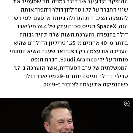
ההנפקה נקבע על 135 דולר למניה, מה שמעמיד את 
שווי החברה על 1.77 טריליון דולר ויהפוך אותה 
להנפקה הציבורית הגדולה ביותר אי פעם. לפי השווי 
הזה, SpaceX תגייס סכום עתק של 74.4 מיליארד 
דולר בהנפקה, והערכת השוק שלה תהיה גבוהה 
ביותר מ-40 אחוזים מ-1.25 טריליון הדולרים שהיא 
העריכה את עצמה רק בפברואר שעבר. השיא הנוכחי 
מוחזק על ידי Saudi Aramco, חברת הנפט 
הממשלתית של ערב הסעודית, אשר הוערכה ב-1.7 
טריליון דולר וגייסה יותר מ-29 מיליארד דולר 
כשהנפיקה את עצמה לציבור ב-2019.