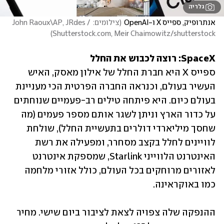
גלריה
אנתרופיק, ספייס X ו-OpenAI
(
צילומים: John Raoux\AP, JRdes / 
)
Shutterstock.com, Meir Chaimowitz/shutterstock
SpaceX: רוצה לכבוש את החלל

ספייס X היא חברת החלל של אילון מאסק, האיש 
העשיר בעולם, וכנראה החברה הפרטית הכי מעניינת 
בעולם כיום. היא פיתחה טילים רב-פעמיים שנוחתים 
על כדור הארץ וניתן לשגר אותם מספר פעמים (מה 
שחסך מיליארדי דולרים בתעשיית החלל), שולחת 
לוויינים לחלל בקצב מסחרר, ומפעילה את רשת 
האינטרנט הלווייני Starlink, שמספקת אינטרנט 
לאזורים מרוחקים בכל העולם, כולל אזורי מלחמה 
כמו באוקראינה. 
ההנפקה שלה צפויה לצאת לציבור ביום שישי. מחיר 