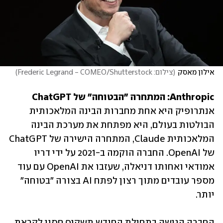
אילון מאסק
(
צילום: Frederic Legrand - COMEO/Shutterstock
)
Anthropic: המתחרה "הבטוחה" של ChatGPT

אנתרופיק היא אחת מחברות הבינה המלאכותית 
הבולטות בעולם, היא מפתחת את מערכת הבינה 
המלאכותית Claude, המתחרה הישירה של ChatGPT 
של OpenAI. החברה הוקמה ב-2021 על ידי דריו 
אמודאי ואחותו דניאלה, שעזבו את OpenAI עם עוד 
מספר עובדים מתוך רצון לפתח AI בצורה "בטוחה" 
יותר.
החברה הגישה בתחילת החודש תשקיף חסוי לקראת 