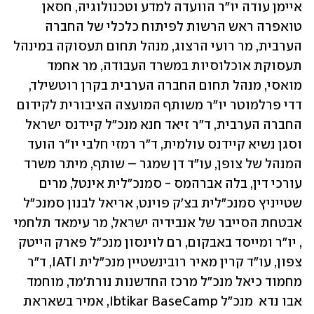
איימן עודה יו"ר הוועדה למדע וטכנולוגיה, חסאן 
טואפרה ראש הרשות לפיתוח כלכלי של החברה 
הערבית, מר רועי הרצוג, מנהל תחום תעסוקה במינהל 
תעסוקת אוכלוסיות במשרד העבודה, מר אחמד 
מואסי, מנהל תחום החברה הערבית בקרן רוטשילד, 
דדי פרלמוטר יו"ר משותף המועצה הציבורית לקידום 
החברה הערבית, ד"ר זיאד חנא מנכ"ל קיידנס ישראל 
וסגן נשיא קיידנס עולמית, ד"ר רמזי חלבי יו"ר הועד 
המנהל של צופן, עו"ד דן שמגר – שותף, מיתר משרד 
עורכי דין, בלה אברהמס - סמנכ"לית אינטל, מרים 
שטייניץ סמנכ"לית בצ'ק פוינט, אריאל לבנון סמנכ"ל 
אבטחת הסייבר של אנבידיה ישראל, מר עימאד תלחמי 
, יו"ר ומייסד באבקום, רם לוינסון מנכ"ל פארק הייטק 
צפון, עו"ד קרין מאיר רובינשטיין מנכ"לית IATI, ד"ר 
מחמוד כיאל מנכ"ל מרכז החדשנות נורת'מד, מוחמד 
אבו נדא  מנכ"ל Ibtikar BaseCamp, אמיר בשאראת 