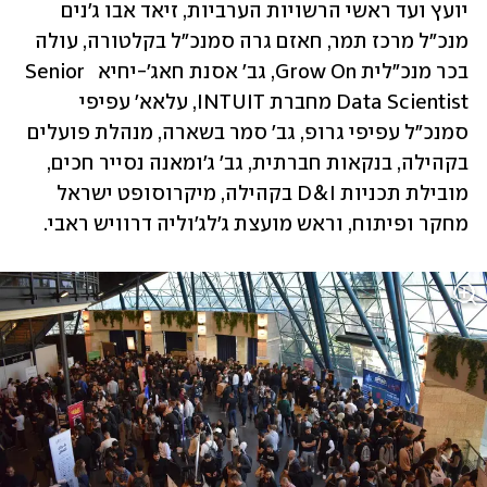
יועץ ועד ראשי הרשויות הערביות, זיאד אבו ג'נים 
מנכ"ל מרכז תמר, חאזם גרה סמנכ"ל בקלטורה, עולה 
בכר מנכ"לית Grow On, גב' אסנת חאג'-יחיא  Senior 
Data Scientist מחברת INTUIT, עלאא' עפיפי 
סמנכ"ל עפיפי גרופ, גב' סמר בשארה, מנהלת פועלים 
בקהילה, בנקאות חברתית, גב' ג'ומאנה נסייר חכים, 
מובילת תכניות D&I בקהילה, מיקרוסופט ישראל 
מחקר ופיתוח, וראש מועצת ג'לג'וליה דרוויש ראבי.