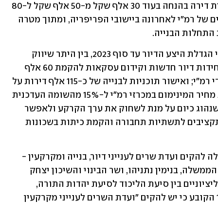
הקבלנים שיבנו את הפרויקטים של תוכנית דירה בהנחה בעוד 30 אלף שקל מ-50 אלף שקל ל-80 
אלף שקל. זאת, על רקע כישלונות המכרזים של רמ"י לאחרונה ביישובי הפריפריה, ומתוך מטרה 
התחלות הבנייה.
בקבינט הוצגו ואושרו יעדי הממשלה לגבי הגדלת היצע הדיור עד סוף 2023, בין היתר שיווק 
קרקעות למגורים לבנייה של כ-90 אלף יחידות דיור חדשות וקידום עסקאות להקמת 60 אלף 
יחידות דיור אחרי השלמת המכרזים על ידי רמ"י; ואישור תוכניות לבנייה של כ-115 אלף דירות על 
ידי מינהל התכנון; עוד הוחלט להוריד את מחיר המינימום במכרזי רמ"י ל-15% מהשומה העדכנית 
על הקרקעות לעומת 50% מהשומה כפי שנהוג כיום על מנת לשחוק את ערך הקרקע ולאפשר 
למכרזים להיסגר בהצלחה. וכן להקצות תקציבים לתשתיות תחבורה והקמת כיתות בשכונות 
נזכיר כי בסוף ינואר השנה אישרה הממשלה להקים ועדת שרים לענייני דיור, בנייה ומקרקעין - 
למעשה קבינט דיור חדש - בראשות ראש הממשלה, בנימין נתניהו, ושר הבינוי והשיכון יצחק 
גולדקנופף. זאת לאחר שבהסכמים הקואליציוניים בין סיעת הליכוד לסיעת יהדות התורה, 
שנחתמו בדצמבר אשתקד, נכלל סעיף 175 הקובע כי יש להקים "ועדת השרים לענייני מקרקעין 