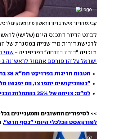
תוכנית "דירה בהנחה" בפריפריה - 
ישראל עליהן פורסם אתמול לראשונה ב-ynet.
הטבות חריגות בפרויקט תמ"א 38 בת"א: 1.5 מיליון שקל מעבר להגדלת הדירה
"כשהביקושים יתפרצו, הם יפגשו מלא
למ"ס: צניחה של 25% בהתחלות הבנייה של דירות חדשות ברבעון הראשון
>> לסיפורים החשובים והמעניינים בכלכ
לפודקאסט הכלכלי היומי "כסף חדש"
, 