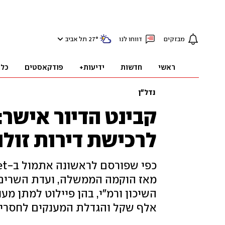
מבזקים
דווחו לנו
°
27
תל אביב
ראשי
חדשות
ידיעות+
פודקאסטים
כלכ
נדל"ן
לרכישת דירות זול
מאז הוקמה הממשלה, ועדת השרים 
אלף שקל והגדלת המענקים לחסרי ד