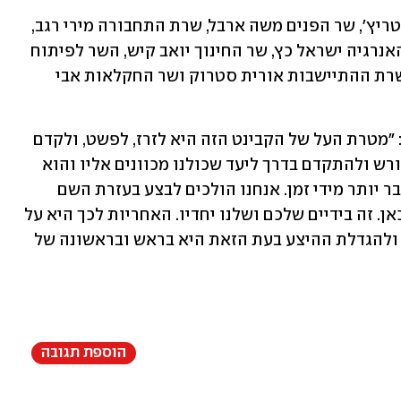
בוועדה חברים גם שר האוצר בצלאל סמוטריץ', שר הפנים משה ארבל, שרת התחבורה מירי רגב, 
השרה להגנת הסביבה עידית סילמן, שר האנרגיה ישראל כץ, שר החינוך יואב קיש, השר לפיתוח 
הפריפריה הנגב והגליל יצחק וסרלאוף, שרת ההתיישבות אורית סטרוק ושר החקלאות אבי 
שר הבינוי והשיכון הרב יצחק גולדקנופף: "מטרת העל של הקבינט הזה היא לזרז, לפשט, ולקדם 
תהליכים על מנת לפתור את הבעיה מהשורש ולהתקדם בדרך ליעד שכולנו מכוונים אליו והוא 
פתרון מצוקת הדיור בישראל, שנמשכת כבר יותר מידי זמן. אנחנו הולכים לבצע בעזרת השם 
מהפכה בדיור שתלויה בכל המשתתפים כאן. זה בידיים שלכם ושלנו יחדיו. האחריות לכך היא על 
כל היושבים כאן. המחויבות שלנו ליעדים ולהגדלת ההיצע בעת הזאת היא בראש ובראשונה של 
הוספת תגובה