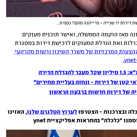
קבינט הדיור אישר בדיון הראשון מתן מענקים לרכישת דירות יד שנייה - מי ייהנה מהם? כסף חדש, הפודקאסט הכלכלי של ynet
קבינט הדיור התכנס היום (שלישי) לראשונה מאז הוקמה הממשלה, ואישר תוכנית מענקים 
לרכישת דירות מיד שנייה במסגרת של הגרלות ואת הגדלת המענקים לרכישת דירות במסגרת 
שתי ההצעות המרכזיות של משרד השיכון ורשות מקרקעי 
י קטן של דירות - ונחזה בעליית מחירים"
לה ובצרכנות - הצטרפו 
לערוץ הטלגרם שלנו
, האזינו 
וסמנו "כלכלה" בהתראות אפליקציית ynet