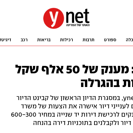
לה
ספורט
תרבות
רכילות
בריאות
רכב
דיגיטל
קבינט הדיור אישר: מענק של 50 אלף שקל
ות בהגרלה
כפי שפורסם לראשונה אתמול ב-ynet, במסגרת הדיון הראשון של קבינט הדיור
לענייני דיור אישרה את הצעות של משרד
השיכון ורמ"י, בהן פיילוט למתן מענקים לרכישת דירות יד שנייה במחיר 600-300
יור ולקבלנים בתוכניות דירה בהנחה