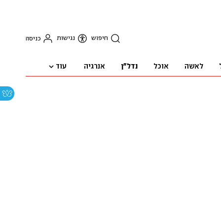
חיפוש
נגישות
כניסה
עוד
לאשה
אוכל
נדל"ן
אנרגיה