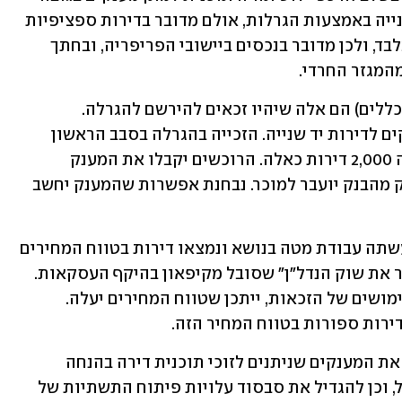
של כ-50 אלף שקל לרכישת דירות מיד שנייה באמצעות הגרלות, אולם מדובר בדירות ספציפיות 
שמחיריהן ינועו בין 600-300 אלף שקל בלבד, ולכן מדובר בנכסים ביישובי הפריפריה, ובחתך 
מהמגזר החרדי.
זכאי דירה בהנחה (מחוסרי דירה, על פי הכללים) הם אלה שיהיו זכאים להירשם להגרלה. 
ההרשמה להגרלה ייעודית לתוכנית מענקים לדירות יד שנייה. הזכייה בהגרלה בסבב הראשון 
תכלול כ-1,000 זוכים, כאשר כרגע יש קנה 2,000 דירות כאלה. הרוכשים יקבלו את המענק 
מהבנקים רק אחרי זכייה בהגרלה, והמענק מהבנק יועבר למוכר. נבחנת אפשרות שהמענק יחשב 
גורמים המעורים בתוכנית מסבירים כי נעשתה עבודת מטה בנושא ונמצאו דירות בטווח המחירים 
הזה, כאשר מטרת התוכנית בעיקר "להעיר את שוק הנדל"ן" שסובל מקיפאון בהיקף העסקאות. 
ואולם, מדובר בפיילוט שכן אם לא יהיו מימושים של הזכאות, ייתכן שטווח המחירים יעלה. 
ירות ספורות בטווח המחיר הזה.
תוכנית נוספת שאושרה מבקשת להגדיל את המענקים שניתנים לזוכי תוכנית דירה בהנחה 
בפריפריה מ-40 אלף שקל ל-50 אלף שקל, וכן להגדיל את סבסוד עלויות פיתוח התשתיות של 