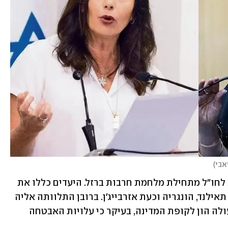
אבי
)
מדובר בטיסתה השביעית לפחות של רגב לחו"ל מתחילת מלחמת חרבות ברזל. היעדים כללו את 
הודו, סרי לנקה, מרוקו, צרפת, שוב הודו, תאילנד, הונגריה וכעת אזרבייג'ן. ברובן התלוותה אליה 
פמליה של כמה אנשים. כל נסיעה כזאת עולה הון לקופת המדינה, בעיקר כי עלויות האבטחה 