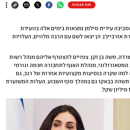
625 תגובות
שרת התחבורה מירי רגב והשרה להגנת הסביבה עידית סילמן נמצאות בימים אלה בוועידת 
האקלים העולמית שמתקיימת בבאקו, בירת אזרבייג'ן. הן יצאו לשם עם הרבה מלווים, העלויות 
רגב טסה אמש לוועידה מלווה במנכ"ל משרדה, משה בן זקן. צפויים להצטרף אליהם מנהל רשות 
התעופה האזרחית (רת"א), מנהל השירות המטאורולוגי, מנהלת האגף לתחבורה חכמה וגורמי 
מקצוע נוספים ממשרד התחבורה. בדומה למה שקרה בנסיעות מקצועיות אחרות של רגב, גם 
הפעם היא החליטה להאריך את שהותה ותשהה בבאקו גם במהלך סוף השבוע. העלות המשוערת 