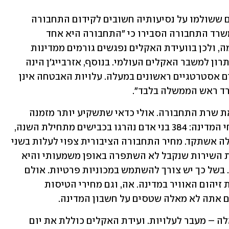
אולם רגב ממשיכה להתעקש כי המיליונים ששולמו על נסיעותיה חשובים לקידום התחבורה 
בישראל. מדוע היא בוועידת האקלים? במשרד התחבורה הסבירו כי "התחבורה היא אחד 
הגורמים הגדולים ביותר לפליטת גזי חממה, ולכן בוועידת האקלים נפגשים גורמים ממדינות 
שונות על מנת לפעול יחד במטרה לתת פתרון למשבר האקלים העולמי. בנוסף, אזרבייג'ן הינה 
מדינה מוסלמית שעימה יש לישראל יחסים אסטרטגיים ראשונים במעלה. עלויות האבטחה אינן 
ד ראש הממשלה בלבד".
אולם לא בטוח שזה מה שצריך להעסיק את שרת התחבורה. אולי כדאי שתשקיע יותר מזמנה 
במלחמה בנושאים שקריטיים יותר לאזרחי המדינה: 384 בני אדם נהרגו בכבישים מתחילת השנה, 
זינוק של כ-22% לעומת התקופה המקבילה אשתקד. מחיר התחבורה הציבורית צפוי לעלות בשני 
שקלים באופן גורף בשנה הבאה, אבל רמת השירות שנקבל לא השתפרה באופן משמעותי והיא 
עדיין מהגרועות בין המדינות המפותחות. בשל כך יש צורך להשתמש במכוניות פרטיות. אולם 
הפקקים האדירים הם שמגדילים מאוד את זיהום האוויר במדינה. אה, וגם מחירי הטיסות 
 אתה לא מאלה שטסים על חשבון המדינה.
גם בצד של השרה סילמן עולים סימני שאלה – מעבר לעלויות. ועידת האקלים כוללת את יום 