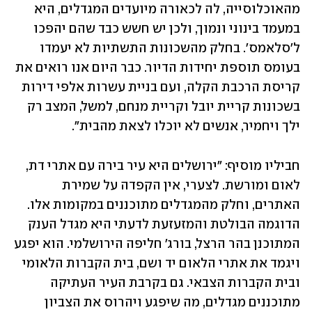
מהאוכלוסייה, לה לכאורה מיועדים המגדלים, היא 
במעמד בינוני ונמוך, ולכן יש חשש כבד שהם יהפכו 
ל'סלאמס'. בחלק מהשכונות התשתיות לא יעמדו 
בעומס תוספת יחידות הדיור. כבר היום אנו רואים את 
קריסת הרכבת הקלה, ועם בניית עשרות אלפי דירות 
בשכונות קריית יובל וקריית מנחם, למשל, המצב רק 
ילך ויחמיר, אנשים לא יוכלו לצאת מהבית".
חביליו מוסיף: "ירושלים היא עיר בירה עם אתרי דת, 
לאום ומורשת. לצערי, אין הקפדה על שמירת 
האתרים, וחלק מהמגדלים מתוכננים במקומות אלו. 
הדוגמה הבולטת והמזעזעת לדעתי היא מגדל הענק 
המתוכנן בהר הרצל, בורג' חליפה הירושלמי. הוא יפגע 
ויגמד את אתרי הלאום יד ושם, בית הקברות הלאומי 
ובית הקברות הצבאי. גם בקרבת העיר העתיקה 
מתוכננים מגדלים, מה שיפגע ויהרוס את הצביון 