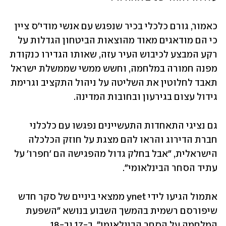
כאמור, גורם כלכלי בכיר שנפגש עם אנשי מודי'ס ציין 
כי הם מודאגים מאוד מהוצאות הביטחון הגדלות על 
רקע המבצע לכיבוש העיר עזה, שאותו הגדירו כנקודת 
מפנה חמורה במלחמה, וחשש ממשי שממשלת ישראל 
תאבד לחלוטין את השליטה על ניהול התקציב וגרימת 
גידול עצום בגירעון ובחובות המדינה.
גם נציגי התאחדות התעשיינים נפגשו עם כלכלני 
חברת הדירוג והראו להם מצגת על חוזק הכלכלה 
הישראלית, "אבל בחלק גדול מהפגישה הם 'חפרו' על 
עתיד הסחר הבינלאומי".
אתמול הגיעו לידי ynet ממצאי ביניים של סקר חדש 
שיפורסם רשמית בהמשך השבוע בנושא "השפעת 
המלחמה על הסחר הבינלאומי". ב-17 וב-18 