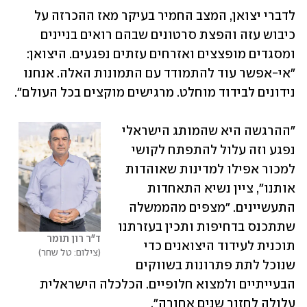
לדברי יצואן, המצב החמיר בעיקר מאז ההכרזה על 
כיבוש עזה והפצת סרטונים שבהם רואים בניינים 
ומסגדים מופצצים ואזרחים עזתים נפגעים. היצואן: 
"אי-אפשר עוד להתמודד עם התמונות האלה. אנחנו 
נידונים לבידוד מוחלט. מרגישים מוקצים בכל העולם".
"ההרגשה היא שהמותג הישראלי 
נפגע וזה עלול להתפתח לקושי 
למכור אפילו למדינות שאוהדות 
אותנו", ציין נשיא התאחדות 
התעשיינים. "מצפים מהממשלה 
שתתכנס בדחיפות ותכין בעזרתנו 
ד"ר רון תומר
תוכנית לעידוד היצואנים כדי 
צילום: טל שחר
שנוכל לתת פתרונות בשווקים 
הבעייתיים ולמצוא חלופיים. הכלכלה הישראלית 
עלולה לחזור שנים אחורה".