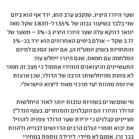
שער היורו היציג, שנקבע ערב החג, ירד אף הוא ביום 
שני בלבד בשיעור גבוה של 1.55% ל-3.8311 שקל. מאז 
ינואר דווקא עלה שער היורו היציג ב-3% – משער של 
3.77 שקל – אולם בימים האחרונים הוא ירד בכ-3% 
והתחזיות בשוק המט"ח הן, אם יושג הסכם לסיום 
המלחמה עם חמאס, שגם היורו ייחלש עוד. 
התעשיינים והיצואנים הזהירו אתמול כי מצב זה חמור 
לא פחות מהיחלשותו הרבה של הדולר, שכן ארצות 
אירופה מהוות יעד מרכזי מאוד ליצוא הישראלי.
מי שמבשרים בשורות טובות יותר לאור היחלשות 
הדולר והיורו הם הקבלנים והסוחרים. בענף הנדל"ן 
מציינים קבלנים כי ירידת שער הדולר צפויה להוזיל 
את יבוא חומרי הגלם הרבים הדרושים לבנייה ולהוות 
בכך זרז, אמנם לא מיידי, לירידה נוספת במחירי 