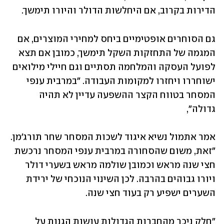
הדירות בקרוב, אם היחלשות הדולר והיורו תימשך.
גם הסוחרים אופטימיים ביחס למחירי המוצרים, אם 
המגמה של התחזקות השקל תימשך, כמובן אם תצא 
לפועל העסקה והמלחמה תסתיים וגם חיילי מילואים 
ישוחררו ויחזרו למקומות העבודה. "במרבית ענפי 
המסחר בטווח הקצר ההשפעה עדיין לא תהיה 
גדולה", 
אמר אתמול נשיא איגוד לשכות המסחר שחר תורג'מן. 
"זאת, משום שהסחורה במרבית ענפי המסחר נרכשת 
חצי שנה מראש וכמובן שולמה מראש בשערי דולר 
ויורו גבוהים בהרבה. לכן השינוי הנוכחי של ירידת 
השערים ישפיע רק בעוד חצי שנה.
"חלק ניכר מהחברות הגדולות עושות הגנות על 