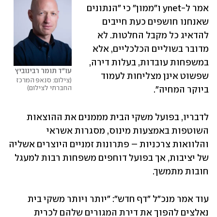
אמר ל-ynet ו"ממון" כי "הנתונים 
שאנחנו חושפים כעת חייבים 
להדאיג כל מקבל החלטות. לא 
מדובר בשוליים הכלכליים, אלא 
במשפחות עובדות, בעלות דירה, 
עו״ד תומר רבינוביץ
שפשוט אינן מצליחות לעמוד 
צילום: סנאפ המרכז 
החברתי לצילום
ביוקר המחיה".
לדבריו, בפועל משקי הבית מממנים את ההוצאות 
השוטפות באמצעות מינוס, מסגרות אשראי 
והלוואות צרכניות – פתרונות זמניים היוצרים אשליה 
של יציבות, אך בפועל דוחפים משפחות רבות למעגל 
חובות מתמשך.
עוד אמר מנכ"ל "דף חדש": "יותר ויותר משקי בית 
נאלצים להפוך את דירת המגורים שלהם לכרית 