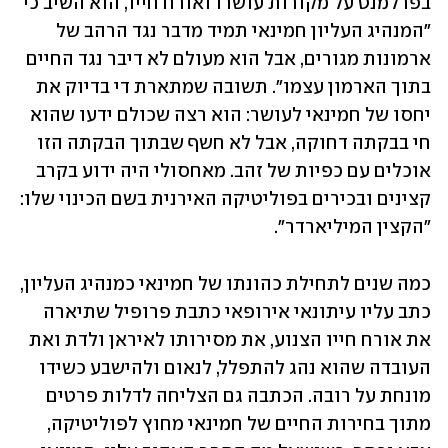
בפרלמנט על מקורות עושרו ואורח חייו, הוא השיב כי 
"המנהיג העליון חמינאי תמיד מדבר נגד הרהב של 
ארמונות מגורים, אבל הוא מעולם לא דיבר נגד החיים 
בתוך הארמון עצמו". תשובה שמתארת די בדיוק את 
יחסו של חמינאי לעושר: הוא רצה שכולם ידעו שהוא 
חי בבקתה דחוקה, אבל לא חשף שבתוך הבקתה הזו 
אוכלים עם כפיות של זהב. מאחסולי היה ידוע בקרב 
קצינים ובכירים בפוליטיקה האירנית בשם הכינוי שלו: 
"הקצין המיליארדר". 
כמה שנים לתחילת כהונתו של חמינאי כמנהיג העליון, 
כתב עליו עיתונאי אירופאי כתבת פרופיל שתיארה 
את אורח חייו הצנוע, את מסירותו לאיראן ולדת ואת 
העובדה שהוא נהג להתפלל, לנאום ולהישבע כשידו 
מונחת על רובה. הכתבה גם הצליחה לדלות פרטים 
מתוך בחירות החיים של חמינאי מחוץ לפוליטיקה, 