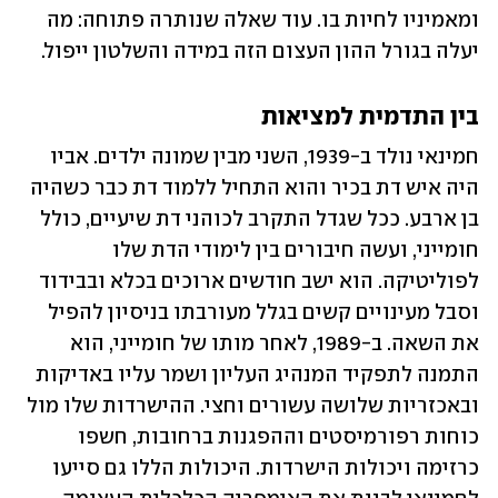
ומאמיניו לחיות בו. עוד שאלה שנותרה פתוחה: מה 
יעלה בגורל ההון העצום הזה במידה והשלטון ייפול. 
בין התדמית למציאות
חמינאי נולד ב-1939, השני מבין שמונה ילדים. אביו 
היה איש דת בכיר והוא התחיל ללמוד דת כבר כשהיה 
בן ארבע. ככל שגדל התקרב לכוהני דת שיעיים, כולל 
חומייני, ועשה חיבורים בין לימודי הדת שלו 
לפוליטיקה. הוא ישב חודשים ארוכים בכלא ובבידוד 
וסבל מעינויים קשים בגלל מעורבתו בניסיון להפיל 
את השאה. ב-1989, לאחר מותו של חומייני, הוא 
התמנה לתפקיד המנהיג העליון ושמר עליו באדיקות 
ובאכזריות שלושה עשורים וחצי. ההישרדות שלו מול 
כוחות רפורמיסטים וההפגנות ברחובות, חשפו 
כרזימה ויכולות הישרדות. היכולות הללו גם סייעו 