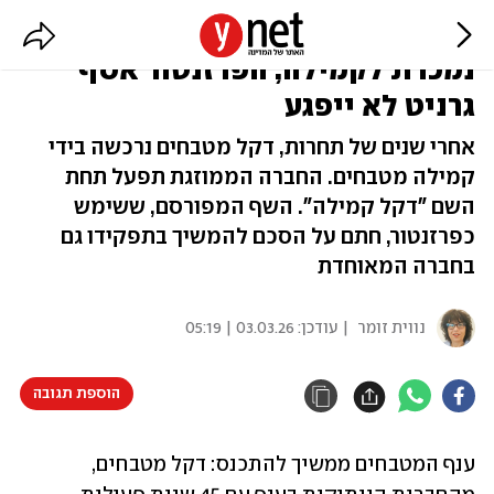
מיזוג ענק בענף המטבחים: דקל
נמכרת לקמילה, הפרזנטור אסף
גרניט לא ייפגע
אחרי שנים של תחרות, דקל מטבחים נרכשה בידי
קמילה מטבחים. החברה הממוזגת תפעל תחת
השם "דקל קמילה". השף המפורסם, ששימש
כפרזנטור, חתם על הסכם להמשיך בתפקידו גם
בחברה המאוחדת
נווית זומר
| עודכן:
03.03.26 | 05:19
הוספת תגובה
ענף המטבחים ממשיך להתכנס: דקל מטבחים, 