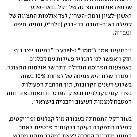
שלושה אולמות תצוגה של דקל בבאר-שבע, 
ראשון-לציון ורמת-השרון, לצד אולמות התצוגה של 
קמילה באור-יהודה, בני-ברק (הלח"י), נתניה, חיפה 
וטבריה.
יורם עינב אמר ל"ממון" ו-ynet כי "המיזוג ייצר גוף 
חזק ויאפשר לנו להגדיל פעילות עם קבלנים 
באמצעות הפריסה הגדולה יותר של אולמות התצוגה. 
המטרה שלנו היא צמיחה של לפחות 10% בשנה 
בשלוש השנים הקרובות, תוך הרחבת הפעילות 
בפרויקטים קבלניים ובשוק הפרטי והתאמת פתרונות 
המטבח למגמות העיצוב והבנייה בישראל".
בעוד דקל התמחתה בעבודה מול קבלנים ופרויקטים, 
קמילה התמקדה בעיקר בלקוחות פרטיים. לאחר 
המיזוג מתכננת החברה לצאת במהלך מיתוג מחדש, 