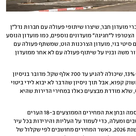
אם עד כה הכרנו את מבצעי הנדל"ן של חברי מועדון חבר, שיצרו שיתופי פעולה עם חברות נדל"ן 
מובילות במשק, הרי שבתקופה האחרונה הצטרפו ל"חגיגה" מועדונים נוספים, כמו מועדון הנוסע 
המתמיד, שמשתף פעולה עם חברת יובלים סיטי בוי, מועדון הצרכנות הוט, שמשתף פעולה עם 
חברת אבגד, ואתמול עדכנה חברת אביסרור משה ובניו על שיתוף פעולה עם לא אחר ממועדון 
במקרה האחרון זוהי הנחה בשיעור של כ-13%, שיכולה להגיע עד 700 אלף שקל. מדובר בניסיון 
של היזמים למשוך רוכשים בתקופה בה השוק קפוא, אבל תוך ניסיון שהדבר לא יבוא לידי ביטוי 
בירידת מחיר רשמית במדידות של הלמ"ס, שלא מודדת מבצעים כאלו במחירי הדירות שהיא 
"ממון" ו-ynet צלל לנתונים שהלמ"ס פרסמה ובחן את המחירים הממוצעים ב-18 הערים 
הגדולות בישראל, הכוללות 100 אלף תושבים ומעלה, כדי לעמוד על העליות והירידות בכל עיר 
ומחוז. הפעם מדובר ברבעון הראשון של שנת 2026, כאשר המחירים מחושבים לפי שקלול של 