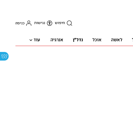
חיפוש
נגישות
כניסה
עוד
לאשה
אוכל
נדל"ן
אנרגיה