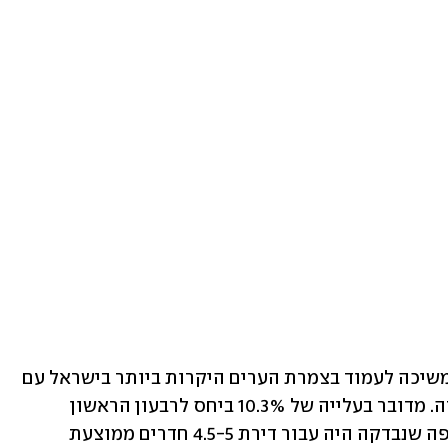
מהנתונים עולה שוב כי העיר תל-אביב המשיכה לעמוד בצמרת הערים היקרות ביותר בישראל עם 
סכום ממוצע של כ-4.56 מיליון שקל לדירה. מדובר בעלייה של 10.3% ביחס לרבעון הראשון 
ב-2025. המחיר הגבוה ביותר לנכס בתקופה שנבדקה היה עבור דירת 4.5-5 חדרים ממוצעת 