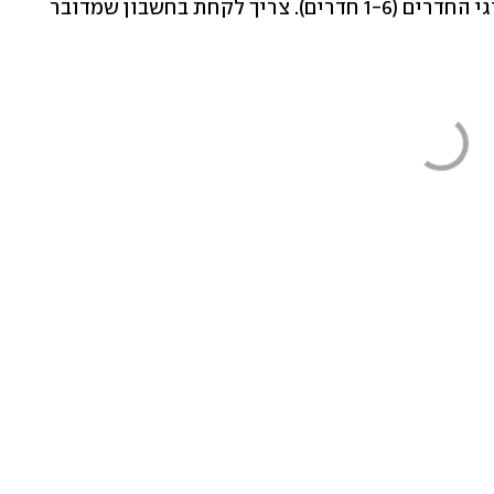
מחירי דירות חדשות ויד שנייה ושל כל סוגי החדרים (1-6 חדרים). צריך לקחת בחשבון שמדובר 