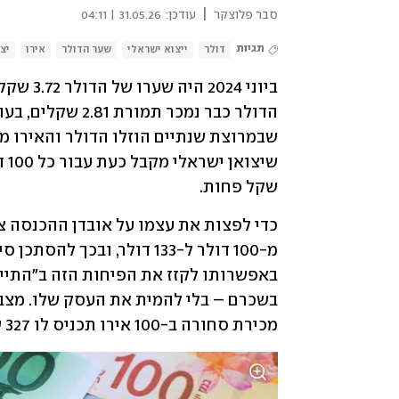
|
סבר פלוצקר
עודכן:
31.05.26 | 04:11
תגיות
דולר
ייצוא ישראלי
שער הדולר
אירו
יצ
שקל פחות. 
מכירת סחורה ב-100 אירו תכניס לו 327 שקל, לעומת יותר מ-‏‏400 שקל לפני שנתיים.‏