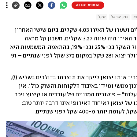
הוספת תגובה
וא
בנק ישראל
שקל
ביוני 2024 היה שערו של הדולר 3.72 שקלים ושערו של האירו 4.03 שקלים. ביום שישי האחרון 
הדולר ‏כבר נמכר תמורת 2.81 שקלים, בעוד האירו היה שווה 3.27 שקלים. חשבון קל מראה 
שבמרוצת שנתיים ‏הוזלו הדולר והאירו מול השקל בכ-25% ובכ-19%, בהתאמה. המשמעות היא 
שיצואן ישראלי מקבל כעת ‏עבור כל 100 דולר יצוא 281 שקל במקום 372 שקל לפני שנתיים – 91 
כדי לפצות את עצמו על ‏אובדן ההכנסה צריך אותו יצואן לייקר את תוצרתו בדולרים בשליש (!), 
מ-100 דולר ל-133 דולר, ובכך ‏להסתכן סיכון ממשי ומיידי באיבוד הלקוחות והשוק כולו. אין 
באפשרותו לקזז את הפיחות הזה ‏ב"התייעלות" – פיטורים המוניים של עובדים או קיצוץ ניכר 
בשכרם – בלי להמית את העסק שלו. מצבו של ‏יצואן לאיחוד האירופי אינו הרבה יותר טוב: 