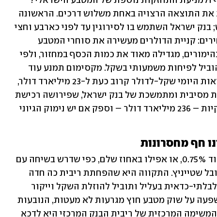
האם יש לבנק ישראל כלים לביטול הייסוף ולמניעת התחזקות נוספת של המטבע הישראלי? 
הנגיד פרופ' ‏אמיר ירון יכול לנסות להשיג את התוצאה הרצויה באחת משלוש דרכים. הראשונה 
היא קנייה ישירה של ‏דולרים. לא כלי חדש; בנק ישראל השתמש בו לסירוגין עד לפני כארבע וחצי 
שנים. השיטה פשוטה אך ‏לפשטות יש מחירים: קניית הדולרים מעשירה את סוחרי המטבע 
שהימרו עליה ומתמרצת אותם להתמיד ‏בהימורים, מגדילה מאוד את כמות הכסף במחזור, ולפי 
תקדימי העבר – נמוך הסיכוי שתצליח להוביל ‏לפיחות משמעותי בשקל. מקסימום תמנע עוד 
ייסוף. וגם זה כבר לא בטוח: מחזור העסקאות היומי שקל-‏לדולר קרוב כעת ל-23 מיליארד דולר, 
וכדי להשפיע משמעותית תידרש מעורבות מסיבית ומתמשכת של ‏בנק ישראל, שפירושה רכישת 
מיליארדי דולרים. רזרבות בנק ישראל ענקיות – 236 מיליארד דולר – וספק ‏אם יש נימוק הגיוני 
הדרך האחרת היא להוריד את הריבית בעוד 0.75%, או אפילו באחוז שלם, כפי שדרש בשיחה עם 
‏ynet‏ ‏יו"ר רפאל ושר האוצר לשעבר ד"ר יובל שטייניץ. התקווה היא שהפחתת ריבית כה חדה 
תהפוך את ‏ההשקעה הפיננסית בשקלים לבלתי-כדאית בעליל ותוביל להוזלת השקל וייקור 
הדולר והאירו. לשימוש ‏בריבית לצורך השפעה על שוק מטבע חוץ מגרעות לא מעטות, הנובעות 
מהיותה כלי התערבות עקיף ‏בלבד, שהרי המשימה המרכזית של ריבית הבנק המרכזי היא לדכא 