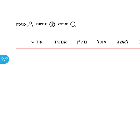
חיפוש
נגישות
כניסה
עוד
לאשה
אוכל
נדל"ן
אנרגיה