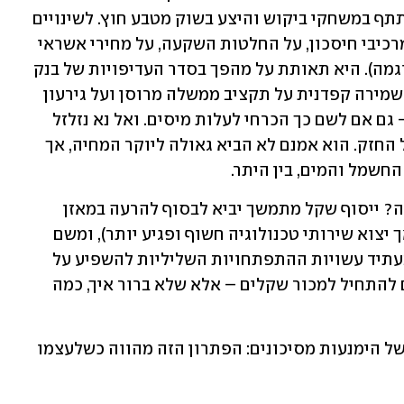
לחצי אינפלציה ולהאיץ צמיחה, לא ‏להשתתף במשחקי ביקוש והיצע בשוק מטבע חוץ. לשינויים 
בה יש השלכות רוחב על כלל המשק, על ‏מרכיבי חיסכון, על החלטות השקעה, על מחירי אשראי 
ועל ענפים ושווקים רבים (שוק הדיור, לדוגמה). היא ‏תאותת על מהפך בסדר העדיפויות של בנק 
ישראל. תנאי בל-יעבור להצלחת המהלך: שמירה קפדנית על ‏תקציב ממשלה מרוסן ועל גירעון 
תקציבי שאינו עולה על 4%-4.5% תוצר – גם אם לשם כך הכרחי לעלות ‏מיסים. ואל נא נזלזל 
ביתרונות האנטי-אינפלציוניים של השקל החזק. הוא אמנם לא הביא גאולה ליוקר ‏המחיה, אך 
חשמל והמים, בין היתר.‏
ומה יקרה אם בנק ישראל לא יעשה מאומה? ייסוף שקל מתמשך יביא לבסוף להרעה במאזן 
התשלומים ‏‏(היצוא הביטחוני מוגן יותר, אך יצוא שירותי טכנולוגיה חשוף ופגיע יותר), ומשם 
להאטה בצמיחה ‏ולהתרחבות האבטלה. בעתיד עשויות ההתפתחויות השליליות להשפיע על 
הסוחרים הגדולים במטבעות ‏ולגרום להם להתחיל למכור שקלים – אלא שלא ברור איך, כמה 
בכל מקרה, "שב ואל תעשה" אינה ברירה של הימנעות מסיכונים: הפתרון הזה מהווה כשלעצמו 