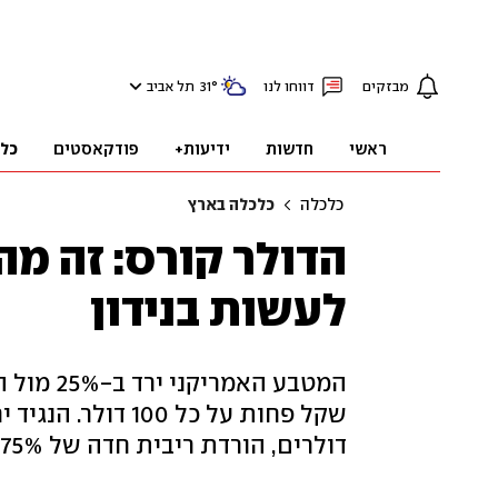
מבזקים
דווחו לנו
°
31
תל אביב
ראשי
חדשות
ידיעות+
פודקאסטים
כל
כלכלה
כלכלה בארץ
הדולר קורס: זה מה
לעשות בנידון
שקל פחות על כל 00
דולרים, הורדת ריבית חדה של 0.75%-1%, או אי-מעש ‏‏– שגם הוא סיכון | פרשנות‏