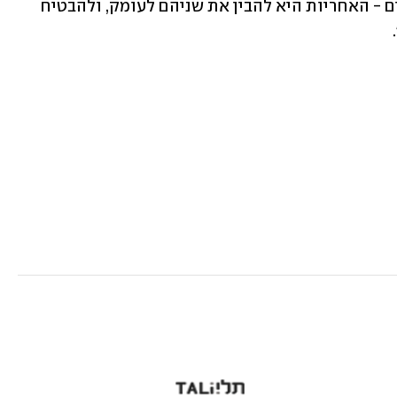
לבדיקה רצינית. כשמשפט ורפואה נפגשים - האחריות היא להבין את שניהם לעומק, ולהבטיח 
 