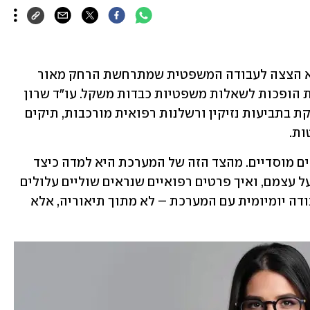
זו אינה כתבה שגרתית על עורכת דין, אלא הצצה לעבודה המשפטית שמתרחשת הרחק מאור 
הזרקורים - במקום שבו החלטות רפואיות הופכות לשאלות משפטיות כבדות משקל. עו״ד שרון 
כהן, בעלת ניסיון של למעלה מעשור, עוסקת בתביעות נזיקין ורשלנות רפואית מורכבות, תיקים 
ות.
במשך שנים ייצגה כהן חברות ביטוח וגופים מוסדיים. מהצד הזה של המערכת היא למדה כיצד 
מתקבלות החלטות, אילו כשלים חוזרים על עצמם, ואיך פרטים רפואיים שנראים שוליים עלולים 
להיות מכריעים. זהו ידע שנרכש מתוך עבודה יומיומית עם המערכת – לא מתוך תיאוריה, אלא 