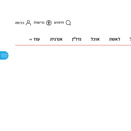
חיפוש
נגישות
כניסה
עוד
לאשה
אוכל
נדל"ן
אנרגיה