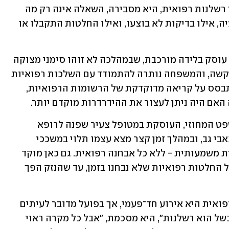
התיקים כבר מהשלבים הראשונים. בתיקי רשלנות רפואית, היא מסבירה, השאלה אינה רק מה 
קרה - אלא מתי היה צריך לזהות את הבעיה, אילו בדיקות לא בוצעו, ואילו החלטות התקבלו או 
אחד התיקים המשמעותיים שמנהלת כהן עוסק בלידה מורכבת, שבמהלכה לא זוהו סימני מצוקה 
עוברית בזמן אמת. הילוד נולד עם פגיעה קשה, והמשפחה נותרה להתמודד עם השלכות רפואיות 
ושיקומיות ארוכות טווח. ניתוח התיק מתבסס על קריאה מדוקדקת של הרשומות הרפואיות, 
אם היה ניתן לעצור את ההידרדרות מוקדם יותר.
בתיק נוסף מנהלת כהן תביעה בבית המשפט המחוזי, העוסקת במטופל צעיר שפנה לרופא 
המשפחה בקופת החולים עם תלונה על כאבי גב, ובמהלך זמן קצר מצא עצמו תלוי במשככי 
כאבים חזקים, עם פגיעה תפקודית ונפשית משמעותית - ללא כל אבחנה רפואית. גם כאן מוקד 
הדיון אינו בטעות נקודתית, אלא ברצף של החלטות רפואיות שלא נבחנו בזמן, עד שהנזק הפך 
לדבריה, הציבור נוטה לחשוב שרשלנות רפואית היא אירוע חד־פעמי, אך בפועל מדובר לעיתים 
בשרשרת של החמצות. "לא כל טיפול שנכשל הוא רשלנות", היא מסכמת, "אבל כל מקרה ראוי 