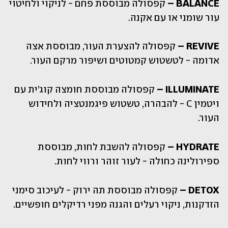
BALANCE –
 קפסולה מבוססת פחם - לניקוי ולחיטוי 
עור שומני או עם אקנה.
REVIVE –
 קפסולה להצערת העור, מבוססת אצה 
אדומה - לטשטוש קמטוטים ושיפור מרקם העור.
ILLUMINATE –
 קפסולה מבוססת חומצה קוג’ית עם 
ויטמין C - להבהרה, טשטוש פיגמנטציה ולחידוש 
העור.
HYDRATE –
 קפסולה להשבת לחות, מבוססת 
ספירולינה כחולה - לעור זוהר ורווי לחות.
DETOX –
 קפסולה מבוססת תה ירוק - לעיכוב סימני 
הזדקנות, ניקוי רעלים והגנה מפני רדיקלים חופשיים.