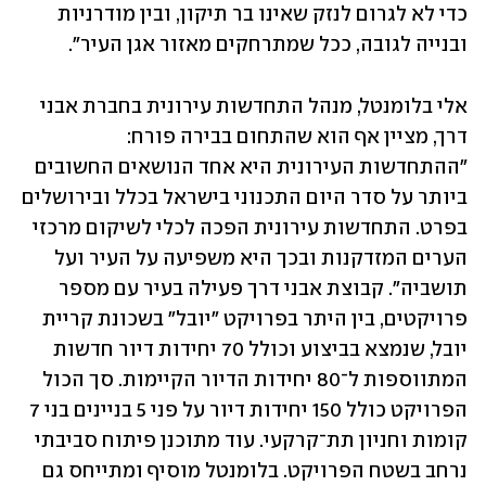
כדי לא לגרום לנזק שאינו בר תיקון, ובין מודרניות 
ובנייה לגובה, ככל שמתרחקים מאזור אגן העיר". 
אלי בלומנטל, מנהל התחדשות עירונית בחברת אבני 
דרך, מציין אף הוא שהתחום בבירה פורח: 
"ההתחדשות העירונית היא אחד הנושאים החשובים 
ביותר על סדר היום התכנוני בישראל בכלל ובירושלים 
בפרט. התחדשות עירונית הפכה לכלי לשיקום מרכזי 
הערים המזדקנות ובכך היא משפיעה על העיר ועל 
תושביה". קבוצת אבני דרך פעילה בעיר עם מספר 
פרויקטים, בין היתר בפרויקט "יובל" בשכונת קריית 
יובל, שנמצא בביצוע וכולל 70 יחידות דיור חדשות 
המתווספות ל־80 יחידות הדיור הקיימות. סך הכול 
הפרויקט כולל 150 יחידות דיור על פני 5 בניינים בני 7 
קומות וחניון תת־קרקעי. עוד מתוכנן פיתוח סביבתי 
נרחב בשטח הפרויקט. בלומנטל מוסיף ומתייחס גם 