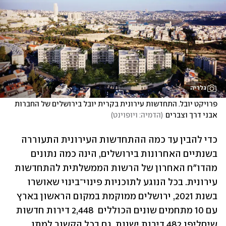
גלריה
פרויקט יובל. התחדשות עירונית בקרית יובל בירושלים של החברות 
אבני דרך וצברים
(
הדמיה: ויופוינט
)
כדי להבין עד כמה ההתחדשות העירונית התעוררה 
בשנתיים האחרונות בירושלים, הינה כמה נתונים 
מהדו"ח האחרון של הרשות הממשלתית להתחדשות 
עירונית. בכל הנוגע לתוכניות פינוי־בינוי שאושרו 
בשנת 2021, ירושלים ממוקמת במקום הראשון בארץ 
עם 10 מתחמים שונים הכוללים  2,448 דירות חדשות 
שיחליפו 482 דירות ישנות. גם בכל הקשור למתן 