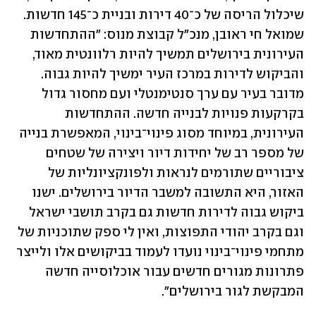
שיכלול הריסה של כ־40 דירות ובניית כ־145 חדשות. 
שמואל חי ראובן, מנכ"ל קבוצת מנוס: "ההתחדשות 
העירונית בירושלים תמשיך להיות רלוונטית מאוד, 
והביקוש לדירות במרכז העיר ימשיך להיות גבוה. 
מדובר בעיר עם ערך סנטימנטלי ועם מחסור גדול 
בקרקעות פנויות לבנייה חדשה. ההתחדשות 
העירונית, במיוחד מסוג פינוי־בינוי, המאפשרת בנייה 
של מספר רב של יחידות דיור ויצירה של שטחים 
ציבוריים שתורמים לנראות ולפונקציונליות של 
האזור, היא התשובה למשבר הדיור בירושלים. ישנו 
ביקוש גבוה לדירות חדשות גם בקרב תושבי ישראל 
וגם בקרב יהודי התפוצות, ואין לי ספק שתוכניות של 
מתחמי פינוי־בינוי נועדו לעמוד בביקושים אלו ולייצר 
פתרונות מגורים חדשים עבור אוכלוסייה חדשה 
המבקשת לגור בירושלים".