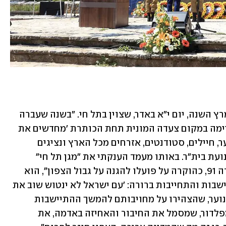
ברנד מתמקד באירוע, שהתרחש בחודש מרץ השנה, יום י"א באדר, שצוין בתל חי. "בשנה שעברה 
המקום היה שטח צבאי סגור. השנה התקיימה במקום צעדה המונית תחת הכותרת 'מחדשים את 
הברית – מחויבים לצפון'. כ־2,000 בני נוער, חיילים, סטודנטים, אזרחים מכל הארץ ונציגים 
מהתפוצות לקחו חלק באירוע, ביוזמת תנועת בית"ר. באותו מעמד הענקתי את "מגן תל חי" 
לתא"ל שי קלפר, מפקדה לשעבר של אוגדה 91, כהוקרה על פועלו להגנה על גבול הצפון", הוא 
מספר. "הצעדה עמדה בסימן חיזוק ההתיישבות והתחייבות ברורה: 'עם ישראל לא ינטוש שוב את 
הגליל'. נחתמה 'מגילת הברית' על ידי בני נוער, שהצהירו על מחויבותם להמשך ההתיישבות 
בגליל, בהשראת לוחמי תל חי ויוסף טרומפלדור, שמסמל את החיבור והאחיזה באדמה, את 