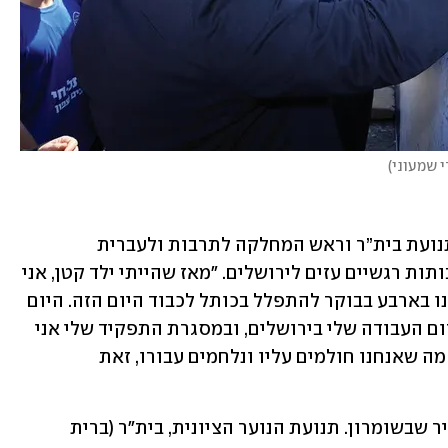
י שמעוני
)
יגאל ברנד, מנכ”ל ההנהגה העולמית של תנועת בית”ר וראש המחלקה לתרבות ולעברית 
בהסתדרות הציונית העולמית, קשור בעבותות רגשיים עזים לירושלים. "מאז שהייתי ילד קטן, אני 
זוכר את יום ירושלים. אבי היה לוקח אותנו בארבע בבוקר להתפלל בכותל לכבוד היום הזה. היום 
אני ממשיך את המסורת הזו עם ילדיי. מקום העבודה שלי בירושלים, ובמסגרת התפקיד שלי אני 
מוציא הרבה סיורים לירושלים. בסוף, כל מה שאנחנו חולמים עליו ונלחמים עבורו, זאת 
הוא נשוי, אב לחמישה, מתגורר בחוות יאיר שבשומרון. תנועת הנוער הציונית, בית"ר (ברית 