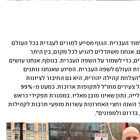
"בהסתדרות הציונית אנחנו אמונים על לימוד העברית. הגוף מסייע למורים לעברית בכל העולם 
באמצעות האתר ובעזרת מנחים מקצועיים. אנחנו משתדלים להגיע לכל מקום, בין היתר 
למקומות נידחים, שיש בהם פחות ישראלים, כדי לשמור על השפה העברית. בנוסף, אנחנו עושים 
פרויקטים שונים, שמטרתם לחבר את יהדות העולם לשפה העברית. הסיוע שאנחנו נותנים 
מהותי. לשימוש בשפה העברית יש קשר להצלחת קהילה יהודית, היא גם החיבור לציונות 
ולמדינת ישראל. אנחנו גם מביאים לישראל צעירים מחו"ל לתקופות ארוכות. כמעט מ-99% 
הצעירים שמגיעים לכאן עושים בהמשך עלייה, נתון שאינו מובן מאליו. במסגרת תפקידי כראש 
המחלקה לתרבות ולעברית, עשינו במהלך השנה וחצי האחרונות עשרות מופעי תרבות לקהילות 
 בדרום ולמפונים".