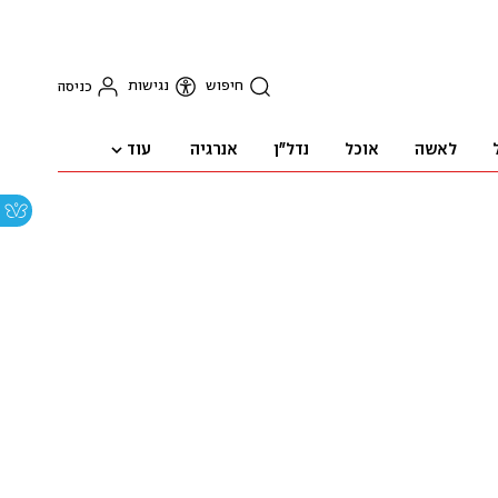
חיפוש
נגישות
כניסה
עוד
לאשה
אוכל
נדל"ן
אנרגיה