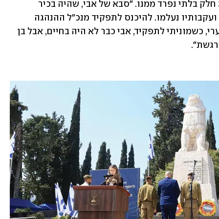
הנוער העברי ע"ש יוסף טרומפלדור), היא חלק בלתי נפרד ממנו. "סבא של אבי, שהיה בכיר 
בתנועה עוד בפולין, נחטף על ידי הרוסים ועקבותיו נעלמו. להיכנס לתפקיד מנכ"ל ההנהגה 
העולמית של התנועה זו סגירת מעגל. לצערי, כשמוניתי לתפקיד, אבי כבר לא היה בחיים, אבל בן 
רגשת".