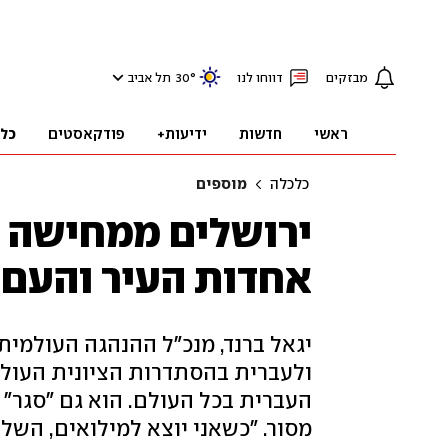
מבזקים
דווחו לנו
°
30
תל אביב
ראשי
חדשות
ידיעות+
פודקאסטים
כל
כלכלה
מוספים
ירושלים ממחישה 
אחדות העיר והעם
יגאל ברנד, מנכ"ל ההנהגה העולמי
ולעברית בהסתדרות הציונית העולמ
מסור. "כשאני יוצא למילואים, השל