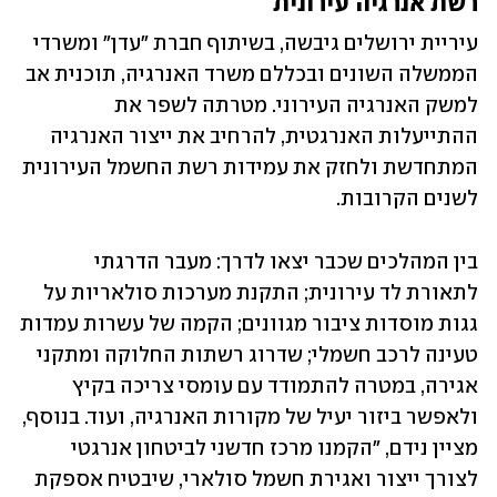
רשת אנרגיה עירונית  
עיריית ירושלים גיבשה, בשיתוף חברת "עדן" ומשרדי 
הממשלה השונים ובכללם משרד האנרגיה, תוכנית אב 
למשק האנרגיה העירוני. מטרתה לשפר את 
ההתייעלות האנרגטית, להרחיב את ייצור האנרגיה 
המתחדשת ולחזק את עמידות רשת החשמל העירונית 
לשנים הקרובות. 
בין המהלכים שכבר יצאו לדרך: מעבר הדרגתי 
לתאורת לד עירונית; התקנת מערכות סולאריות על 
גגות מוסדות ציבור מגוונים; הקמה של עשרות עמדות 
טעינה לרכב חשמלי; שדרוג רשתות החלוקה ומתקני 
אגירה, במטרה להתמודד עם עומסי צריכה בקיץ 
ולאפשר ביזור יעיל של מקורות האנרגיה, ועוד. בנוסף, 
מציין נידם, "הקמנו מרכז חדשני לביטחון אנרגטי 
לצורך ייצור ואגירת חשמל סולארי, שיבטיח אספקת 