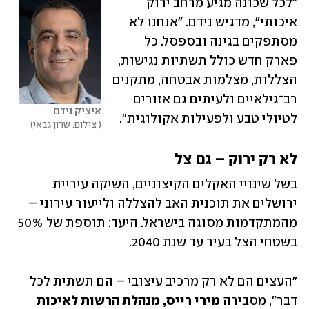
"לכל שכונה מגיע מרחב ירוק 
איכותי", מדגיש נידם. "אנחנו לא 
מסתפקים בגינה ובספסל. כל 
פארק חדש כולל תשתיות נגישות, 
הצללות, מצלמות אבטחה, מתקנים 
רב־גילאיים ולעיתים גם אזורים 
איציק נידם
לטיולי טבע ולפעילות אקולוגית". 
 צילום: שרון גבאי
לא רק ירוק – גם צל 
בשל שינויי האקלים הקיצוניים, השיקה עיריית 
ירושלים את תוכנית האב להצללה ולייעור עירוני – 
מהמתקדמות מסוגה בישראל. היעד: תוספת של 50% 
בשטחי הצל בעיר עד שנת 2040. 
"העצים הם לא רק מרכיב עיצובי – הם תשתית לכל 
דבר", מסבירה 
מירי רייס, מנהלת הרשות לאיכות 