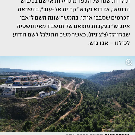
תולדות שמו של הכפר מתחילות אי שם בכיבוש 
הרומאי, אז הוא נקרא "קריית אל-ענב", בהשראת 
הכרמים שסבבו אותו. בהמשך שונה השם ל"אבו 
אינגוש" בעקבות מוצאם של תושביו מאינגושטיה 
שבקווקז (צ'צ'ניה), כאשר משם התגלגל לשם הידוע 
לכולנו – אבו גוש.