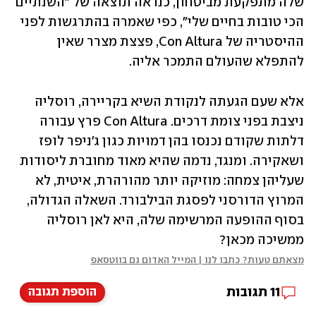
שלה מתפקעת מביטחון, כנראה תוצאה של "השנתיים 
הכי טובות בחיים שלי", כפי שאמרה בהתרגשות לפני 
ההיסטריה של Con Altura, פצצת מצרר שאין 
להתפלא שהעולם התמכר אליה. 
אלא שעם הגעתה לנקודת השיא בקריירה, רוסליה 
ניצבת בפני צומת דרכים. Con Altura פרץ עבורה 
דלתות שקודם נכנסו בהן דמויות כגון ג'ניפר לופז 
ושאקירה. ומנגד, נדמה שהיא מאוד מחוברת ליסודות 
שעליהן צמחה: מוזיקה יותר מהורהרת, איטית, לא 
המרוץ הדורסני לפסגת הבילבורד. השאלה הגדולה, 
בסוף ההופעה המרשימה שלה, היא לאן רוסליה 
ממשיכה מכאן?
מצאתם טעות? כתבו לנו | המייל האדום גם בווטסאפ
11
תגובות
הוספת תגובה