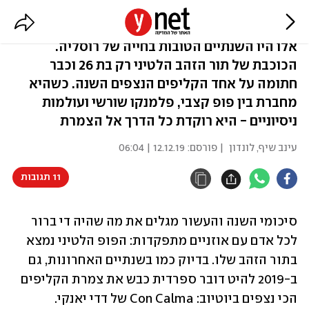
זו הכוכבת הלטינית הגדולה בעולם
אלו היו השנתיים הטובות בחייה של רוסליה.
הכוכבת של תור הזהב הלטיני רק בת 26 וכבר
חתומה על אחד הקליפים הנצפים השנה. כשהיא
מחברת בין פופ קצבי, פלמנקו שורשי ועולמות
ניסיוניים - היא רוקדת כל הדרך אל הצמרת
עינב שיף, לונדון
| פורסם:
12.12.19 | 06:04
11 תגובות
סיכומי השנה והעשור מגלים את מה שהיה די ברור 
לכל אדם עם אוזניים מתפקדות: הפופ הלטיני נמצא 
בתור הזהב שלו. בדיוק כמו בשנתיים האחרונות, גם 
ב-2019 להיט דובר ספרדית כבש את צמרת הקליפים 
הכי נצפים ביוטיוב: Con Calma של דדי יאנקי.