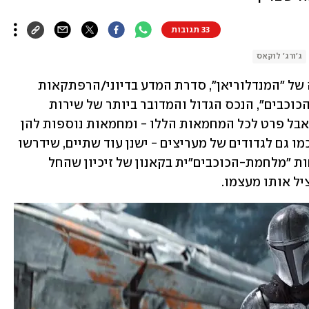
33 תגובות
ג'ורג' לוקאס
בסוף השבוע מגיעה למסך העונה השנייה של "המנדלוריאן", סדרת המדע בדיוני/הרפתקאות 
הנפלאה שמתרחשת ביקום של "מלחמת הכוכבים", הנכס הגדול והמדובר ביותר של שירות 
הסטרימינג דיסני פלוס, היהלום שבכתר. אבל פרט לכל המחמאות הללו - ומחמאות נוספות להן 
זכתה הסדרה מאז עלתה בנובמבר 2019, כמו גם לגדודים של מעריצים - ישנן עוד שתיים, שידרשו 
הסבר: "המנדלוריאן" היא היצירה הכי פחות "מלחמת-הכוכבים"ית בקאנון של זיכיון שהחל 