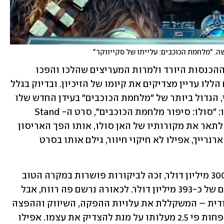
. "מלחמת הכוכבים: עלייתו של סקייווקר"
ובכל זאת, למרות האכזבה החלקית מרף ההכנסות היורד ולמרות המעריצים שהלכו והפכו 
לקולניים יותר בנוגע לאכזבתם, הסכומים הללו עדיין מצדיקים את קיומו של הזיכיון. ובדיוק בגלל 
זה הגיע הזמן שנדבר על הכישלון האמיתי, הגדול ביותר של "מלחמת הכוכבים" בעידן החדש שלו 
– ובעצם הגדול ביותר בכל 43 שנות קיומו: "סולו: סיפור מלחמת הכוכבים", סרט ה-Stand 
Alone השני בזיכיון שיצא ב-2018 וביקש לתאר את מקורותיו של האן סולו, אותו הפך האריסון 
פורד לאייקון בטרילוגיה המקורית (אלדן ארנרייך, אפילו לא חיקוי חיוור, גילם אותו בסרט 
"סולו", שעל פי הדיווחים עלה צפונה מ-300 מיליון דולר, זכה לביקורות פושרות במקרה הטוב 
והרוויח בקופות הקולנוע העולמיות סכום של כ-393 מיליון דולר. לכאורה נרשם פה רווח, אבל 
רק לכאורה מאחר ועל פי השיטה ההוליוודית – המשקללת את עלויות ההפקה, השיווק וההפצה 
– בלוקבאסטר מסוג כזה צריך להרוויח לפחות פי 2.5 מעלותו על מנת להצדיק את עצמו. אפילו 