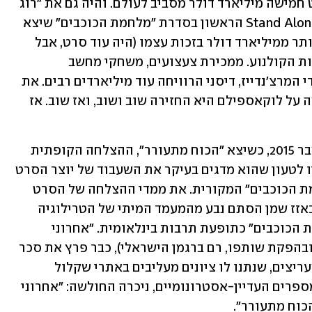
ו"עלייתו של סקייווקר" – גרפו יחד כמעט חמישה מיליארד דולר מסביב לעולם. והיה גם את "רוג 
אחת: סיפור מלחמת הכוכבים", סרט ה-Stand Alone הראשון בסדרת "מלחמת הכוכבים" שיצא 
בשלהי 2016 והוסיף לסכום העצום הזה יותר ממיליארד דולר בזכות עצמו (היה עוד סרט, אבל 
נגיע אליו). והמספרים הללו הם רק מקופות הקולנוע. ממכירת צעצועים, משחקי מחשב 
וקונסולה, מוצרים נלווים ושאר אלפי רבדי המרצ'נדייז, דיסני הרוויחה עוד מיליארדים רבים. את 
ארבעת ומשהו מיליארד הדולרים ששילמה על לוקאספילם היא החזירה שוב ושוב, ואז שוב. אז 
ובכן, מה שיש להציל זה את העתיד. בדצמבר 2015, כשיצא "הכוח מתעורר", ההצלחה הקופתית 
העצומה לה זכה הסרט לא מנעה ממבקריו לטעון שהוא מדגים בעיקר את השעבוד של יוצר הסרט 
ג'יי ג'יי אברהמס לטרילוגיית סרטי "מלחמת הכוכבים" המקורית. את ממדי ההצלחה של הסרט 
ניתן לייחס לבאזז העצום שאפף אותו – באזז שמן הסתם נבע מהמעמד המיתי של הטרילוגיה 
המקורית, ומהסטטוס הנלווה של "מלחמת הכוכבים" כתופעת תרבות בינלאומית. "אחרוני 
הג'דיי" מ-2017, בבימויו של ריאן ג'ונסון (ובהפקת שותפו, רם ברגמן הישראלי), כבר פרץ את סכר 
הביקורת ויצר מרמור עז בקרב רבים מהמעריצים, שנתנו לו ציונים מעליבים באתרי שקלול 
הביקורות. גם ברמת הקופות, ולמרות המספרים העדיין-אסטרונומיים, ניכרה החולשה: "אחרוני 