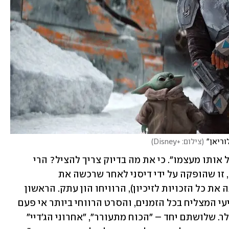
וריאן"
(
צילום: +Disney
)
תחילה, בואו נידרש לעניין הזה של "להציל אותו מעצמו". כי את מה בדיוק צריך להציל? הרי 
שלושת סרטי הטרילוגיה החדשה בסדרה, זו שהופקה על ידי דיסני לאחר שרכשה את 
לוקאספילם מג'ורג' לוקאס ב-2012 (ואיתה את כל הזכויות לזיכיון), הרוויחו הון עתק. הראשון 
מתוכם, "הכוח מתעורר", הוא הסרט הרביעי המצליח בכל הזמנים, והסרט הרווחי ביותר אי פעם 
בארצות הברית עם יותר מ-936 מיליון דולר. שלושתם יחד – "הכוח מתעורר", "אחרוני הג'דיי" 