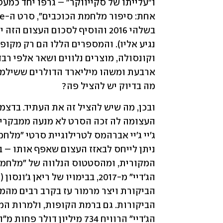
מה בדיוק יש להציל פה?    
הג'דיי" הרוויח 734 מיליון דולר פחות מ"הכוח מתעורר". 