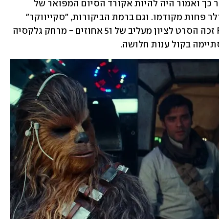
"עלייתו של סקייווקר", שיצא שנתיים אחר כך ואמור היה להיות אקורד הסיום המפואר של 
הטרילוגיה החדשה, הרוויח 260 מיליון דולר פחות מקודמו. וגם ברמת הביקורות, "סקייווקר" 
הותיר טעם מר. באתר Rotten Tomatoes זכה הסרט לציון מעליב של 51 אחוזים - מרחק גלקסיה 
תיימה בקול ענות חלושה.