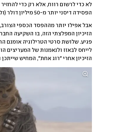
הפסידה דיסני יותר מ-50 מיליון דולר (ולפי חלק מהמקורות, יותר מ-80 מיליון). 
הזיכיון אחרי "רוג אחת", המחיש שייתכן 