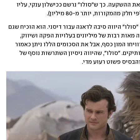
לא כדי לרשום רווח, אלא רק כדי להחזיר את ההשקעה. כך ש"סולו" נרשם ככישלון ענקי, עליו 
אבל אפילו יותר מההפסד הכספי הצורב, "סולו" היווה סיבה לדאגה עבור דיסני. הוא הוכיח שגם 
הזיכיון המפלצתי הזה, בו השקיעה החברה מאות רבות של מיליונים בעלויות הפקה ושיווק, 
פגיע. שלושת סרטי הטרילוגיה אומנם הרוויחו המון כסף, אבל את הסכומים הללו ניתן כאמור 
לייחס לבאזז ולנאמנות של המעריצים הוותיקים. "סולו", שהיווה ניסיון השתרשות נוסף של 
והבסיס פשוט רעוע מדי.