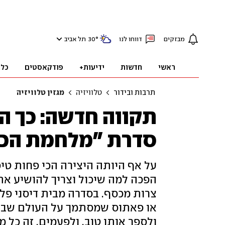
מבזקים
דווחו לנו
°
30
תל אביב
ראשי
חדשות
ידיעות+
פודקאסטים
כלכ
תרבות ובידור
טלוויזיה
מגזין טלוויזיה
תקווה חדשה: כך ה
סדרת "מלחמת הכו
על אף היותה היצירה הכי פחות טיפ
הפכה למה שיכול וצריך להושיע את 
צרות מכסף. בסדרה מבית דיסני פלו
או פאתוס שמסתמך על העולם שברא ג
ולספר אותו טוב. ולפעמים, זה כל מ