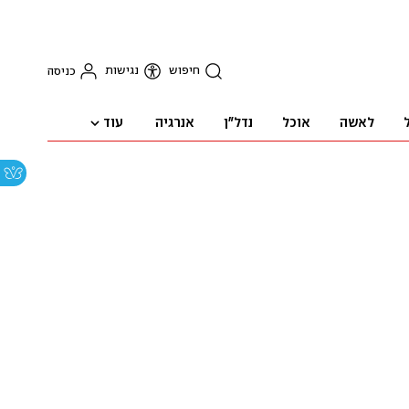
חיפוש
נגישות
כניסה
עוד
לאשה
אוכל
נדל"ן
אנרגיה