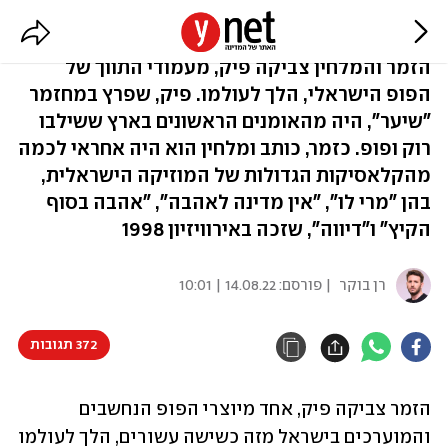
צביקה פיק הלך לעולמו בגיל 72
הזמר והמלחין צביקה פיק, מעמודי התווך של
הפופ הישראלי, הלך לעולמו. פיק, שפרץ במחזמר
"שיער", היה מהאומנים הראשונים בארץ ששילבו
רוק ופופ. כזמר, כותב ומלחין הוא היה אחראי לכמה
מהקלאסיקות הגדולות של המוזיקה הישראלית,
בהן "מרי לו", "אין מדינה לאהבה", "אהבה בסוף
הקיץ" ו"דיווה", שזכה באירוויזיון 1998
רן בוקר
| פורסם:
14.08.22 | 10:01
372 תגובות
הזמר צביקה פיק, אחד מיוצרי הפופ הנחשבים 
והמוערכים בישראל מזה כשישה עשורים, הלך לעולמו 