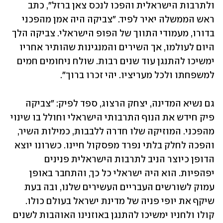
ולתרבות הישראלית והפכו לנכס צאן ברזל", כתב 
ראש הממשלה יאיר לפיד. "צביקה היה אמן מהפכני 
בדורו, מעמודי התווך של הפופ הישראלי. צביקה הלך 
היום לעולמו, אך השירים והמנגינות שהותיר אחריו 
ימשיכו להתנגן עוד שנים רבות. שולח ניחומים חמים 
למשפחתו ולכל מעריציו. יהי זכרו ברוך".
גם נשיא המדינה, יצחק הרצוג, ספד לפיק: "צביקה 
פיק חידש את הנוף התרבותי הישראלי וחולל בו שינוי 
מהפכני. המוזיקה שלו חדרה ללבבות, כמילות השיר, 
והפכה לחלק בלתי נפרד מפסקול חיינו. כשרונו יוצא 
הדופן כיוצר הניב לתרבות הישראלית פנינים 
יפהפיות. הוא היה ישראלי כל כך, והתחבר באופן 
עמוק לשורשים העבריים העשירים שלנו, ובה בעת 
שיקף את יופי פניה של מדינת ישראל בעולם כולו. 
קולו ולחניו ימשיכו להתנגן באוזנינו האוהבות לשנים 