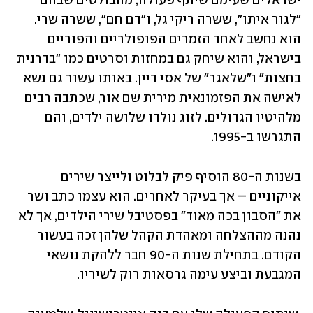
ישראלים שעימם שיתף פעולה, מהבולטים שבהם 
"לגור איתו", ששרה ריקי גל, ו"דם חם", ששרה שרי. 
הוא נחשב לאחד הזמרים הפופולריים והפוריים 
בישראל, והוא שיחק גם במחזות וסרטים כמו "בדרנית 
בחצות" ו"שלאגר" של אסי דיין. באותו עשור גם נשא 
לאישה את הפזמונאית מירית שם אור, שכתבה רבים 
מלהיטיו הגדולים. לזוג נולדו שלושה ילדים, והם 
התגרשו ב-1995. 
בשנות ה-80 הוסיף פיק לבלוט ולייצר שירים 
אייקוניים – אך בעיקר לאחרים. הוא עצמו כתב ושר 
את "הסבון בכה מאוד" בפסטיבל שירי הילדים, אך לא 
נהנה מההצלחה ומאהדת הקהל שלהן זכה בעשור 
הקודם. בתחילת שנות ה-90 חבר ללהקת נושאי 
המגבעת וביצע עימה גרסאות רוק לשיריו. 