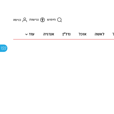
חיפוש
נגישות
כניסה
עוד
לאשה
אוכל
נדל"ן
אנרגיה