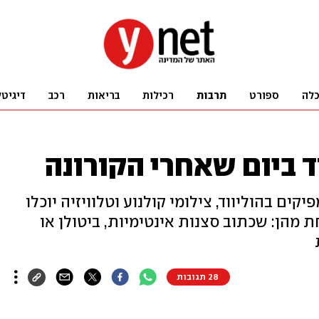
לה
ספורט
תרבות
רכילות
בריאות
רכב
דיגיטל
שנשלח למפיקים בהוליווד, צילומי קולנוע וטלוויזיה יוכלו
הן: שכתוב סצנות אינטימיות, ביטולן או
28 תגובות