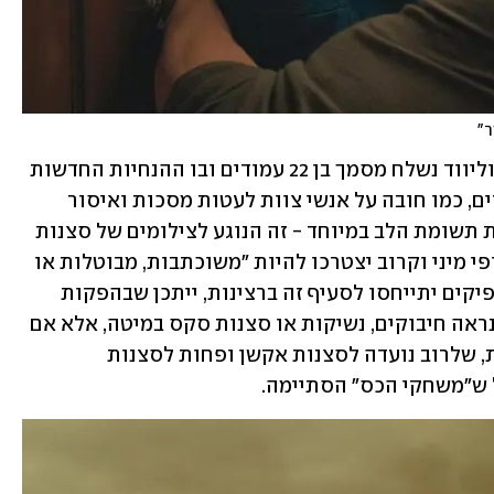
לפי דיווחים באתרים בחו"ל, למפיקים בהוליווד נשלח מסמך בן 22 עמודים ובו ההנחיות החדשות 
ליציאה לצילומים. מלבד הסעיפים הברורים, כמו חובה על אנשי צוות לעטות מסכות ואיסור 
צילומים מול קהל חי, סעיף אחד תופס את תשומת הלב במיוחד - זה הנוגע לצילומים של סצנות 
אינטימיות. לפי המסמך, סצנות בעלות אופי מיני וקרוב יצטרכו להיות "משוכתבות, מבוטלות או 
מופקות בעזרת טכנולוגיית CGI". אם המפיקים יתייחסו לסעיף זה ברצינות, ייתכן שבהפקות 
הטלוויזיה והקולנוע הקרובות כמעט לא נראה חיבוקים, נשיקות או סצנות סקס במיטה, אלא אם 
כן הן נעשות באמצעות הדמייה ממוחשבת, שלרוב נועדה לסצנות אקשן ופחות לסצנות 
ל ש"משחקי הכס" הסתיימה. 