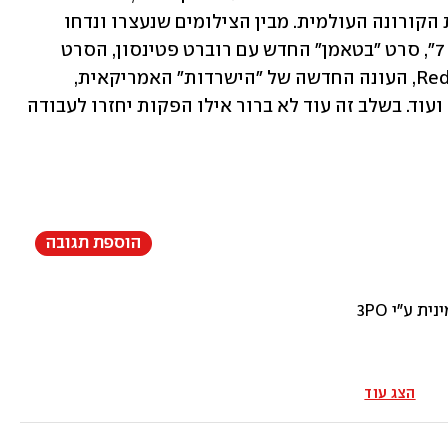
השבתה של כשלושה חודשים עקב מגיפת הקורונה העולמית. מבין הצילומים שנעצרו ונדחו 
אפשר למנות את "משימה בלתי אפשרית 7", סרט "בטאמן" החדש עם רוברט פטינסון, הסרט 
החדש של גל גדות ודיוון ג'ונסון Red Notice, העונה החדשה של "הישרדות" האמריקאית, 
סדרות המארוול שמיועדות לדיסני פלוס ועוד. בשלב זה עוד לא ברור אילו הפקות יחזרו לעבודה 
הוספת תגובה
הצג עוד