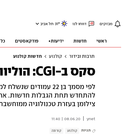
מבזקים
דווחו לנו
°
31
תל אביב
ראשי
חדשות
ידיעות+
פודקאסטים
כלכ
תרבות ובידור
קולנוע
חדשות קולנוע
סקס ב-CGI: הוליווד ביום שאחרי הקורונה
לפי מסמך בן 22 עמודים 
להתחדש תחת הגבלות חדשות. אחת מ
צילומן בעזרת טכנולוגיה ממוחשבת
|
08.06.20 | 11:40
ynet
תגיות
קולנוע
קורונה