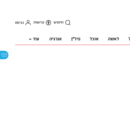
חיפוש
נגישות
כניסה
עוד
לאשה
אוכל
נדל"ן
אנרגיה