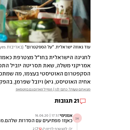
עוד גאווה ישראלית. "על הספקטרום"
(
באדיבות yes
אחיה האוטיסט, גיא) ויובל שפרמן, בהפקת
מצאתם טעות? כתבו לנו | המייל האדום גם בווטסאפ
21
תגובות
אנונימי
17:57 | 16.06.20
אנ
כאן11 מפתיעים עם הסדרות שלהם.ממש איכותיים
להצטרף לדיון
12
2