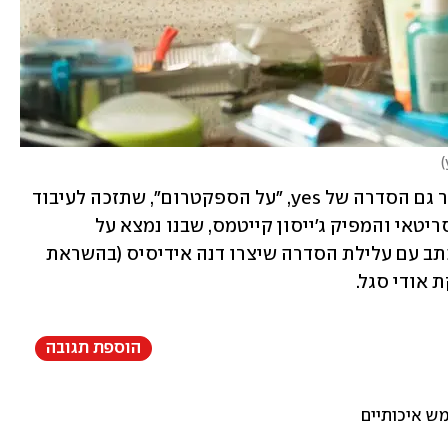
)
לחגיגה הישראלית בחו"ל מצטרפת כאמור גם הסדרה של yes, "על הספקטרום", שתזכה לעיבוד 
אמריקני משלה, שאת תסריטה יוביל התסריטאי והמפיק ג'ייסון קייטמס, שבנו נמצא על 
הסקפטרום האוטיסטי בעצמו, מה שמתכתב עם עלילת הסדרה שיצרו דנה אידיסיס (בהשראת 
 אודי סגל. 
הוספת תגובה