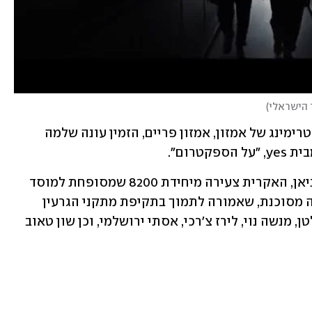
 הישראלי
)
בשורה משמחת נוספת היא כי שירות הסטרימינג של אמזון, אמזון פריים, הזמין עונה שלמה 
רום". 
"טהרן" מגוללת את סיפורה של תמר רביניאן, האקרית צעירה מיחידת 8200 שמסופחת למוסד 
ונשלחת תחת זהות בדויה לטהרן למשימה מסוכנת, שאמורה לתמוך בתקיפת מתקני הגרעין 
באיראן. בסדרה מככבים בין היתר ניב סולטן, מנשה נוי, לירז צ'רכי, אסתי ירושלמי, וכן שון טאוב 