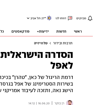
מבזקים
דווחו לנו
°
27
תל אביב
ראשי
חדשות
ידיעות+
פודקאסטים
כלכ
תרבות ובידור
טלוויזיה
הסדרה הישראלית 
לאפל
דרמת הריגול של כאן, "טהרן" בכיכו
בשירות הסטרימינג של אפל בגרסה
הישג נאה, ותזכה לעיבוד אמריקני ש
|
רן בוקר
16.06.20 | 14:12