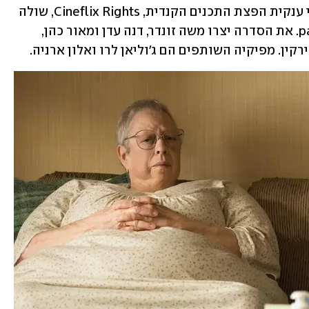
עסקת המכירה של הסדרה נעשתה על ידי ענקית הפצת התכנים הקנדית, Cineflix Rights, שולה 
ודנה הפקות ו-paper plane productions. את הסדרה יצרו משה זונדר, דנה עדן ומאור כהן, 
רקין. מפיקיה השותפים הם ג'וליאן לרו ואלון ארניה.