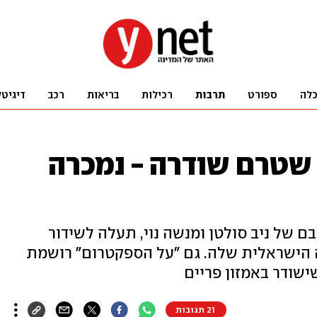
לה
ספורט
תרבות
רכילות
בריאות
רכב
דיגיטל
שטרם שודרה - נמכרה
בם של ניב סולטן ומנשה נוי, תעלה לשידור
 הישראלית שלה. גם "על הספקטרום" רושמת
ישודר באמזון פריים
21 תגובות