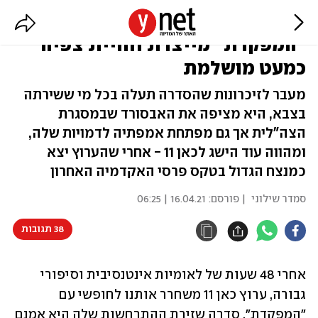
לא נכנעת לקיטש אך עדיין מרגשת:
"המפקדת" מייצרת חוויית צפיה
כמעט מושלמת
מעבר לזיכרונות שהסדרה תעלה בכל מי ששירתה
בצבא, היא מציפה את האבסורד שבמסגרת
הצה"לית אך גם מפתחת אמפתיה לדמויות שלה,
ומהווה עוד הישג לכאן 11 - אחרי שהערוץ יצא
כמנצח הגדול בטקס פרסי האקדמיה האחרון
סמדר שילוני
| פורסם:
16.04.21 | 06:25
38 תגובות
אחרי 48 שעות של לאומיות אינטנסיבית וסיפורי 
גבורה, ערוץ כאן 11 משחרר אותנו לחופשי עם 
"המפקדת", סדרה שזירת ההתרחשות שלה היא אמנם 