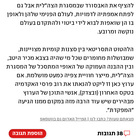
להציף את האבסורד שבמסגרת הצה"לית אבל גם 
לפתח אמפתיה לדמויות, לעולם הפנימי שלהן ולאופן 
בו הן שואפות לבוא לידי ביטוי ולהתקדם בעולם 
נוקשה ומרובע. 
הלהטוט התסריטאי בין סצנות קומיות מצויינות, 
שמבושלות מחומרים שכל מי שהיה בצבא מכיר היטב, 
ובין ההבנה העמוקה של האופי המתסכל של המסגרת 
הצה"לית, מייצר חוויית צפיה כמעט מושלמת. אם 
ערוץ כאן 11 ליקט להנאתו את רוב פרסי האקדמיה 
בטקס האחרון (ובצדק), אנשי התוכן של הערוץ 
מבהירים שיש עוד הרבה מזה במקום ממנו הגיעה 
"המפקדת".   
מצאתם טעות? כתבו לנו | המייל האדום גם בווטסאפ
38
תגובות
הוספת תגובה