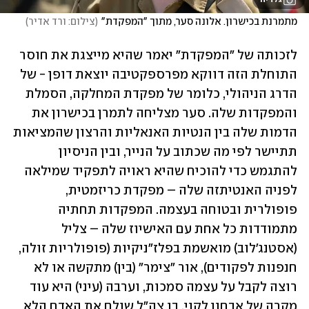
מתמרנת בכישרון. אלונה סער, מתוך "המפקדת"
(
צילום: ורד אדיר
)
לזכותה של "המפקדת" יאמר שהיא מייצגת את חוסר 
התוחלת הזה דווקא מפרספקטיבה יוצאת דופן - של 
הדרג הניהולי, כלומר של מפקדת המחלקה, הסמלת 
והמפקדות שלה. סער מצליחה לתמרן בכישרון את 
הדמות שלה בין הנטיות האנאליות והרצון שהמציאות 
תתיישר לפי מה שכתוב על הנייר, ובין הניסיון 
להתגמש כדי להוכיח שהיא ראויה לתפקיד שמילאה 
לפניה האנטיתזה שלה – מפקדת כריזמטית, 
פופולרית ובטוחה בעצמה. המפקדות תחתיה 
מתמודדות כל אחת עם האישיוז שלה – צליל 
(אסטנג'לוב) מואשמת בפלז"ניקיות (פופולריות זולה, 
חנפנות לפקודים), אור "צימר" (בין) מתקשה או לא 
רוצה לקבל על עצמה סמכות, וערבה (עיני) היא עוד 
מקרה של אבחון לקוי, בו צה"ל שולח את האדם הלא 