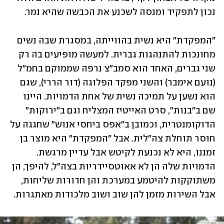
נכון לתפקיד ומנסה לשכנע את הכבשה שהיא נמר. 
"המפקדת" היא נשית בהווייתה, במסגרת שבה נשים 
מחונכות להתנהגות גברית. למעשה מופיעים בה רק 
שני גברים, האחד הוא סמב"צ נרפה שממוקם בחמ"ל 
(נועם אימבר) והשני מפקד הפלוגה (דור הררי), שגם 
הוא נשען על תמיכה נשית של אחת הדמויות. היינו 
שם ב"בנות", סרט האייטיז המצליח וגם ב"ירוקות" 
הדוקומנטרית, וכמובן ב"אפס ביחסי אנוש" שחגגה על 
חוסר תוחלת צה"לית. אבל "המפקדת" היא מוצר בן 
זמננו, היא לא נכנעת לקיטש אבל עדיין מרגשת. 
הדמויות שלה הן לא אאוטסיידריות בצה"ל, להיפך, הן 
משתוקקות להיטמע במערכת והן חדורות שליחות, 
אבל השירות מזמן להן שוב ושוב מלכודות מאתגרות. 