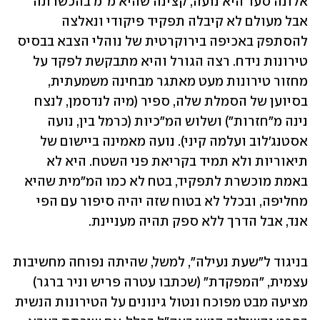
אלונה סער היא נועה, קצינה שהיא מ"מ בהכשרתה 
אבל מעולם לא קיבלה תפקיד פיקודי ונאלצה 
להסתפק באכיפה בירוקרטית של נוהלי הצבא בבסיס 
טירונות נידח. רצה הגורל והיא מתבקשת לפקד על 
מחזור טירונות מעט מאתגר מבחינה משמעתית, 
בסיוען של הסמלת שלה, ספיר (מיה לנדסמן, לנצח 
נינה מ"חזרות") ושלוש המ"כיות (כרמל בין, נועה 
אסטנג'לוב ועלמה קיני). נועה מאמינה ביישום של 
תיאוריות ולא תמיד בקריאת פני השטח. היא לא 
באמת מוכשרת לתפקיד, בטח לא כמו המ"מית שהיא 
מחליפה, ובכלל לא בטוח שזה יהיה סיפור עם הפי 
אנד, אבל הדרך ללא ספק תהיה מעניינת. 
בניגוד ל"שעת נעילה", למשל, שהיתה נפוחה מחשיבות 
עצמית, "המפקדת" (שכתבו עטרה פריש וניר ברגר) 
מציעה מבט מפוכח ונטול גינונים על הטירונות הנשית 