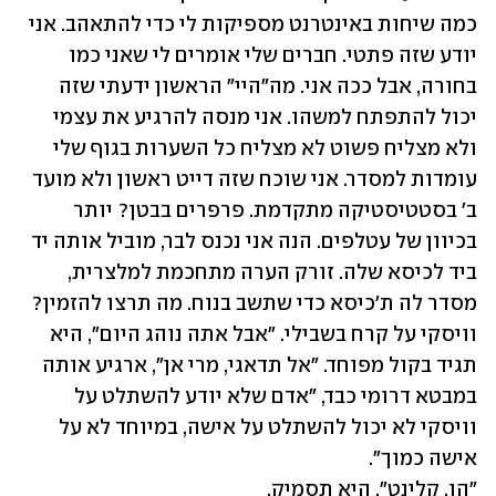
כמה שיחות באינטרנט מספיקות לי כדי להתאהב. אני 
יודע שזה פתטי. חברים שלי אומרים לי שאני כמו 
בחורה, אבל ככה אני. מה"היי" הראשון ידעתי שזה 
יכול להתפתח למשהו. אני מנסה להרגיע את עצמי 
ולא מצליח פשוט לא מצליח כל השערות בגוף שלי 
עומדות למסדר. אני שוכח שזה דייט ראשון ולא מועד 
ב' בסטטיסטיקה מתקדמת. פרפרים בבטן? יותר 
בכיוון של עטלפים. הנה אני נכנס לבר, מוביל אותה יד 
ביד לכיסא שלה. זורק הערה מתחכמת למלצרית, 
מסדר לה ת'כיסא כדי שתשב בנוח. מה תרצו להזמין? 
וויסקי על קרח בשבילי. "אבל אתה נוהג היום", היא 
תגיד בקול מפוחד. "אל תדאגי, מרי אן", ארגיע אותה 
במבטא דרומי כבד, "אדם שלא יודע להשתלט על 
וויסקי לא יכול להשתלט על אישה, במיוחד לא על 