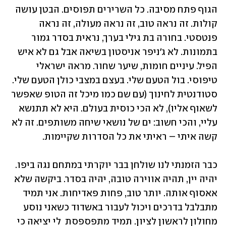
הגוף פתח מסיבה. כל השרירים תפוסים. הבטן עושה 
קולות. זה נראה טוב, זה נראה מעולה, זה נראה 
פנטסטי. בחורה בת גילי בערך, נראית בסדר גמור 
בתמונות. לא ג'ניפר אניסטון בשיאה אבל גם לא איש 
הפיל. עיניים חומות, שיער שחור. מראה ישראלי 
טיפוסי. בול הטעם שלי. בעצם במצבי כולן הטעם שלי. 
סטודנטית לחינוך (עם שם כמו מיכל זה הטופ שאפשר 
לשאוף אליו), לא הכי כוסית בעולם. היא לא תתנשא 
עליי, והכי חשוב: ים של נושאי שיחה משותפים. זה לא 
קשה איתי – ראיתי את כל הסדרות שקיימות.
כבר הזמנתי לנו שולחן בבר יוקרתי במתחם נגה ביפו. 
יהיה יין, תהיה אווירה טובה, יהיה בסדר. ביקשה שלא 
אאסוף אותה. יותר טוב, פחות פאדיחות. אני תמיד 
מתבלבל בדרכים ויכול לעבור באשדוד כשאני נוסע 
מחולון לראשון לציון. תמיד מתפספסת  לי יציאה כי 