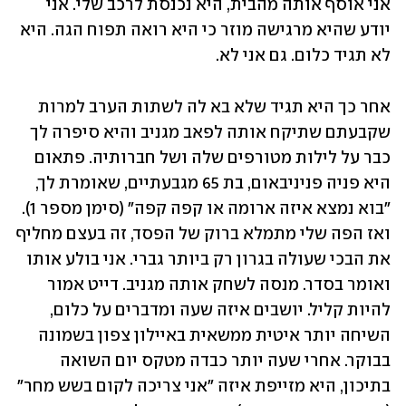
אני אוסף אותה מהבית, היא נכנסת לרכב שלי. אני 
יודע שהיא מרגישה מוזר כי היא רואה תפוח הגה. היא 
לא תגיד כלום. גם אני לא.
אחר כך היא תגיד שלא בא לה לשתות הערב למרות 
שקבעתם שתיקח אותה לפאב מגניב והיא סיפרה לך 
כבר על לילות מטורפים שלה ושל חברותיה. פתאום 
היא פניה פניניבאום, בת 65 מגבעתיים, שאומרת לך, 
"בוא נמצא איזה ארומה או קפה קפה" (סימן מספר 1). 
ואז הפה שלי מתמלא ברוק של הפסד, זה בעצם מחליף 
את הבכי שעולה בגרון רק ביותר גברי. אני בולע אותו 
ואומר בסדר. מנסה לשחק אותה מגניב. דייט אמור 
להיות קליל. יושבים איזה שעה ומדברים על כלום, 
השיחה יותר איטית ממשאית באיילון צפון בשמונה 
בבוקר. אחרי שעה יותר כבדה מטקס יום השואה 
בתיכון, היא מזייפת איזה "אני צריכה לקום בשש מחר" 