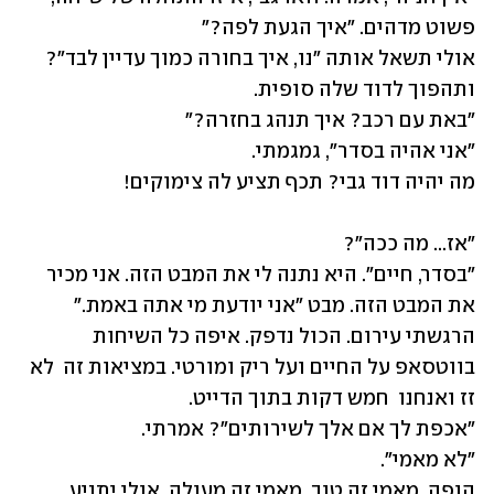
אולי תשאל אותה "נו, איך בחורה כמוך עדיין לבד"? 
"בסדר, חיים". היא נתנה לי את המבט הזה. אני מכיר 
את המבט הזה. מבט "אני יודעת מי אתה באמת." 
הרגשתי עירום. הכול נדפק. איפה כל השיחות 
בווטסאפ על החיים ועל ריק ומורטי. במציאות זה  לא 
הופה. מאמי זה טוב. מאמי זה מעולה. אולי יתניע 