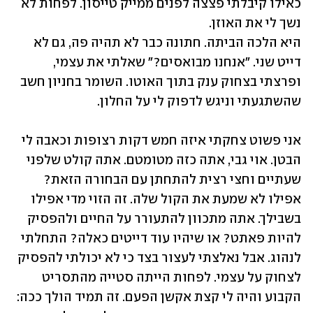
כאילו קיבלתי פצצה לפנים ממייק טייסון. לפחות לא 
היא הלכה הביתה. חתונה כבר לא תהיה פה, גם לא 
דייט שני. "אנחנו מבואסים?" שאלתי את עצמי, 
ופרצתי בצחוק ענק בתוך האוטו. השומר בחניון חשב 
שהשתגעתי וניגש לדפוק לי על החלון.
אני פשוט צחקתי איזה חמש דקות רצופות וכאבה לי 
הבטן. אוי גבי, אתה כזה מטומטם. אתה קולט שלפני 
שעתיים וחצי רצית להתחתן עם הבחורה הזאת? 
אפילו לא שמעת את הקול שלה. זה הזוי מדי אפילו 
בשבילך. אתה מתכוון להתעורר על החיים ולהפסיק 
להיות פאתט? או שיהיו עוד דייטים כאלה? התחלתי 
לנהוג. אבל נאלצתי לעצור בצד כי לא יכולתי להפסיק 
לצחוק על עצמי. לפחות הייתה סטייה מהתסריט 
הקבוע והיה לי קצת אקשן הפעם. זה תמיד הולך ככה: 