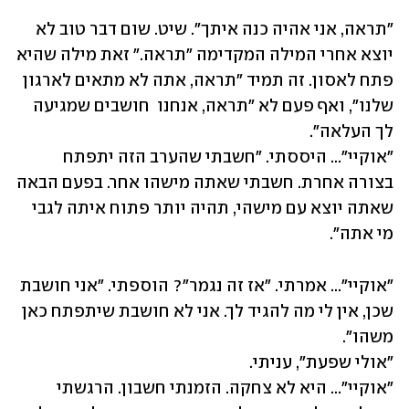
"תראה, אני אהיה כנה איתך". שיט. שום דבר טוב לא 
יוצא אחרי המילה המקדימה "תראה." זאת מילה שהיא 
פתח לאסון. זה תמיד "תראה, אתה לא מתאים לארגון 
שלנו", ואף פעם לא "תראה, אנחנו  חושבים שמגיעה 
"אוקיי"... היססתי. "חשבתי שהערב הזה יתפתח 
בצורה אחרת. חשבתי שאתה מישהו אחר. בפעם הבאה 
שאתה יוצא עם מישהי, תהיה יותר פתוח איתה לגבי 
מי אתה".
"אוקיי"... אמרתי. "אז זה נגמר"? הוספתי. "אני חושבת 
שכן, אין לי מה להגיד לך. אני לא חושבת שיתפתח כאן 
"אוקיי"... היא לא צחקה. הזמנתי חשבון. הרגשתי 