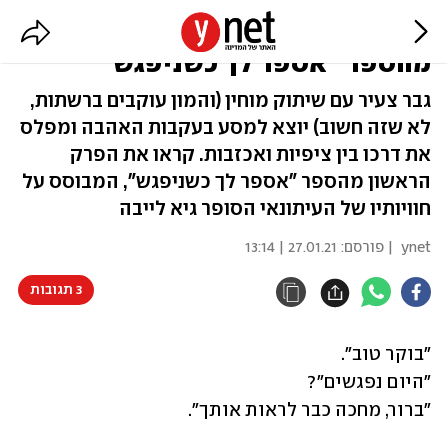
"אתה לא בסדר, אתה נכה": פרק
מהספר "אספר לך כשניפגש"
גבר צעיר עם שיתוק מוחין (והמון עוקבים ברשתות,
לא שזה חשוב) יוצא למסע בעקבות האהבה ומפלס
את דרכו בין ציפיות ואכזבות. קראו את הפרק
הראשון מהספר "אספר לך כשניפגש", המבוסס על
חוויותיו של העיתונאי הסופר גיא לייבה
ynet
| פורסם:
27.01.21 | 13:14
3 תגובות
"ברור, מחכה כבר לראות אותך".