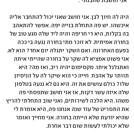
"אני חושבת שהבנתי".
היה לה חיוך לבן. אני חושב שאני יכול להתחבר אליה 
איכשהו. יש פה התחלת בנייה יפה. אפשר להתאהב 
בה בקלות, היא די חריפה והיה ליד שלה מגע טוב של 
בחורה אמיתית. לא זוכר מתי בחורה נגעה בי ככה 
בפעם האחרונה. ואם השקר יתגלה יום אחד? הוא לא. 
אני פשוט אמציא לה שקר על בחורה שהייתי איתה 
ואתגלגל איתו. מקסימום יהיה ריב, ואז מה? היא 
תוותר על אהבת  חייה כי הוא שיקר לה על הניסיון 
שלו? כולם עושים את זה. היא גם לא נגעה בטלפון 
שלה איזה עשר דקות, אז אני חושב שתפסתי פה 
משהו. היא הלכה לשירותים, ואני שוב התחלתי להריץ 
את התסריט של עוד שנה אנחנו פה, היא אומרת לי 
שהיא יודעת שלא הייתה בחורה. אני מחייך ואומר 
שלא יכולתי לעשות שום דבר אחרת.