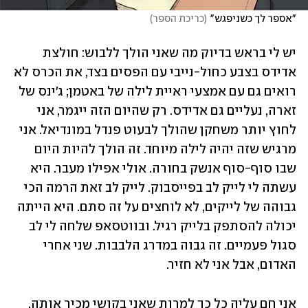
"אספר לך כשניפגש"
(
כריכת הספר
)
יש לי בראש בדיוק מה שאני הולך ללבוש: חולצת 
אדידס בצבע כחול-נייבי עם הפסים בצד, את הכרס לא 
רואים גם עם אמצעי ראיית לילה של באטמן; ג'ינס של 
זארה, נעליים גם אדידס. רק שהיום הזה ייגמר, אני 
לחוץ יותר משחקן שהולך לבעוט פנדל במונדיאל. אני 
מרגיש שזה יהיה לילה מיוחד. זה הולך להיות היום 
שבו סוף-סוף אנשק בחורה. אולי אפילו מעבר. היא 
עשתה לי לייק לב בפייסבוק. לייק לב זאת הרמה הכי 
גבוהה של לייקים, לא לוחצים על זה סתם. היא הייתה 
יכולה להסתפק בלייק רגיל. ובווטסאפ שלחה לי לב 
סגול פעמיים. זה גבוה במדרג הלבבות. שני אחרי 
האדום, אבל אני לא חזיר.
אני חם עליה כל כך למרות שאני בקושי מכיר אותה. 