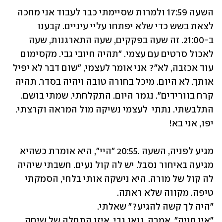
השעה 17:59 ולמרות שסיימתי כבר לעבוד אני מחכה 
לצאת בשש כדי שלא יפתחו עליי עיניים. קבענו 
ב-21:00. זה שעה בפקקים, שעה התארגנות, שעה 
לאכול סרטים עם עצמי. "תהיה חיובי גבי. מקסימום 
עוד אכזבה, לא"? אני אומר לעצמי, "שום דבר לא יפיל 
אותך. לא היום. מיכל בחורה טובה ויהיה בסדר. תהיה 
קרח בוורידים". נגמר היום. התקלחתי. שמתי בושם. 
התלבשתי. נתתי  לעצמי נשיקה מול המראה וקרצתי. 
יפו, אני בא!
מגיע לפניה, השעה .20:55 "היי", היא אומרת כשהיא 
מגיעה באיחור נסבל. יש לה קול נעים. חשבתי שיהיה 
לה קול של מורה. היא נישקה אותי בלחי, הסמקתי 
"אין חניה", אמרה. וואו גבי, איזו התחלה של שיחה, 