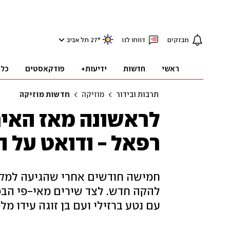
מבזקים
דווחו לנו
°
27
תל אביב
ראשי
חדשות
ידיעות+
פודקאסטים
כלכ
תרבות ובידור
מוזיקה
חדשות מוזיקה
לראשונה מאז האירו
רפאל - ודואט על ה
חמישה חודשים אחרי שהגיעה למקום 
להקה חדש. לצד שירים מאי-פי הבכ
עם נטע ברזילי ועם בן זוגה עידו מל