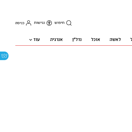
חיפוש
נגישות
כניסה
עוד
לאשה
אוכל
נדל"ן
אנרגיה