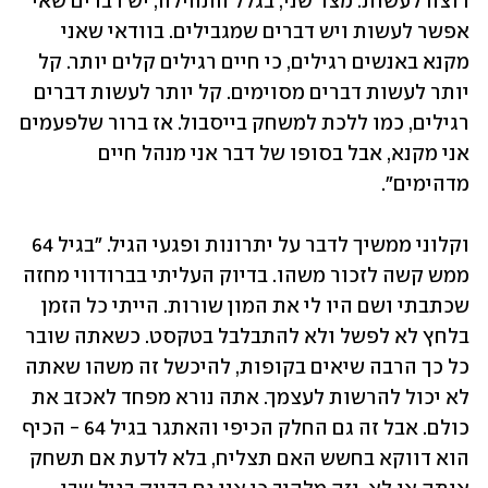
רוצה לעשות. מצד שני, בגלל התהילה, יש דברים שאי 
אפשר לעשות ויש דברים שמגבילים. בוודאי שאני 
מקנא באנשים רגילים, כי חיים רגילים קלים יותר. קל 
יותר לעשות דברים מסוימים. קל יותר לעשות דברים 
רגילים, כמו ללכת למשחק בייסבול. אז ברור שלפעמים 
אני מקנא, אבל בסופו של דבר אני מנהל חיים 
מדהימים". 
וקלוני ממשיך לדבר על יתרונות ופגעי הגיל. "בגיל 64 
ממש קשה לזכור משהו. בדיוק העליתי בברודווי מחזה 
שכתבתי ושם היו לי את המון שורות. הייתי כל הזמן 
בלחץ לא לפשל ולא להתבלבל בטקסט. כשאתה שובר 
כל כך הרבה שיאים בקופות, להיכשל זה משהו שאתה 
לא יכול להרשות לעצמך. אתה נורא מפחד לאכזב את 
כולם. אבל זה גם החלק הכיפי והאתגר בגיל 64 - הכיף 
הוא דווקא בחשש האם תצליח, בלא לדעת אם תשחק 