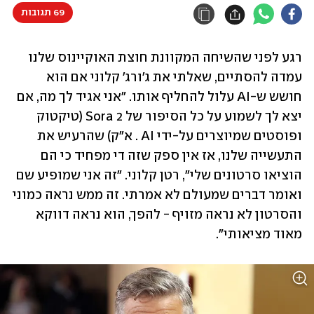
69 תגובות
רגע לפני שהשיחה המקוונת חוצת האוקיינוס שלנו 
עמדה להסתיים, שאלתי את ג'ורג' קלוני אם הוא 
חושש ש-AI עלול להחליף אותו. "אני אגיד לך מה, אם 
יצא לך לשמוע על כל הסיפור של Sora 2 (טיקטוק 
ופוסטים שמיוצרים על-ידי AI . א"ק) שהרעיש את 
התעשייה שלנו, אז אין ספק שזה די מפחיד כי הם 
הוציאו סרטונים שלי", רטן קלוני. "זה אני שמופיע שם 
ואומר דברים שמעולם לא אמרתי. זה ממש נראה כמוני 
והסרטון לא נראה מזויף - להפך, הוא נראה דווקא 
מאוד מציאותי".