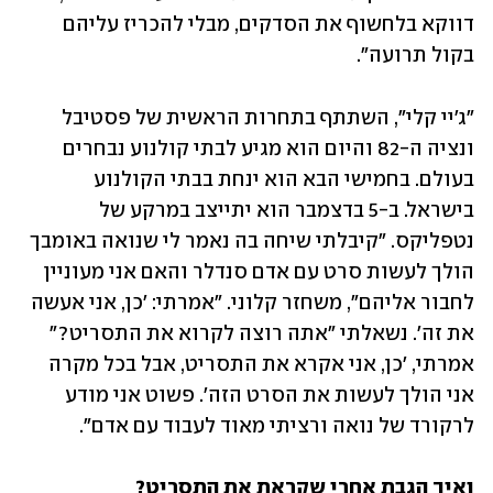
דווקא בלחשוף את הסדקים, מבלי להכריז עליהם 
בקול תרועה". 
"ג'יי קלי", השתתף בתחרות הראשית של פסטיבל 
ונציה ה-82 והיום הוא מגיע לבתי קולנוע נבחרים 
בעולם. בחמישי הבא הוא ינחת בבתי הקולנוע 
בישראל. ב-5 בדצמבר הוא יתייצב במרקע של 
נטפליקס. "קיבלתי שיחה בה נאמר לי שנואה באומבך 
הולך לעשות סרט עם אדם סנדלר והאם אני מעוניין 
לחבור אליהם", משחזר קלוני. "אמרתי: 'כן, אני אעשה 
את זה'. נשאלתי "אתה רוצה לקרוא את התסריט?" 
אמרתי, 'כן, אני אקרא את התסריט, אבל בכל מקרה 
אני הולך לעשות את הסרט הזה'. פשוט אני מודע 
לרקורד של נואה ורציתי מאוד לעבוד עם אדם".
ואיך הגבת אחרי שקראת את התסריט? 
