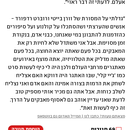
אעלם. לדעתי זה דבר ראוי". 
"גדלתי על המסורת של וורן בייטי ורוברט רדפורד - 
אנשים שהערצתי ושהסתכלו על קולנוע ועל סיפורים 
כהזדמנות להתבונן במי שאנחנו, כבני אדם, בנקודת 
זמן מסוימת. אבל אני משתדל שלא לחיות רק את 
המאבקים. בכל פעם שאתה יוצא החוצה, בכל פעם 
שאתה מדליק את הטלוויזיה, אתה מוצף באירועים 
מאתגרים מרחבי העולם ולכן היה לי כיף לעשות סרט 
כמו 'ג'יי קלי', שבו האתגר היה דווקא האם אצליח 
לשחק את הדמות בצורה אמינה והאם אדם ואני נצליח 
לשלב כוחות. אבל אתה גם מכיר אותי מספיק טוב 
לדעת שאני עדיין אוהב גם לאסוף מאבקים על הדרך. 
זה כיף לעשות זאת". 
מצאתם טעות? כתבו לנו | המייל האדום גם בווטסאפ
69
תגובות
הוספת תגובה