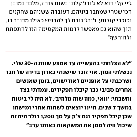
ג׳יי קלי הוא לא ג׳ורג׳ קלוני בשום צורה, מלבד במובן 
הכי שטחי שמחבר ביניהם: העובדה ששניהם שחקנים 
וכוכבי קולנוע. ג׳ורג׳ גורם לך להרגיש כאילו מדובר בו, 
תוך שהוא גם מאפשר לדמות המקסימה הזו להתפתח 
ולהיחשף".
"לא הצלחתי בתעשייה עד אמצע שנות ה-30 שלי. 
נכשלתי המון. אני זוכר שישנתי בארון בדירה של חבר 
ושרכבתי על אופניים לאודישנים, בזמן שאנשים 
אחרים סביבי כבר קיבלו תפקידים. עמדתי בצד 
וחשבתי: 'וואי, כמה שזה מלהיב'. לא היה לי ביטוח 
במשך 7 שנים. היינו יוצאים לשתות אחרי ומישהו 
שכן קיבל תפקיד וגם צ׳ק על סך 1,200 דולר היה זה 
שיכול היה לממן את המשקאות באותו ערב" 