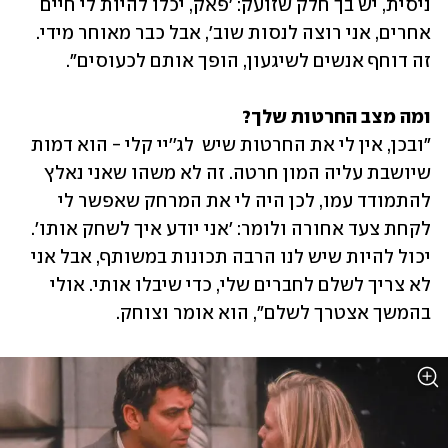
ניסית, יש בך חלק שזועק: 'פאק, יכלו להיות לי חיים 
אחרים, אני רוצה לנסות שוב', אבל כבר מאוחר מידי. 
זה דוחף אנשים לשיגעון, הופך אותם לכעוסים". 
ומה מצב החרטות שלך?

"ובכן, אין לי את החרטות שיש  לג'׳יי קלי - הוא דמות 
שיושבת עליה המון חרטה. זה לא משהו שאני נאלץ 
להתמודד עמו, לכן היה לי את המרחק שאפשר לי 
לקחת צעד אחורה ולומר: 'אני יודע איך לשחק אותו'. 
יכול להיות שיש לנו הרבה תכונות במשותף, אבל אני 
לא צריך לשלם לחברים שלי, כדי שיבלו אותי. אולי 
בהמשך אצטרך לשלם", הוא אומר וצוחק. 