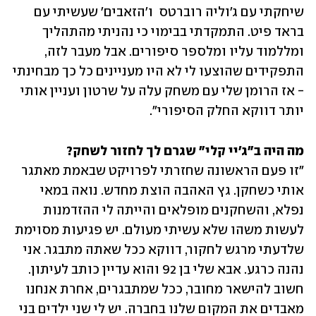
שיחקתי עם ג׳וליה רוברטס  ו'הזאבים' שעשיתי עם 
בראד פיט. התמקדתי בבימוי כי נהניתי מהתהליך 
ומללמוד עליו ומלספר סיפורים. אבל מעבר לזה, 
התפקידים שהוצעו לי לא היו מעניינים כל כך מבחינתי 
- אז הרומן שלי עם משחק עלה על שרטון ועניין אותי 
יותר דווקא החלק הסיפורי". 
מה היה ב"ג'יי קלי" שגרם לך לחזור לשחק?

"זו פעם הראשונה שחזרתי לפרויקט שבאמת מאתגר 
אותי כשחקן. גץ האהבה הוצת מחדש. נואה במאי 
נפלא, והשחקנים מופלאים והייתה לי ההזדמנות 
לעשות משהו שלא עשיתי מעולם. יש פגיעות מסוימת 
שלדעתי מרגש לחקור, דווקא ככל שאתה מתבגר. אני 
נהנה כרגע. אבא שלי בן 92 והוא עדיין כותב לעיתון. 
חשוב להישאר מחובר, ככל שמתבגרים, אחרת אנחנו 
מאבדים את המקום שלנו בחברה. יש לי שני ילדים בני 