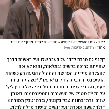
לא הצליח בתעשייה עד אמצע שנות ה-30 לחייו.  מתוך" יום בהיר 
אחד"
(
צילום: באדיבות yes
)
קלוני גם מרבה לדבר על העבר שלו ועל ראשית הדרך, 
שהייתה כרוכה בקשים ובתלאות, והוא לא זכה 
להצלחה מיידית. הפריצה והתהילה הגיעה רק כשהוא 
הופיע בסדרת בית החולים "אי.אר". "כשהייתי בחור 
צעיר, נהגתי לצפות בתוכנית הטלוויזיה של רובין ליץ' 
על הלייף סטייל של העשירים והמפורסמים  באותן 
שנים, גרתי בחוות טבק בקנטקי, גזרתי טבק תמורת 3 
דולר לשעה ומכרתי נעלי נשים וביטוח מדלת לדלת. 