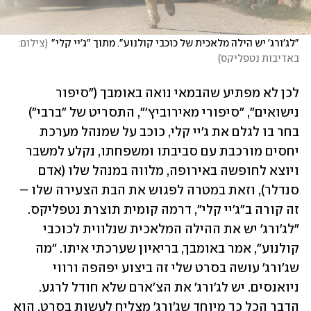
"לג'ורג' יש הילה מלאכית של כוכבי קולנוע". מתוך "ג'יי קלי"
(
צילום: 
באדיבות נטפליקס
)
לכן לא מפתיע שהבמאי נואה באומבך ("סיפור 
נישואים", "סיפורי מאירוביץ'", התסריט של "ברבי") 
בחר בו לגלם את ג'יי קלי, כוכב על שמנהל מערכת 
יחסים מורכבת עם סביבתו ומשפחתו, נקלע למשבר 
ויוצא לחופשה באירופה, מלווה במנהל שלו (אדם 
סנדלר), וזאת במטרה לפגוש את הבת הצעירה שלו – 
זה קורה ב"ג'יי קלי", דרמה קומית תוצרת נטפליקס. 
"לג'ורג' יש את ההילה המלאכית שנלווית לכוכבי 
קולנוע", אמר באומבך, בריאיון שערכתי איתו. "מה 
שג׳ורג׳ עושה בסרט שלי זה ביצוע יפהפה ורווי 
ניואנסים. יש לג'ורג' את הצ׳ארם שלא חודל לרגע. 
הדבר הכל כך מיוחד שג׳ורג׳ מצליח לעשות בסרט, הוא 