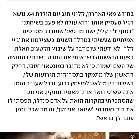
בחודש מאי האחרון, קלוני חגג יום הולדת 64. נושא 
הגיל מעסיק אותו והוא עולה לא פעם בשיחתנו. 
"בסוף 'ג'יי קלי', ישנו מונטאז׳ שמורכב מסרטים 
אמיתיים שעשיתי במהלך השנים. כשצילמנו את 'ג'יי 
קלי' , לא ידעתי שום דבר על שיבוץ הקטעים האלה. 
בפעם הראשונה כשראיתי את הסרט, ישבתי בתחושה 
של השם ישמור. כי לא מדובר במונטאז׳ חיובי. החלק 
הראשון שלו מתמקד בתסרוקות הגרועות שלי, 
בשילוב בין מולאט למשחק גרוע. וככל שעובר הזמן 
אתה פשוט רואה אותי מאפיר ומזקין. אני זוכר 
שהסתכלתי בהקרנה הזאת על אדם סנדלר, תפסתי לו 
את היד, ואמרתי: 'שיואו, אני זקן', זה מה שכל הזמן 
עובר לך בראש". 