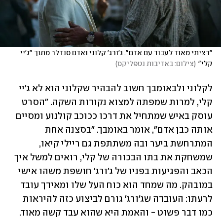
"רציתי מאוד לעבוד עם אדם". ג'ורג' קלוני ואדם סנדלר מתוך "ג'יי 
קלי"
(
צילום: באדיבות נטפליקס
)
לקלוני ולבאומבך חשוב להבהיר שקלוני הוא לא ג'יי 
קלי, למרות שמפתה למצוא נקודות השקה. "הסרט 
עוסק באיש שמתחיל את דרכו ככוכב קולנוע ומסיים 
אותה כבן אדם", אומר באומבך. "בסצנה אחת 
המתרחשת ביער ובה משתתפת גם ריילי קיאו, 
שמשחקת את בתו הבכורה של קלי, רואים למשל איך 
הכאב והפגיעות בפניו של ג׳ורג׳ חושפת משהו אישי 
במובהק. מה שמחד הוא כוח העל שלו ומאידך עובד 
לרעתו: העובדה שג׳ורג׳ גורם לביצוע כזה להיראות 
כמו דבר פשוט - והאמת היא שהוא עבד קשה מאוד. 