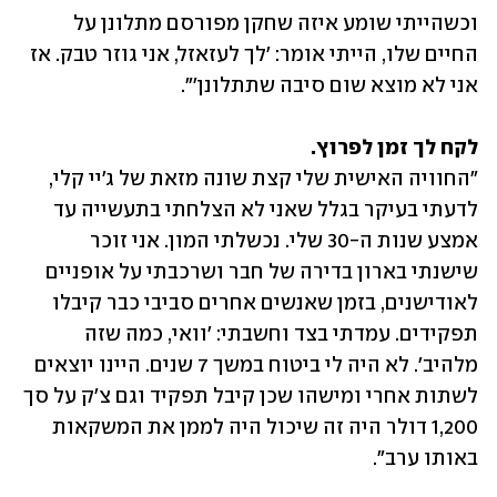
וכשהייתי שומע איזה שחקן מפורסם מתלונן על 
החיים שלו, הייתי אומר: 'לך לעזאזל, אני גוזר טבק. אז 
אני לא מוצא שום סיבה שתתלונן'". 
לקח לך זמן לפרוץ. 

"החוויה האישית שלי קצת שונה מזאת של ג'יי קלי, 
לדעתי בעיקר בגלל שאני לא הצלחתי בתעשייה עד 
אמצע שנות ה-30 שלי. נכשלתי המון. אני זוכר 
שישנתי בארון בדירה של חבר ושרכבתי על אופניים 
לאודישנים, בזמן שאנשים אחרים סביבי כבר קיבלו 
תפקידים. עמדתי בצד וחשבתי: 'וואי, כמה שזה 
מלהיב'. לא היה לי ביטוח במשך 7 שנים. היינו יוצאים 
לשתות אחרי ומישהו שכן קיבל תפקיד וגם צ׳ק על סך 
1,200 דולר היה זה שיכול היה לממן את המשקאות 
באותו ערב". 