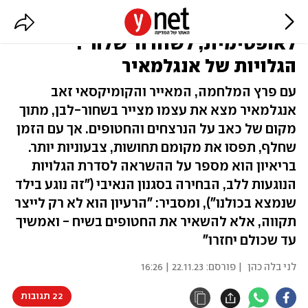
"התמונה של נועה הפכה
לאופטימית, לשחרור שלה":
הגלויות של אנגלמאיר
עם פרץ המלחמה, המאייר והקומיקסאי זאב
אנגלמאיר מצא את עצמו מצייר בשחור-לבן, מתוך
מקום של כאב על הנרצחים והחטופים. אך עם הזמן
שחלף, תפסו את מקומם תחושות, צבעוניות יותר.
בריאיון הוא מספר על ההשראה לסדרת הגלויות
הנוגעות ללב, הבחירה בסגנון הנאיבי ("זה נוגע בילד
שנמצא בכולנו"), ומסביר: "הרעיון הוא לא רק לייצר
תקווה, אלא להשאיר את החטופים בשיח - ואמשיך
עד שכולם יחזרו"
לני בלה כהן
| פורסם:
22.11.23 | 16:26
22 תגובות