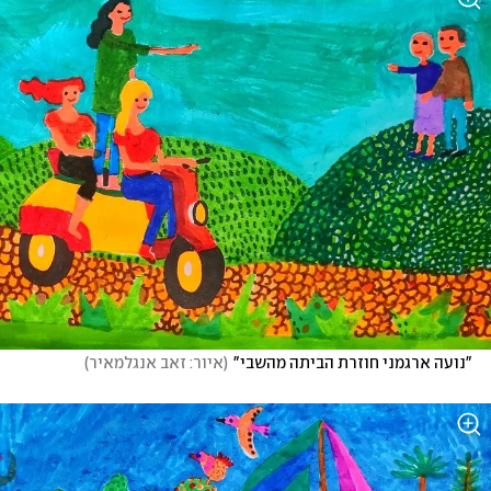
"נועה ארגמני חוזרת הביתה מהשבי"
(
איור: זאב אנגלמאיר
)