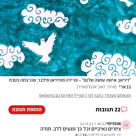
"ויויאן, אישה עושה שלום" - פרידה מוויויאן סילבר, שנרצחה בטבח 
בבארי 
(
איור: זאב אנגלמאיר
)
מצאתם טעות? כתבו לנו | המייל האדום גם בווטסאפ
22
תגובות
הוספת תגובה
אנונימי
16:52 | 22.11.23
אנ
ציורים נאיביים וכל כך נוגעים ללב. תודה
אנגלמאייר !!
להצטרף לדיון
33
0