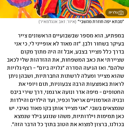
גלריה
"סבתא יפה חוזרת מהשבי"
(
איור: זאב אנגלמאיר
)
במפתיע, הוא מספר שבשבועיים הראשונים צייר 
בעיקר בשחור ולבן. "זה מאוד לא אופייני לי, כי אני 
בדרך כלל מצייר בצבע, אבל זה היה מתוך מקום 
שציירתי את כאב המשפחות, את ההזדהות שלי לכאב 
שלהם". ואז הגיעה הסדרה "גלויה ביום" - רצף גלויות 
שהוא מצייר ומעלה לרשתות החברתיות, ושבהן ניתן 
לראות באמצעות הרבה צבעוניות, תום ויופי את 
החטופים - מיפה אדר ונועה ארגמני, דרך שירי ביבס 
ובניה האדמוניים אריאל וכפיר, ועד הילדים והילדות 
שנמצאים בשבי. "אני מצייר אותן בקו מאוד נאיבי. יש 
כאן תמימות וילדותיות, משהו שנוגע בילד שנמצא 
בכולנו, ברצון למצוא את הטוב בתוך כל הדבר הזה".