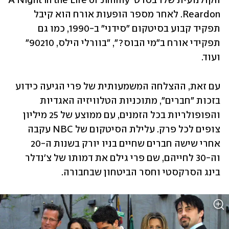
הקולנועית שלו בסרט A Night in the Life of Jimmy 
Reardon. לאחר מספר הופעות אורח הוא קיבל 
תפקיד קבוע בסיטקום "סידני" ב-1990, כמו גם 
תפקידי אורח ב"מי הבוס?", "בוורלי הילס, 90210" 
ועוד.
עם זאת, ההצלחה המשמעותית של פרי הגיעה כידוע 
בזכות "חברים", מתוכניות הטלוויזיה האגדיות 
והפופולריות בכל הזמנים, עם ממוצע של 25 מיליון 
צופים לכל פרק. עלילת הסיטקום של NBC עקבה 
אחרי שישה חברים שחיים בניו יורק בשנות ה-20 
וה-30 לחייהם, שם פרי גילם את דמותו של צ'נדלר 
בינג הסרקסטי וחסר הביטחון שבחבורה.