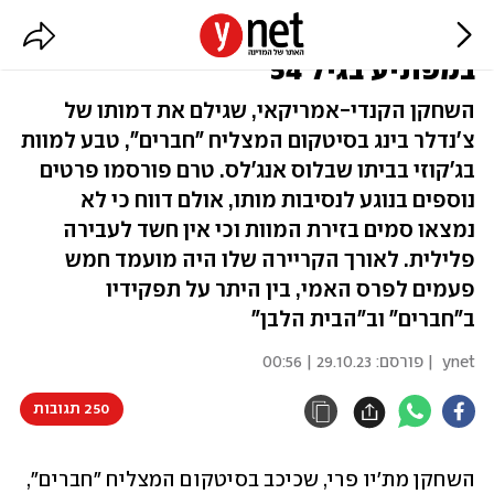
כוכב "חברים", מת'יו פרי, מת
במפתיע בגיל 54
השחקן הקנדי-אמריקאי, שגילם את דמותו של
צ'נדלר בינג בסיטקום המצליח "חברים", טבע למוות
בג'קוזי בביתו שבלוס אנג'לס. טרם פורסמו פרטים
נוספים בנוגע לנסיבות מותו, אולם דווח כי לא
נמצאו סמים בזירת המוות וכי אין חשד לעבירה
פלילית. לאורך הקריירה שלו היה מועמד חמש
פעמים לפרס האמי, בין היתר על תפקידיו
ב"חברים" וב"הבית הלבן"
ynet
| פורסם:
29.10.23 | 00:56
250 תגובות
השחקן מת'יו פרי, שכיכב בסיטקום המצליח "חברים", 