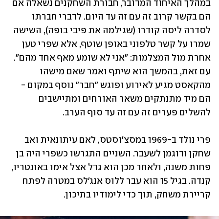
במהלך האיחוד המדובר, חבורת השחקנים נשאלה אם 
הם בקשר קרוב זה עם זה עד היום. לדברי חברתו 
לסדרה ליסה קודרו (שגילמה את פיבי בופה), השישה 
שמרו על קשר טלפוני באופן שוטף, אלא שפרי טען 
אחרת מול המצלמות: "אני לא שומע מאף אחד מהם". 
עם זאת, בהמשך הוא שיתף ואמר שאם מישהו 
מהקאסט מגיע לאירוע ופוגש "חבר" נוסף במקום - 
הם מיד מתנתקים משאר האורחים ומתיישבים 
להשלים פערים זה עם זה עד סוף הערב.
פרי נולד ב-1969 במסצ'וסטס, לאם עיתונאית ואב 
שחקן ודוגמן לשעבר. השניים התגרשו כשפרי היה בן 
פחות משנה, ולאחר מכן הוא גדל אצל אימו באונטריו, 
קנדה. בגיל 15 הוא עבר ללוס אנג'לס במטרה לפתח 
קריירת משחק, תוך כדי לימודיו בתיכון.