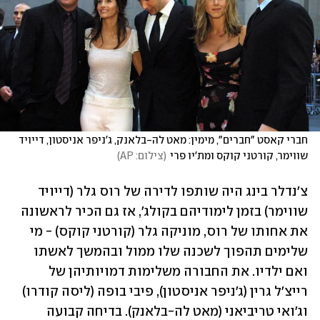
חברי קאסט "חברים", מימין: מאט לה-בלאנק, ג'ניפר אניסטון, דייויד 
שווימר, קורטני קוקס ומת'יו פרי
(
צילום: AP
)
צ'נדלר בינג היה שותפו לדירה של רוס גלר (דייויד 
שווימר) בזמן לימודיהם בקולג', אז גם הכיר לראשונה 
את אחותו של רוס, מוניקה גלר (קורטני קוקס) - מי 
שלימים תהפוך לשכנה שלו ממול ובהמשך לאשתו 
ואם ילדיו. את החבורה משלימות דמויותיהן של 
רייצ'ל גרין (ג'ניפר אניסטון), פיבי בופה (ליסה קודרו) 
וג'ואי טריביאני (מאט לה-בלאנק). בדיחה קבועה 