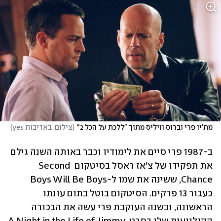
מת'יו פרי וברוס וויליס מתוך "ללכת על הכל 2"
(
צילום: באדיבות yes
)
ב-1987 פרי סיים את לימודיו וכבר באותה השנה גילם 
את תפקידו של צ'אז ראסל בסיטקום Second 
Chance, ששינה את שמו ל-Boys Will Be Boys 
כעבור 13 פרקים. הסיטקום בוטל בתום עונתו 
הראשונה, ובשנה העוקבת פרי עשה את הבכורה 