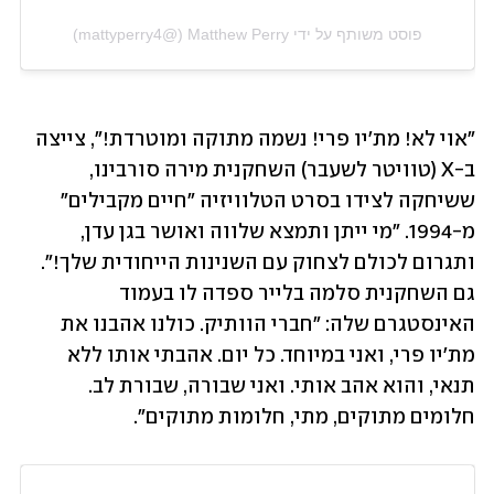
פוסט משותף על ידי ‏‎Matthew Perry‎‏ (@‏‎mattyperry4‎‏)
"אוי לא! מת'יו פרי! נשמה מתוקה ומוטרדת!", צייצה 
ב-X (טוויטר לשעבר) השחקנית מירה סורבינו, 
ששיחקה לצידו בסרט הטלוויזיה "חיים מקבילים" 
מ-1994. "מי ייתן ותמצא שלווה ואושר בגן עדן, 
ותגרום לכולם לצחוק עם השנינות הייחודית שלך!". 
גם השחקנית סלמה בלייר ספדה לו בעמוד 
האינסטגרם שלה: "חברי הוותיק. כולנו אהבנו את 
מת'יו פרי, ואני במיוחד. כל יום. אהבתי אותו ללא 
תנאי, והוא אהב אותי. ואני שבורה, שבורת לב. 
חלומים מתוקים, מתי, חלומות מתוקים".