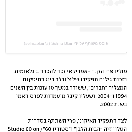
פוסט משותף על ידי ‏‎Selma Blair‎‏ (@‏‎selmablair‎‏)
מת'יו פרי הקנדי-אמריקאי זכה להכרה בינלאומית 
בזכות גילום תפקידו של צ'נדלר בינג בסיטקום 
המצליח "חברים", ששודר במשך 10 עונות בין השנים 
1994 ו-2004, ושעליו קיבל מועמדות לפרס האמי 
בשנת 2002. 
לצד התפקיד האיקוני, פרי השתתף בסדרות 
הטלוויזיה "הבית הלבן" ו"סטודיו 60" (Studio 60 on 