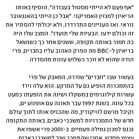
"אף פעם לא הייתי מסטול בעבודה", הוסיף באותו 
הריאיון למגזין האמריקני. "אבל כן הייתי בהאנגאובר 
נוראי. ואז העניינים התדרדרו, ולא יכולתי להסתיר את 
זה וכולם ידעו. הבעיות שלי תועדו". המצב שלו היה 
כה חמור באותה תקופה, ששנים אחר כך כשנשאל 
בריאיון ל-BBC מה הפרק האהוב עליו בחברים, פרי 
הודה שהוא לא זוכר כשלוש עונות מהסדרה.
בעשור שבו "חברים" שודרה, המאבק של פרי 
בהתמכרות הופיע גם על המרקע. הוא עלה וירד 
עשרות קילוגרמים במשקלו ושינה את הופעתו כמעט 
בכל עונה. בשנת 1997 עבר תאונה עם אופנוע ים, 
וקיבל מרשם לוויקודין, מה שהכניס אותו לתוך עולם 
חדש של התמכרויות למשככי כאבים. באותה התקופה 
נכנס למכון גמילה פעמיים. ב-2001 פרי אשפז את 
עצמו מחדש, אחרי שהתמכר שוב למשככי כאבים 