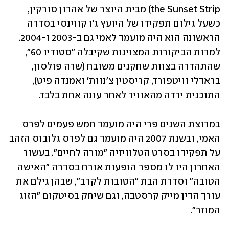
the Sunset Strip) מבית היוצר של אהרון סורקין, 
כשעל גילום תפקידו של היועץ ג'ו קווינסי בסדרה 
הראשונה הוא היה מועמד לאמי גם ב-2003 ו-2004. 
למרות הביקורות המצוינות שקיבלה "סטודיו 60", 
שהתהדרה בצוות שחקנים משובח (שרה פולסון, 
בראדלי וויטפורד, קריסטין צ'נוות' ואמנדה פיט), 
התוכנית ירדה מהאוויר לאחר עונה אחת בלבד. 
במרוצת השנים פרי היה מועמד חמש פעמים לפרס 
האמי, ובשנת 2007 היה מועמד גם לפרס גלובוס הזהב 
על תפקידו בסרט הטלוויזיה "מורה לחיים". בעשור 
האחרון היו לו מספר הופעות אורח בסדרה "האישה 
הטובה" וסדרת הבת "הטובות לקרב", שבהן גילם את 
עורך הדין מייק קרסטבה, וגם שיחק בסיטקום "הזוג 
המוזר".